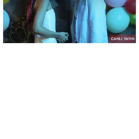
CANLI YAYIN
PAYLAŞ
atv’nin NTC Medya imzalı sevilen dizisi “Altı
Üstü İstanbul”, sekizinci bölümüyle pazartesi
akşamına damga vurdu. Her hafta yükselen
heyecanı ve sürprizlerle dolu hikâyesiyle
izleyiciyi ekran başına kilitleyen dizi, tüm reyting
kategorilerinde günün en çok izlenen yapımı
olarak zirvedeki yerini korudu.
"Altı Üstü İstanbul" 8. Bölümü ile Tüm Kişiler'de
%6,15 izlenme oranı ve %27,08 izlenme payı
AB'de %3,83 izlenme oranı ve %18,22 izlenme