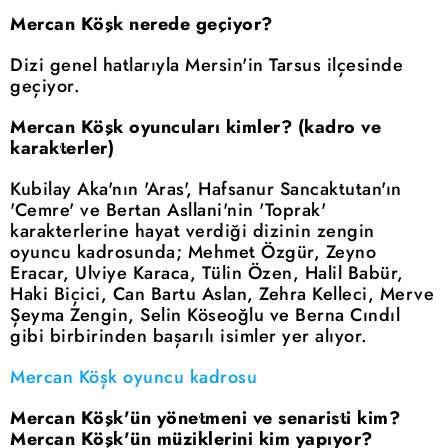
Mercan Köşk nerede geçiyor?
Dizi genel hatlarıyla Mersin'in Tarsus ilçesinde
geçiyor.
Mercan Köşk oyuncuları kimler? (kadro ve
karakterler)
Kubilay Aka'nın 'Aras', Hafsanur Sancaktutan'ın
'Cemre' ve Bertan Asllani'nin 'Toprak'
karakterlerine hayat verdiği dizinin zengin
oyuncu kadrosunda; Mehmet Özgür, Zeyno
Eracar, Ulviye Karaca, Tülin Özen, Halil Babür,
Haki Biçici, Can Bartu Aslan, Zehra Kelleci, Merve
Şeyma Zengin, Selin Köseoğlu ve Berna Cındıl
gibi birbirinden başarılı isimler yer alıyor.
Mercan Köşk oyuncu kadrosu
Mercan Köşk'ün yönetmeni ve senaristi kim?
Mercan Köşk'ün müziklerini kim yapıyor?