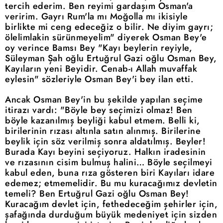
tercih ederim. Ben reyimi gardaşım Osman'a
veririm. Gayrı Rum'la mı Moğolla mı ikisiyle
birlikte mi ceng edeceğiz o bilir. Ne diyim gayrı;
ölelimlakin sürünmeyelim" diyerek Osman Bey'e
oy verince Bamsı Bey "Kayı beylerin reyiyle,
Süleyman Şah oğlu Ertuğrul Gazi oğlu Osman Bey,
Kayıların yeni Beyidir. Cenab-ı Allah muvaffak
eylesin" sözleriyle Osman Bey'i bey ilan etti.
Ancak Osman Bey'in bu şekilde yapılan seçime
itirazı vardı: "Böyle bey seçimizi olmaz! Ben
böyle kazanılmış beyliği kabul etmem. Belli ki,
birilerinin rızası altınla satın alınmış. Birilerine
beylik için söz verilmiş sonra aldatılmış. Beyler!
Burada Kayı beyini seçiyoruz. Halkın iradesinin
ve rızasının cisim bulmuş halini… Böyle seçilmeyi
kabul eden, buna rıza gösteren biri Kayıları idare
edemez; etmemelidir. Bu mu kuracağımız devletin
temeli? Ben Ertuğrul Gazi oğlu Osman Bey!
Kuracağım devlet için, fethedeceğim şehirler için,
şafağında durduğum büyük medeniyet için sizden