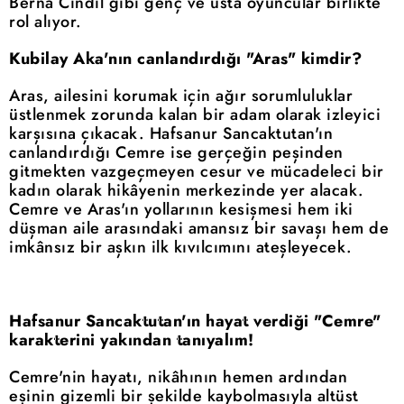
Berna Cındıl gibi genç ve usta oyuncular birlikte
rol alıyor.
Kubilay Aka'nın canlandırdığı "Aras" kimdir?
Aras, ailesini korumak için ağır sorumluluklar
üstlenmek zorunda kalan bir adam olarak izleyici
karşısına çıkacak. Hafsanur Sancaktutan'ın
canlandırdığı Cemre ise gerçeğin peşinden
gitmekten vazgeçmeyen cesur ve mücadeleci bir
kadın olarak hikâyenin merkezinde yer alacak.
Cemre ve Aras'ın yollarının kesişmesi hem iki
düşman aile arasındaki amansız bir savaşı hem de
imkânsız bir aşkın ilk kıvılcımını ateşleyecek.
Hafsanur Sancaktutan'ın hayat verdiği "Cemre"
karakterini yakından tanıyalım!
Cemre'nin hayatı, nikâhının hemen ardından
eşinin gizemli bir şekilde kaybolmasıyla altüst