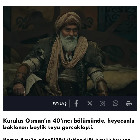
PAYLAŞ
Kuruluş Osman’ın 40’ıncı bölümünde, heyecanla
beklenen beylik toyu gerçekleşti.
Bamsı Bey'in sözcülüğü üstlendiği beylik toyuna