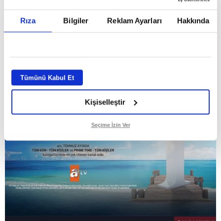
Temmuz ayının lideri atv
Rıza
Bilgiler
Reklam Ayarları
Hakkında
GİRİŞ TARİHİ:
01.08.2026 10:40
GÜNCELLEME TARİHİ:
02.08.2026 09:59
ABONE OL
Tümünü Kabul Et
Kişiselleştir
Seçime İzin Ver