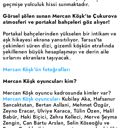
geçmişe yolculuk hissi sunmaktadır.
Görsel şölen sunan Mercan Köşk'te Çukurova
atmosferi ve portakal bahçeleri göz alıyor!
Portakal bahçelerinden yükselen bir intikam ve
aşk hikayesi ekrana yansıtılıyor. Tarsus'ta
çekimleri süren dizi, gizemli köşkün etrafında
şekillenen büyük hesaplaşmayı ve derin aile
sırlarını ekranlara taşıyacak.
Mercan Köşk'ün fotoğrafları
Mercan Köşk oyuncuları kim?
Mercan Köşk oyuncu kadrosunda kimler var?
Mercan Köşk oyuncuları
Kubilay Aka, Hafsanur
Sancaktutan, Bertan Asllani, Mehmet Özgür,
Zeyno Eracar, Ulviye Karaca, Tülin Özen, Halil
Babür, Haki Biçici, Zehra Kelleci, Merve Şeyma
Zengin, Can Bartu Arslan, Selin Köseoğlu ve