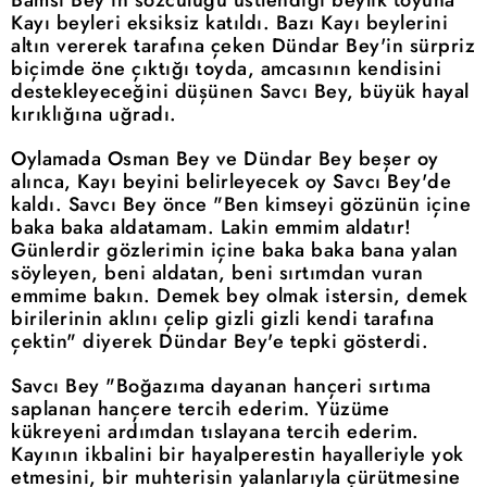
Kayı beyleri eksiksiz katıldı. Bazı Kayı beylerini
altın vererek tarafına çeken Dündar Bey'in sürpriz
biçimde öne çıktığı toyda, amcasının kendisini
destekleyeceğini düşünen Savcı Bey, büyük hayal
kırıklığına uğradı.
Oylamada Osman Bey ve Dündar Bey beşer oy
alınca, Kayı beyini belirleyecek oy Savcı Bey'de
kaldı. Savcı Bey önce "Ben kimseyi gözünün içine
baka baka aldatamam. Lakin emmim aldatır!
Günlerdir gözlerimin içine baka baka bana yalan
söyleyen, beni aldatan, beni sırtımdan vuran
emmime bakın. Demek bey olmak istersin, demek
birilerinin aklını çelip gizli gizli kendi tarafına
çektin" diyerek Dündar Bey'e tepki gösterdi.
Savcı Bey "Boğazıma dayanan hançeri sırtıma
saplanan hançere tercih ederim. Yüzüme
kükreyeni ardımdan tıslayana tercih ederim.
Kayının ikbalini bir hayalperestin hayalleriyle yok
etmesini, bir muhterisin yalanlarıyla çürütmesine