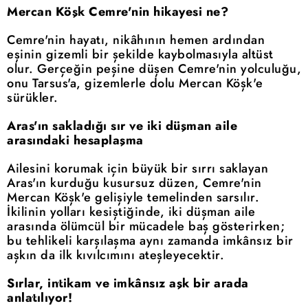
Mercan Köşk Cemre'nin hikayesi ne?
Cemre'nin hayatı, nikâhının hemen ardından
eşinin gizemli bir şekilde kaybolmasıyla altüst
olur. Gerçeğin peşine düşen Cemre'nin yolculuğu,
onu Tarsus'a, gizemlerle dolu Mercan Köşk'e
sürükler.
Aras'ın sakladığı sır ve iki düşman aile
arasındaki hesaplaşma
Ailesini korumak için büyük bir sırrı saklayan
Aras'ın kurduğu kusursuz düzen, Cemre'nin
Mercan Köşk'e gelişiyle temelinden sarsılır.
İkilinin yolları kesiştiğinde, iki düşman aile
arasında ölümcül bir mücadele baş gösterirken;
bu tehlikeli karşılaşma aynı zamanda imkânsız bir
aşkın da ilk kıvılcımını ateşleyecektir.
Sırlar, intikam ve imkânsız aşk bir arada
anlatılıyor!