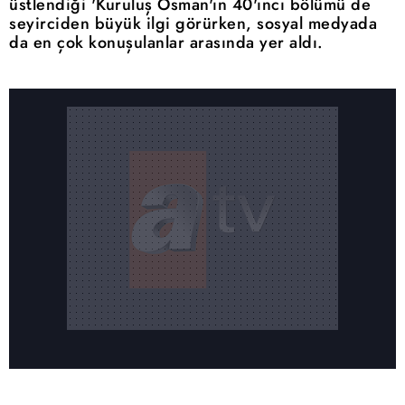
üstlendiği 'Kuruluş Osman'ın 40'ıncı bölümü de
seyirciden büyük ilgi görürken, sosyal medyada
da en çok konuşulanlar arasında yer aldı.