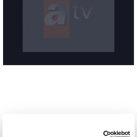
Reddet
HABERLER
Temmuz ayının lideri atv