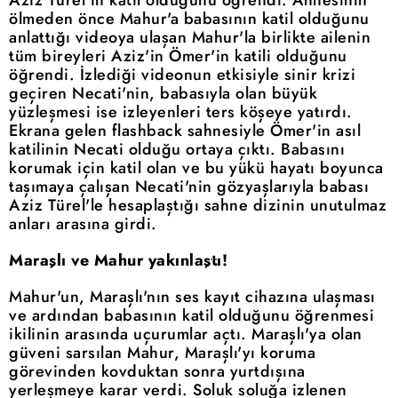
ölmeden önce Mahur'a babasının katil olduğunu
anlattığı videoya ulaşan Mahur'la birlikte ailenin
tüm bireyleri Aziz'in Ömer'in katili olduğunu
öğrendi. İzlediği videonun etkisiyle sinir krizi
geçiren Necati'nin, babasıyla olan büyük
yüzleşmesi ise izleyenleri ters köşeye yatırdı.
Ekrana gelen flashback sahnesiyle Ömer'in asıl
katilinin Necati olduğu ortaya çıktı. Babasını
korumak için katil olan ve bu yükü hayatı boyunca
taşımaya çalışan Necati'nin gözyaşlarıyla babası
Aziz Türel'le hesaplaştığı sahne dizinin unutulmaz
anları arasına girdi.
Maraşlı ve Mahur yakınlaştı!
Mahur'un, Maraşlı'nın ses kayıt cihazına ulaşması
ve ardından babasının katil olduğunu öğrenmesi
ikilinin arasında uçurumlar açtı. Maraşlı'ya olan
güveni sarsılan Mahur, Maraşlı'yı koruma
görevinden kovduktan sonra yurtdışına
yerleşmeye karar verdi. Soluk soluğa izlenen