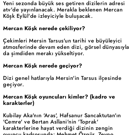
Yeni sezonda büyük ses getiren dizilerin adresi
atv'de yayınlanacak. Merakla beklenen Mercan
Köşk Eylül'de izleyiciyle buluşacak.
Mercan Köşk nerede çekiliyor?
Çekimleri Mersin Tarsus'un tarihi ve büyüleyici
atmosferinde devam eden dizi, görsel dünyasıyla
da şimdiden merakı yükseltiyor.
Mercan Köşk nerede geçiyor?
Dizi genel hatlarıyla Mersin'in Tarsus ilçesinde
geçiyor.
Mercan Köşk oyuncuları kimler? (kadro ve
karakterler)
Kubilay Aka'nın 'Aras', Hafsanur Sancaktutan'ın
'Cemre' ve Bertan Asllani'nin 'Toprak'
karakterlerine hayat verdiği dizinin zengin
oyuncu kadrosunda; Mehmet Özgür, Zeyno