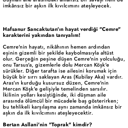
imkânsız bir aşkın ilk kıvılcımını ateşleyecek.
Hafsanur Sancaktutan'ın hayat verdiği "Cemre"
karakterini yakından tanıyalım!
Cemre'nin hayatı, nikâhının hemen ardından
eşinin gizemli bir şekilde kaybolmasıyla altüst
olur. Gerçeğin peşine düşen Cemre'nin yolculuğu,
onu Tarsus'a, gizemlerle dolu Mercan Köşk'e
sürükler. Diğer tarafta ise ailesini korumak için
büyük bir sırrı saklayan Aras (Kubilay Aka) vardır.
Aras'ın kurduğu kusursuz düzen, Cemre'nin
Mercan Köşk'e gelişiyle temelinden sarsılır.
İkilinin yolları kesiştiğinde, iki düşman aile
arasında ölümcül bir mücadele baş gösterirken;
bu tehlikeli karşılaşma aynı zamanda imkânsız bir
aşkın da ilk kıvılcımını ateşleyecektir.
Bertan Asllani'nin "Toprak" kimdir?