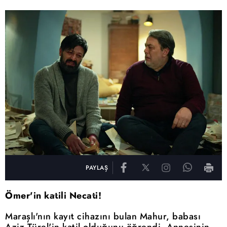
PAYLAŞ
Ömer'in katili Necati!
Maraşlı'nın kayıt cihazını bulan Mahur, babası
Aziz Türel'in katil olduğunu öğrendi. Annesinin