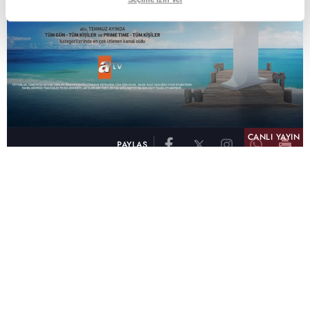
CANLI YAYIN
PAYLAŞ
atv, Türkiye'nin en çok izlenen televizyon kanalı
olma unvanını son 10 yıldır elinde tutmaya
devam ediyor. Fifty5 Blue Temmuz 2026
verilerine göre atv, Tüm Gün – Tüm Kişiler ve
Prime Time – Tüm Kişiler kategorilerinde ayı
birinci sırada tamamlayarak zirvedeki yerini
korudu.
32 yıldır televizyon dünyasına kazandırdığı