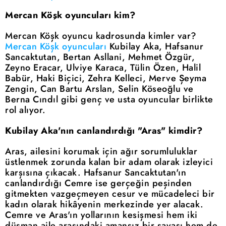
Mercan Köşk oyuncuları kim?
Mercan Köşk oyuncu kadrosunda kimler var?
Mercan Köşk oyuncuları
Kubilay Aka, Hafsanur
Sancaktutan, Bertan Asllani, Mehmet Özgür,
Zeyno Eracar, Ulviye Karaca, Tülin Özen, Halil
Babür, Haki Biçici, Zehra Kelleci, Merve Şeyma
Zengin, Can Bartu Arslan, Selin Köseoğlu ve
Berna Cındıl gibi genç ve usta oyuncular birlikte
rol alıyor.
Kubilay Aka'nın canlandırdığı "Aras" kimdir?
Aras, ailesini korumak için ağır sorumluluklar
üstlenmek zorunda kalan bir adam olarak izleyici
karşısına çıkacak. Hafsanur Sancaktutan'ın
canlandırdığı Cemre ise gerçeğin peşinden
gitmekten vazgeçmeyen cesur ve mücadeleci bir
kadın olarak hikâyenin merkezinde yer alacak.
Cemre ve Aras'ın yollarının kesişmesi hem iki
düşman aile arasındaki amansız bir savaşı hem de