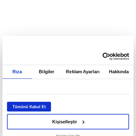
Reddet
HABERLER
Temmuz ayının lideri atv
Temmuz ayının lideri atv
Rıza
Bilgiler
Reklam Ayarları
Hakkında
GİRİŞ TARİHİ:
01.08.2026 10:40
GÜNCELLEME TARİHİ:
02.08.2026 09:59
ABONE OL
Tümünü Kabul Et
Kişiselleştir
Seçime İzin Ver