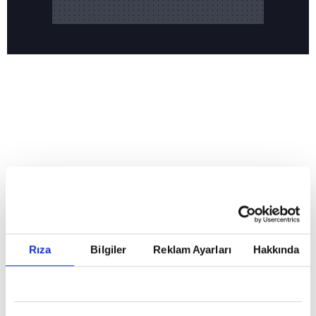
Reddet
HABERLER
Temmuz ayının lideri atv
Temmuz ayının lideri atv
Rıza
Bilgiler
Reklam Ayarları
Hakkında
GİRİŞ TARİHİ:
01.08.2026 10:40
GÜNCELLEME TARİHİ:
02.08.2026 09:59
ABONE OL