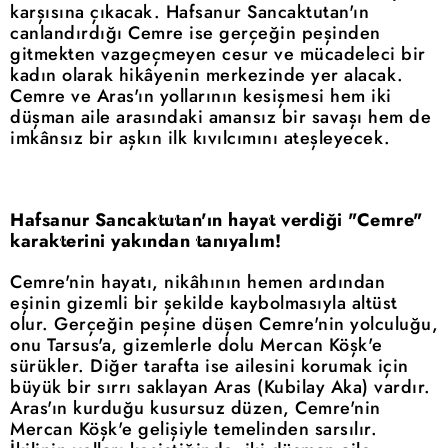
karşısına çıkacak. Hafsanur Sancaktutan'ın
canlandırdığı Cemre ise gerçeğin peşinden
gitmekten vazgeçmeyen cesur ve mücadeleci bir
kadın olarak hikâyenin merkezinde yer alacak.
Cemre ve Aras'ın yollarının kesişmesi hem iki
düşman aile arasındaki amansız bir savaşı hem de
imkânsız bir aşkın ilk kıvılcımını ateşleyecek.
Hafsanur Sancaktutan'ın hayat verdiği "Cemre"
karakterini yakından tanıyalım!
Cemre'nin hayatı, nikâhının hemen ardından
eşinin gizemli bir şekilde kaybolmasıyla altüst
olur. Gerçeğin peşine düşen Cemre'nin yolculuğu,
onu Tarsus'a, gizemlerle dolu Mercan Köşk'e
sürükler. Diğer tarafta ise ailesini korumak için
büyük bir sırrı saklayan Aras (Kubilay Aka) vardır.
Aras'ın kurduğu kusursuz düzen, Cemre'nin
Mercan Köşk'e gelişiyle temelinden sarsılır.