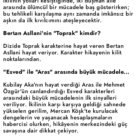
İkilinin yolları kesiştiğinde, iki düşman aile
arasında ölümcül bir mücadele baş gösterirken;
bu tehlikeli karşılaşma aynı zamanda imkânsız bir
aşkın da ilk kıvılcımını ateşleyecektir.
Bertan Asllani'nin "Toprak" kimdir?
Dizide Toprak karakterine hayat veren Bertan
Asllani hayat veriyor. Karakter hikayenin kilit
noktalarından.
"Esved" ile "Aras" arasında büyük mücadele...
Kubilay Aka'nın hayat verdiği Aras ile Mehmet
Özgür'ün canlandırdığı Esved karakterleri
arasındaki büyük mücadelenin ilk sinyalleri
veriliyor. İkilinin karşı karşıya geldiği sahnede
yükselen gerilim, Mercan Köşk'te kurulacak
dengelerin ve yaşanacak hesaplaşmaların
habercisi olurken, hikâyenin merkezindeki güç
savaşına dair dikkat çekiyor.