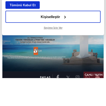
Tümünü Kabul Et
Kişiselleştir
Seçime İzin Ver
CANLI YAYIN
PAYLAŞ
atv, Türkiye'nin en çok izlenen televizyon kanalı
olma unvanını son 10 yıldır elinde tutmaya
devam ediyor. Fifty5 Blue Temmuz 2026
verilerine göre atv, Tüm Gün – Tüm Kişiler ve