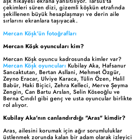
aşk hikayesi ekrana yansıtılıyor. Tarsus'ta
çekimleri süren dizi, gizemli köşkün etrafında
şekillenen büyük hesaplaşmayı ve derin aile
sırlarını ekranlara taşıyacak.
Mercan Köşk'ün fotoğrafları
Mercan Köşk oyuncuları kim?
Mercan Köşk oyuncu kadrosunda kimler var?
Mercan Köşk oyuncuları
Kubilay Aka, Hafsanur
Sancaktutan, Bertan Asllani, Mehmet Özgür,
Zeyno Eracar, Ulviye Karaca, Tülin Özen, Halil
Babür, Haki Biçici, Zehra Kelleci, Merve Şeyma
Zengin, Can Bartu Arslan, Selin Köseoğlu ve
Berna Cındıl gibi genç ve usta oyuncular birlikte
rol alıyor.
Kubilay Aka'nın canlandırdığı "Aras" kimdir?
Aras, ailesini korumak için ağır sorumluluklar
üstlenmek zorunda kalan bir adam olarak izleyici