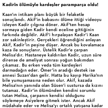
Kadirîn ölümüyle kardeşler paramparça oldu!
Kaan'ın intikam planı büyük bir felaketle
sonuçlandı. Akif'in babasını ölüme ittiği videoyu
izleyen Kadir çılgına döner. Akif'ten hesap
sormaya giden Kadir kendi eceline gittiğinin
farkında değildir. Akif'i hırpalayan Kadir'i Kaan
zor sakinleştirir. Gerçekleri öğrendiğini anlayan
Akif, Kadir'in peşine düşer. Ancak bu kovalamaca
kaza ile sonuçlanır. Üstelik Kadir'e çarpan
Melisa'dır. Hastaneye kaldırılan Kadir, uzun süre
dirense de ameliyat sonrası yoğun bakımdan
çıkamaz. Bu erken veda tüm kardeşleri
darmadağın eder. Ömer'in aradığı destek ise
annesi Suzan'dan gelir. Hatta bu kayıp Harika'nın
bile yumuşamasına neden olur. Akif, kazada
Melisa'nın yanında olan Süsen'i sustursa da kızını
tutamaz. Kadir'in ölümünden kendini sorumlu
tutan Melisa, çarpanın kendisi olduğunu
söylemeye Asiyelere gitmek ister. Ancak Akif
müdahale eder ve Melisa'yı ortalık yatışana kadar