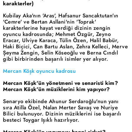
karakterler)
Kubilay Aka'nın 'Aras', Hafsanur Sancaktutan'ın
'Cemre' ve Bertan Asllani'nin 'Toprak'
karakterlerine hayat verdiği dizinin zengin
oyuncu kadrosunda; Mehmet Özgür, Zeyno
Eracar, Ulviye Karaca, Tülin Özen, Halil Babür,
Haki Biçici, Can Bartu Aslan, Zehra Kelleci, Merve
Şeyma Zengin, Selin Köseoğlu ve Berna Cındıl
gibi birbirinden başarılı isimler yer alıyor.
Mercan Köşk oyuncu kadrosu
Mercan Köşk'ün yönetmeni ve senaristi kim?
Mercan Köşk'ün müziklerini kim yapıyor?
Senaryo ekibinde Ahunur Serdaroğlu'nun yanı
sıra Atilla Özel, Nalan Merter Savaş ve Nuriye
Bilici bulunuyor. Dizinin müziklerini ise başarılı
besteci Toygar Işıklı hazırlıyor.
Mercan Köşk'ün yapımcısı hangi şirket?