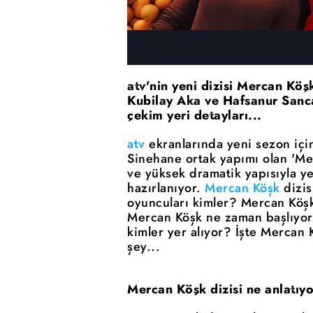
atv'nin yeni dizisi Mercan Köş
Kubilay Aka ve Hafsanur Sanca
çekim yeri detayları...
atv
ekranlarında yeni sezon için
Sinehane ortak yapımı olan 'Merc
ve yüksek dramatik yapısıyla y
hazırlanıyor.
Mercan Köşk
dizis
oyuncuları kimler? Mercan Köşk 
Mercan Köşk ne zaman başlıyor
kimler yer alıyor? İşte Mercan 
şey...
Mercan Köşk dizisi ne anlatıy