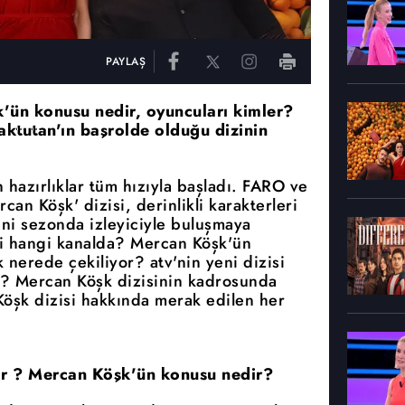
PAYLAŞ
k'ün konusu nedir, oyuncuları kimler?
ktutan'ın başrolde olduğu dizinin
 hazırlıklar tüm hızıyla başladı. FARO ve
an Köşk' dizisi, derinlikli karakterleri
eni sezonda izleyiciyle buluşmaya
i hangi kanalda? Mercan Köşk'ün
nerede çekiliyor? atv'nin yeni dizisi
? Mercan Köşk dizisinin kadrosunda
Köşk dizisi hakkında merak edilen her
or ? Mercan Köşk'ün konusu nedir?