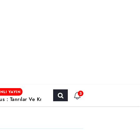
NLI YAYIN
3
us : Tanrılar Ve Krallar / Yabancı Sinema