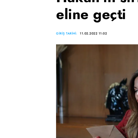
eline geçti
GİRİŞ TARİHİ:
11.02.2022 11:02