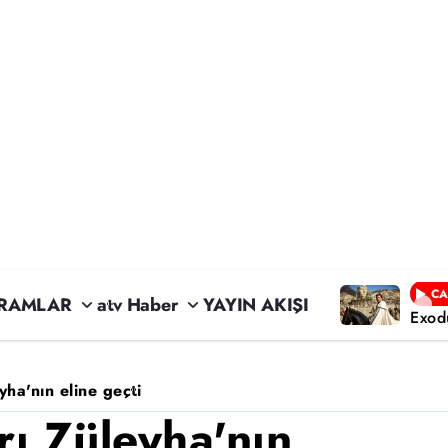
CA
RAMLAR
atv Haber
YAYIN AKIŞI
Exod
yha'nın eline geçti
rı Züleyha'nın