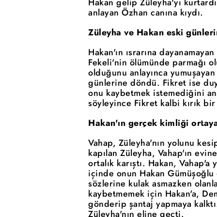
Hakan gelip Züleyha'yı kurtard
anlayan Özhan canına kıydı.
Züleyha ve Hakan eski günler
Hakan'ın ısrarına dayanamayan 
Fekeli'nin ölümünde parmağı ol
olduğunu anlayınca yumuşayan Zü
günlerine döndü. Fikret ise duy
onu kaybetmek istemediğini anc
söyleyince Fikret kalbi kırık bi
Hakan'ın gerçek kimliği ortaya
Vahap, Züleyha'nın yolunu kesip 
kapılan Züleyha, Vahap'ın evine
ortalık karıştı. Hakan, Vahap'a
içinde onun Hakan Gümüşoğlu ol
sözlerine kulak asmazken olanl
kaybetmemek için Hakan'a, Demir
gönderip şantaj yapmaya kalktı
Züleyha'nın eline geçti.