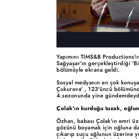
Yapımını TIMS&B Productions'ın
Sağyaşar'ın gerçekleştirdiği 'B
bölümüyle ekrana geldi.
Sosyal medyanın en çok konuşan
Çukurova' , 123'üncü bölümünd
4.sezonunda yine gündemdeyd
Çolak'ın kurduğu tuzak, oğlu
Özhan, babası Çolak'ın emri üze
gözünü boyamak için oğluna da
çıkarıp suçu oğlunun üzerine yı