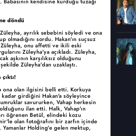
ı. Babasının kendisine kurduğu tuzağı
ine döndü
Züleyha, ayrılık sebebini söyledi ve ona
up olmadığını sordu. Hakan'ın suçsuz
leyha, onu affetti ve ikili eski
gularını Züleyha'ya açıkladı. Züleyha,
ak aşkının karşılıksız olduğunu
r şekilde Züleyha'dan uzaklaştı.
 çıktı!
ona olan ilgisini belli etti. Korkuya
 kadar girdiğini Hakan'a söyleyince
 yumruklar savururken, Vahap herkesin
duğunu ilan etti. Halk, Vahap'ın
arı öğrenen Betül, elindeki kozu
'le olan fotoğrafını bir zarfın içinde
. Yamanlar Holding'e gelen mektup,