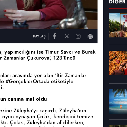
DİĞER
PAYLAŞ
, yapımcılığını ise Timur Savcı ve Burak
ir Zamanlar Çukurova', 123'üncü
ları arasında yer alan 'Bir Zamanlar
e #GerçeklerOrtada etiketiyle
i.
nun canına mal oldu
rine Züleyha'yı kaçırdı. Züleyha'nın
 oyun oynayan Çolak, kendisini temize
ktı. Çolak, Züleyha'dan af dilerken,