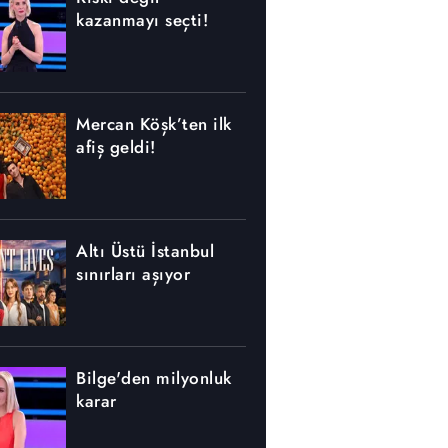
kazanmayı seçti!
Mercan Köşk’ten ilk
afiş geldi!
Altı Üstü İstanbul
sınırları aşıyor
Bilge'den milyonluk
karar