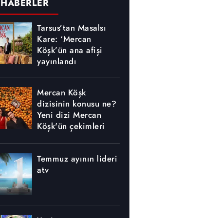
 HABERLER
Tarsus’tan Masalsı
Kare: ‘Mercan
Köşk’ün ana afişi
yayınlandı
Mercan Köşk
dizisinin konusu ne?
Yeni dizi Mercan
Köşk'ün çekimleri
nerede yapılıyor?
Temmuz ayının lideri
atv