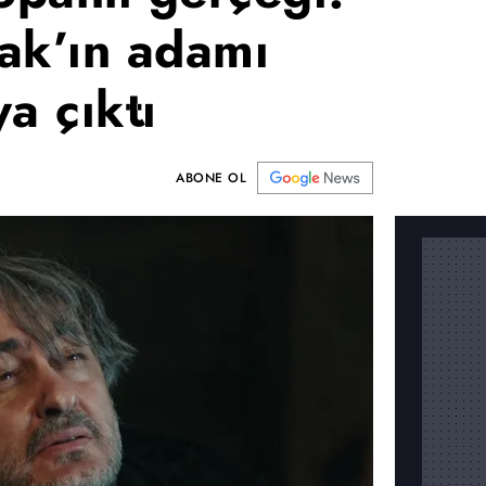
ak’ın adamı
a çıktı
ABONE OL