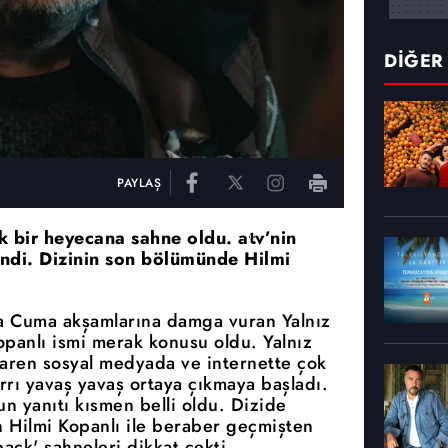
DİĞER
PAYLAŞ
k bir heyecana sahne oldu. atv’nin
lendi. Dizinin son bölümünde Hilmi
na Cuma akşamlarına damga vuran Yalnız
panlı ismi merak konusu oldu. Yalnız
ibaren sosyal medyada ve internette çok
ırrı yavaş yavaş ortaya çıkmaya başladı.
n yanıtı kısmen belli oldu. Dizide
n Hilmi Kopanlı ile beraber geçmişten
hback' sahneleri dikkat çekti.