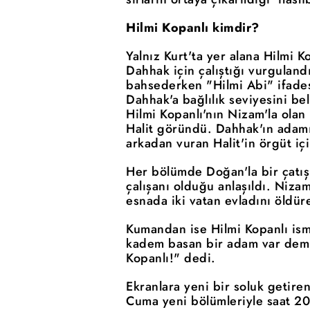
Hilmi Kopanlı kimdir?
Yalnız Kurt'ta yer alana Hilmi 
Dahhak için çalıştığı vurgulan
bahsederken "Hilmi Abi" ifadesi
Dahhak'a bağlılık seviyesini be
Hilmi Kopanlı'nın Nizam'la olan
Halit göründü. Dahhak'ın adamı
arkadan vuran Halit'in örgüt i
Her bölümde Doğan'la bir çatış
çalışanı olduğu anlaşıldı. Niza
esnada iki vatan evladını öldüre
Kumandan ise Hilmi Kopanlı is
kadem basan bir adam var demiş
Kopanlı!" dedi.
Ekranlara yeni bir soluk getire
Cuma yeni bölümleriyle saat 20