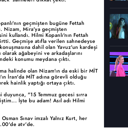
Kopanlı'nın geçmişten bugüne Fettah
dı. Nizam, Mira'ya geçmişten
ni kullandı. Hilmi Kopanlı'nın Fettah
lirtti. Geçmişe atıfla verilen sahnedeyse
 konuşmasına dahil olan Yavuz'un kardeşi
 olarak ağabeyini ve arkadaşlarını
çindeki konumu meydana çıktı.
ma halinde olan Nizam'ın da eski bir MİT
m'ın İran'da MİT adına görevli olduğu
rek hainlik yaptığı ortaya çıktı.
mi duyunca, "15 Temmuz gecesi sırra
tim... İşte bu adam! Asıl adı Hilmi
n Osman Sınav imzalı Yalnız Kurt, her
.00'de atv'de.