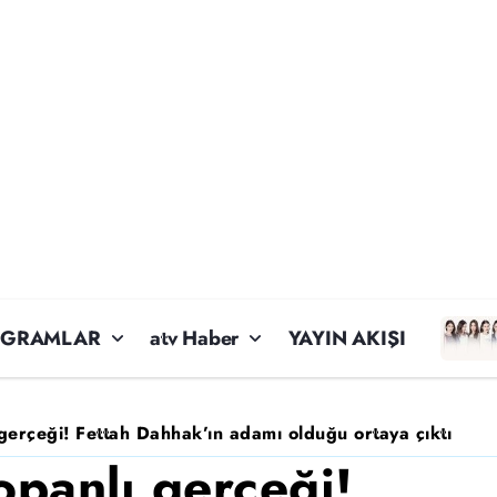
OGRAMLAR
atv Haber
YAYIN AKIŞI
 gerçeği! Fettah Dahhak’ın adamı olduğu ortaya çıktı
opanlı gerçeği!