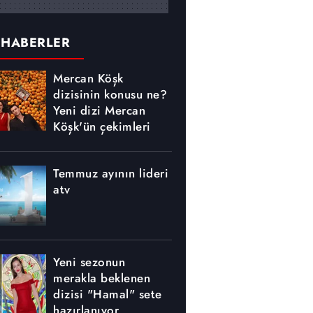
 HABERLER
Mercan Köşk
dizisinin konusu ne?
Yeni dizi Mercan
Köşk'ün çekimleri
nerede yapılıyor?
Temmuz ayının lideri
atv
Yeni sezonun
merakla beklenen
dizisi "Hamal" sete
hazırlanıyor