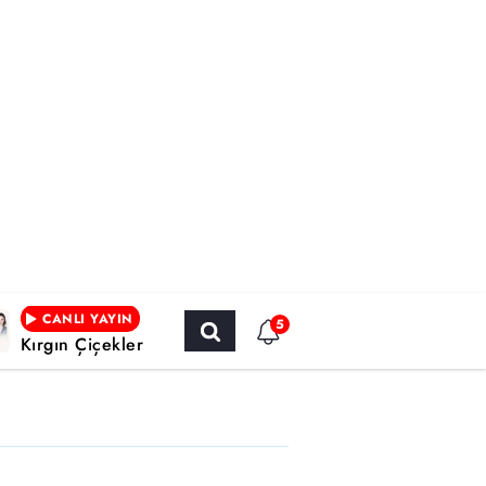
CANLI YAYIN
5
Kırgın Çiçekler