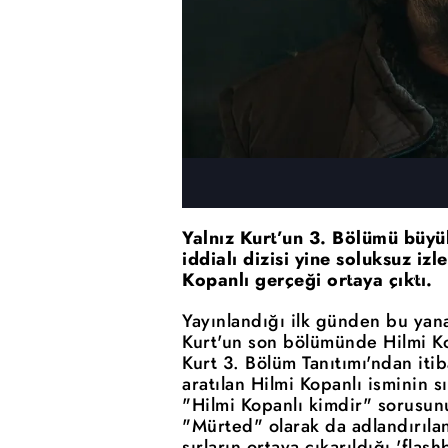
Yalnız Kurt’un 3. Bölümü büyü
iddialı dizisi yine soluksuz iz
Kopanlı gerçeği ortaya çıktı.
Yayınlandığı ilk günden bu ya
Kurt'un son bölümünde Hilmi Ko
Kurt 3. Bölüm Tanıtımı'ndan it
aratılan Hilmi Kopanlı isminin s
"Hilmi Kopanlı kimdir" sorusunu
"Mürted" olarak da adlandırıla
sırların ortaya çıkarıldığı 'flas