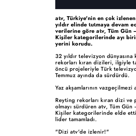
atv, Türkiye'nin en çok izlene
yıldır elinde tutmaya devam 
verilerine göre atv, Tüm Gün 
Kişiler kategorilerinde ayı bi
yerini korudu.
32 yıldır televizyon dünyasına
rekorları kıran dizileri, ilgiyle
öncü projeleriyle Türk televizy
Temmuz ayında da sürdürdü.
Yaz akşamlarının vazgeçilmezi a
Reyting rekorları kıran dizi ve p
olmayı sürdüren atv, Tüm Gün 
Kişiler kategorilerinde elde et
lider tamamladı.
"Dizi atv'de izlenir!"