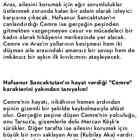
Aras, ailesini korumak için ağır sorumluluklar
üstlenmek zorunda kalan bir adam olarak izleyici
karşısına çıkacak. Hafsanur Sancaktutan'ın
canlandırdığı Cemre ise gerçeğin peşinden
gitmekten vazgeçmeyen cesur ve mücadeleci bir
kadın olarak hikâyenin merkezinde yer alacak.
Cemre ve Aras'ın yollarının kesişmesi hem iki
düşman aile arasındaki amansız bir savaşı hem de
imkânsız bir aşkın ilk kıvılcımını ateşleyecek.
Hafsanur Sancaktutan'ın hayat verdiği "Cemre"
karakterini yakından tanıyalım!
Cemre'nin hayatı, nikâhının hemen ardından
eşinin gizemli bir şekilde kaybolmasıyla altüst
olur. Gerçeğin peşine düşen Cemre'nin yolculuğu,
onu Tarsus'a, gizemlerle dolu Mercan Köşk'e
sürükler. Diğer tarafta ise ailesini korumak için
büyük bir sırrı saklayan Aras (Kubilay Aka) vardır.