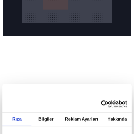
Reddet
HABERLER
Temmuz ayının lideri atv
Temmuz ayının lideri atv
Rıza
Bilgiler
Reklam Ayarları
Hakkında
GİRİŞ TARİHİ:
01.08.2026 10:40
GÜNCELLEME TARİHİ:
02.08.2026 09:59