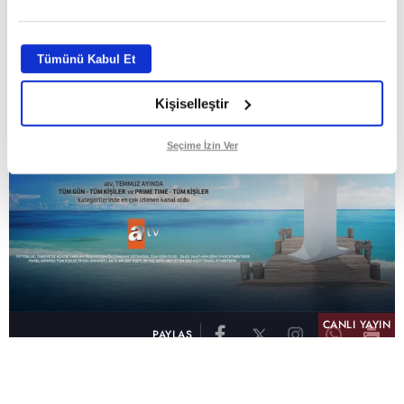
ABONE OL
Tümünü Kabul Et
Kişiselleştir
Seçime İzin Ver
CANLI YAYIN
PAYLAŞ
atv, Türkiye'nin en çok izlenen televizyon kanalı
olma unvanını son 10 yıldır elinde tutmaya