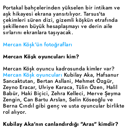
Portakal bahçelerinden yükselen bir intikam ve
aşk hikayesi ekrana yansıtılıyor. Tarsus'ta
çekimleri süren dizi, gizemli köşkün etrafında
şekillenen büyük hesaplaşmayı ve derin aile
sırlarını ekranlara taşıyacak.
Mercan Köşk'ün fotoğrafları
Mercan Köşk oyuncuları kim?
Mercan Köşk oyuncu kadrosunda kimler var?
Mercan Köşk oyuncuları
Kubilay Aka, Hafsanur
Sancaktutan, Bertan Asllani, Mehmet Özgür,
Zeyno Eracar, Ulviye Karaca, Tülin Özen, Halil
Babür, Haki Biçici, Zehra Kelleci, Merve Şeyma
Zengin, Can Bartu Arslan, Selin Köseoğlu ve
Berna Cındıl gibi genç ve usta oyuncular birlikte
rol alıyor.
Kubilay Aka'nın canlandırdığı "Aras" kimdir?