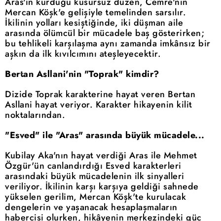
Aras'ın kurduğu kusursuz düzen, Cemre'nin
Mercan Köşk'e gelişiyle temelinden sarsılır.
İkilinin yolları kesiştiğinde, iki düşman aile
arasında ölümcül bir mücadele baş gösterirken;
bu tehlikeli karşılaşma aynı zamanda imkânsız bir
aşkın da ilk kıvılcımını ateşleyecektir.
Bertan Asllani'nin "Toprak" kimdir?
Dizide Toprak karakterine hayat veren Bertan
Asllani hayat veriyor. Karakter hikayenin kilit
noktalarından.
"Esved" ile "Aras" arasında büyük mücadele...
Kubilay Aka'nın hayat verdiği Aras ile Mehmet
Özgür'ün canlandırdığı Esved karakterleri
arasındaki büyük mücadelenin ilk sinyalleri
veriliyor. İkilinin karşı karşıya geldiği sahnede
yükselen gerilim, Mercan Köşk'te kurulacak
dengelerin ve yaşanacak hesaplaşmaların
habercisi olurken, hikâyenin merkezindeki güç