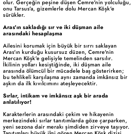
olur. Gerçeğin peşine düşen Cemre'nin yolculuğu,
onu Tarsus'a, gizemlerle dolu Mercan Köşk'e
sürükler.
Aras'ın sakladığı sır ve iki düşman aile
arasındaki hesaplaşma
Ailesini korumak için büyük bir sırrı saklayan
Aras'ın kurduğu kusursuz düzen, Cemre'nin
Mercan Köşk'e gelişiyle temelinden sarsılır.
İkilinin yolları kesiştiğinde, iki düşman aile
arasında ölümcül bir mücadele baş gösterirken;
bu tehlikeli karşılaşma aynı zamanda imkânsız bir
aşkın da ilk kıvılcımını ateşleyecektir.
Sırlar, intikam ve imkânsız aşk bir arada
anlatılıyor!
Karakterlerin arasındaki çekim ve hikayenin
merkezindeki sırlar tanıtımlarda göze çarparken,
yeni sezona dair merakı şimdiden zirveye taşıyor.
Tanıtımları büyük ilgi gören Mercan Köşk dizisi