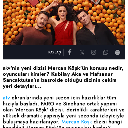
PAYLAŞ
atv'nin yeni dizisi Mercan Köşk'ün konusu nedir,
oyuncuları kimler? Kubilay Aka ve Hafsanur
Sancaktutan'ın başrolde olduğu dizinin çekim
yeri detayları...
atv
ekranlarında yeni sezon için hazırlıklar tüm
hızıyla başladı. FARO ve Sinehane ortak yapımı
olan 'Mercan Köşk' dizisi, derinlikli karakterleri ve
yüksek dramatik yapısıyla yeni sezonda izleyiciyle
buluşmaya hazırlanıyor.
Mercan Köşk
dizisi hangi
kanalda? Mercan Köşk'ün oyuncuları kimler?