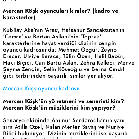
Mercan Köşk oyuncuları kimler? (kadro ve
karakterler)
Kubilay Aka'nın 'Aras', Hafsanur Sancaktutan'ın
'Cemre' ve Bertan Asllani'nin 'Toprak'
karakterlerine hayat verdiği dizinin zengin
oyuncu kadrosunda; Mehmet Özgür, Zeyno
Eracar, Ulviye Karaca, Tülin Özen, Halil Babür,
Haki Biçici, Can Bartu Aslan, Zehra Kelleci, Merve
Şeyma Zengin, Selin Köseoğlu ve Berna Cındıl
gibi birbirinden başarılı isimler yer alıyor.
Mercan Köşk oyuncu kadrosu
Mercan Köşk'ün yönetmeni ve senaristi kim?
Mercan Köşk'ün müziklerini kim yapıyor?
Senaryo ekibinde Ahunur Serdaroğlu'nun yanı
sıra Atilla Özel, Nalan Merter Savaş ve Nuriye
Bilici bulunuyor. Dizinin müziklerini ise başarılı