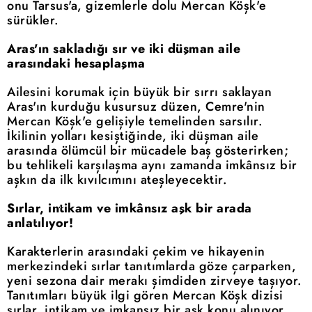
onu Tarsus'a, gizemlerle dolu Mercan Köşk'e
sürükler.
Aras'ın sakladığı sır ve iki düşman aile
arasındaki hesaplaşma
Ailesini korumak için büyük bir sırrı saklayan
Aras'ın kurduğu kusursuz düzen, Cemre'nin
Mercan Köşk'e gelişiyle temelinden sarsılır.
İkilinin yolları kesiştiğinde, iki düşman aile
arasında ölümcül bir mücadele baş gösterirken;
bu tehlikeli karşılaşma aynı zamanda imkânsız bir
aşkın da ilk kıvılcımını ateşleyecektir.
Sırlar, intikam ve imkânsız aşk bir arada
anlatılıyor!
Karakterlerin arasındaki çekim ve hikayenin
merkezindeki sırlar tanıtımlarda göze çarparken,
yeni sezona dair merakı şimdiden zirveye taşıyor.
Tanıtımları büyük ilgi gören Mercan Köşk dizisi
sırlar, intikam ve imkansız bir aşk konu alınıyor.