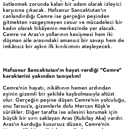
üstlenmek zorunda kalan bir adam olarak izleyici
karşısına çıkacak. Hafsanur Sancaktutan'ın
canlandırdığı Cemre ise gerçeğin peşinden
gitmekten vazgeçmeyen cesur ve mücadeleci bir
kadın olarak hikâyenin merkezinde yer alacak.
Cemre ve Aras'ın yollarının kesişmesi hem iki
düşman aile arasındaki amansız bir savaşı hem de
imkânsız bir aşkın ilk kıvılcımını ateşleyecek.
Hafsanur Sancaktutan'ın hayat verdiği "Cemre"
karakterini yakından tanıyalım!
Cemre'nin hayatı, nikâhının hemen ardından
eşinin gizemli bir şekilde kaybolmasıyla altüst
olur. Gerçeğin peşine düşen Cemre'nin yolculuğu,
onu Tarsus'a, gizemlerle dolu Mercan Köşk'e
sürükler. Diğer tarafta ise ailesini korumak için
büyük bir sırrı saklayan Aras (Kubilay Aka) vardır.
Aras'ın kurduğu kusursuz düzen, Cemre'nin