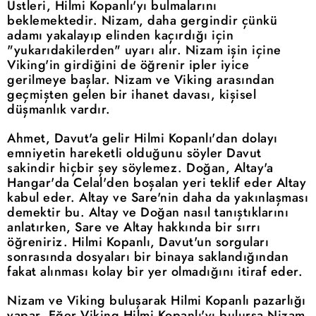
Üstleri, Hilmi Kopanlı'yı bulmalarını
beklemektedir. Nizam, daha gergindir çünkü
adamı yakalayıp elinden kaçırdığı için
"yukarıdakilerden" uyarı alır. Nizam işin içine
Viking'in girdiğini de öğrenir ipler iyice
gerilmeye başlar. Nizam ve Viking arasından
geçmişten gelen bir ihanet davası, kişisel
düşmanlık vardır.
Ahmet, Davut'a gelir Hilmi Kopanlı'dan dolayı
emniyetin hareketli olduğunu söyler Davut
sakindir hiçbir şey söylemez. Doğan, Altay'a
Hangar'da Celal'den boşalan yeri teklif eder Altay
kabul eder. Altay ve Sare'nin daha da yakınlaşması
demektir bu. Altay ve Doğan nasıl tanıştıklarını
anlatırken, Sare ve Altay hakkında bir sırrı
öğreniriz. Hilmi Kopanlı, Davut'un sorguları
sonrasında dosyaları bir binaya saklandığından
fakat alınması kolay bir yer olmadığını itiraf eder.
Nizam ve Viking buluşarak Hilmi Kopanlı pazarlığı
yapar. Eğer Viking Hilmi Kopanlı'yı bulursa Nizam