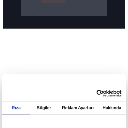
Reddet
HABERLER
Temmuz ayının lideri atv
Temmuz ayının lideri atv
Rıza
Bilgiler
Reklam Ayarları
Hakkında
GİRİŞ TARİHİ:
01.08.2026 10:40
GÜNCELLEME TARİHİ:
02.08.2026 09:59
ABONE OL