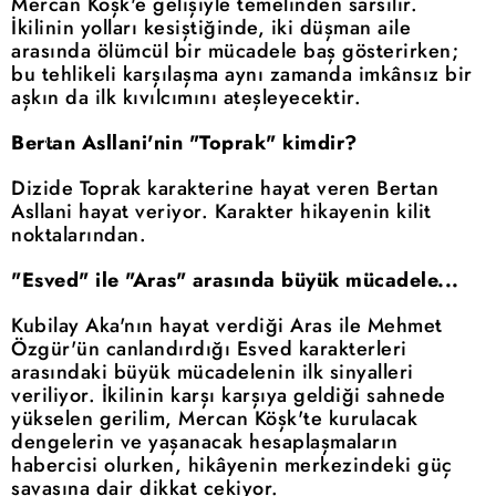
Mercan Köşk'e gelişiyle temelinden sarsılır.
İkilinin yolları kesiştiğinde, iki düşman aile
arasında ölümcül bir mücadele baş gösterirken;
bu tehlikeli karşılaşma aynı zamanda imkânsız bir
aşkın da ilk kıvılcımını ateşleyecektir.
Bertan Asllani'nin "Toprak" kimdir?
Dizide Toprak karakterine hayat veren Bertan
Asllani hayat veriyor. Karakter hikayenin kilit
noktalarından.
"Esved" ile "Aras" arasında büyük mücadele...
Kubilay Aka'nın hayat verdiği Aras ile Mehmet
Özgür'ün canlandırdığı Esved karakterleri
arasındaki büyük mücadelenin ilk sinyalleri
veriliyor. İkilinin karşı karşıya geldiği sahnede
yükselen gerilim, Mercan Köşk'te kurulacak
dengelerin ve yaşanacak hesaplaşmaların
habercisi olurken, hikâyenin merkezindeki güç
savaşına dair dikkat çekiyor.