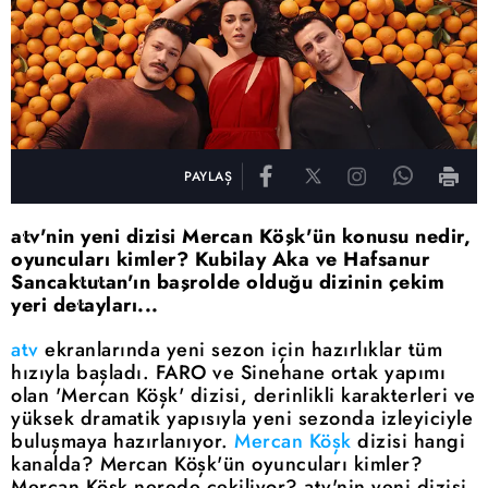
PAYLAŞ
atv'nin yeni dizisi Mercan Köşk'ün konusu nedir,
oyuncuları kimler? Kubilay Aka ve Hafsanur
Sancaktutan'ın başrolde olduğu dizinin çekim
yeri detayları...
atv
ekranlarında yeni sezon için hazırlıklar tüm
hızıyla başladı. FARO ve Sinehane ortak yapımı
olan 'Mercan Köşk' dizisi, derinlikli karakterleri ve
yüksek dramatik yapısıyla yeni sezonda izleyiciyle
buluşmaya hazırlanıyor.
Mercan Köşk
dizisi hangi
kanalda? Mercan Köşk'ün oyuncuları kimler?
Mercan Köşk nerede çekiliyor? atv'nin yeni dizisi