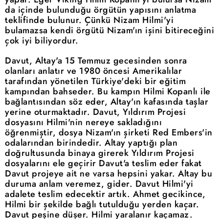
da içinde bulunduğu örgütün yapısını anlatma
teklifinde bulunur. Çünkü Nizam Hilmi'yi
bulamazsa kendi örgütü Nizam'ın işini bitireceğini
çok iyi biliyordur.
Davut, Altay'a 15 Temmuz gecesinden sonra
olanları anlatır ve 1980 öncesi Amerikalılar
tarafından yönetilen Türkiye'deki bir eğitim
kampından bahseder. Bu kampın Hilmi Kopanlı ile
bağlantısından söz eder, Altay'ın kafasında taşlar
yerine oturmaktadır. Davut, Yıldırım Projesi
dosyasını Hilmi'nin nereye sakladığını
öğrenmiştir, dosya Nizam'ın şirketi Red Embers'in
odalarından birindedir. Altay yaptığı plan
doğrultusunda binaya girerek Yıldırım Projesi
dosyalarını ele geçirir Davut'a teslim eder fakat
Davut projeye ait ne varsa hepsini yakar. Altay bu
duruma anlam veremez, gider. Davut Hilmi'yi
adalete teslim edecektir artık. Ahmet gecikince,
Hilmi bir şekilde bağlı tutulduğu yerden kaçar.
Davut peşine düşer. Hilmi yaralanır kaçamaz.