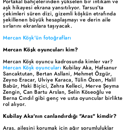
Portakal bahçelerinden yükselen bir intikam ve
aşk hikayesi ekrana yansıtılıyor. Tarsus'ta
çekimleri süren dizi, gizemli köşkün etrafında
şekillenen büyük hesaplaşmayı ve derin aile
sırlarını ekranlara taşıyacak.
Mercan Köşk'ün fotoğrafları
Mercan Köşk oyuncuları kim?
Mercan Köşk oyuncu kadrosunda kimler var?
Mercan Köşk oyuncuları
Kubilay Aka, Hafsanur
Sancaktutan, Bertan Asllani, Mehmet Özgür,
Zeyno Eracar, Ulviye Karaca, Tülin Özen, Halil
Babür, Haki Biçici, Zehra Kelleci, Merve Şeyma
Zengin, Can Bartu Arslan, Selin Köseoğlu ve
Berna Cındıl gibi genç ve usta oyuncular birlikte
rol alıyor.
Kubilay Aka'nın canlandırdığı "Aras" kimdir?
Aras, ailesini korumak için ağır sorumluluklar