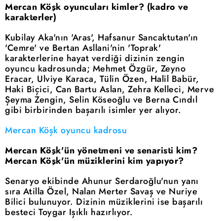
Mercan Köşk oyuncuları kimler? (kadro ve
karakterler)
Kubilay Aka'nın 'Aras', Hafsanur Sancaktutan'ın
'Cemre' ve Bertan Asllani'nin 'Toprak'
karakterlerine hayat verdiği dizinin zengin
oyuncu kadrosunda; Mehmet Özgür, Zeyno
Eracar, Ulviye Karaca, Tülin Özen, Halil Babür,
Haki Biçici, Can Bartu Aslan, Zehra Kelleci, Merve
Şeyma Zengin, Selin Köseoğlu ve Berna Cındıl
gibi birbirinden başarılı isimler yer alıyor.
Mercan Köşk oyuncu kadrosu
Mercan Köşk'ün yönetmeni ve senaristi kim?
Mercan Köşk'ün müziklerini kim yapıyor?
Senaryo ekibinde Ahunur Serdaroğlu'nun yanı
sıra Atilla Özel, Nalan Merter Savaş ve Nuriye
Bilici bulunuyor. Dizinin müziklerini ise başarılı
besteci Toygar Işıklı hazırlıyor.