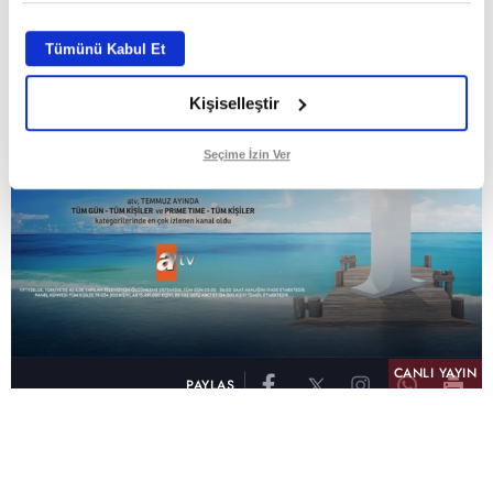
Tümünü Kabul Et
Kişiselleştir
Seçime İzin Ver
CANLI YAYIN
PAYLAŞ
atv, Türkiye'nin en çok izlenen televizyon kanalı
olma unvanını son 10 yıldır elinde tutmaya
devam ediyor. Fifty5 Blue Temmuz 2026