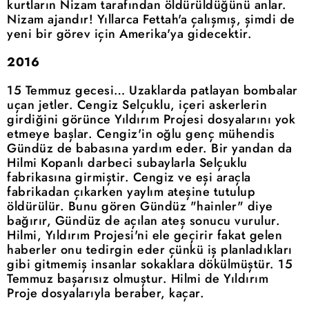
kurtların Nizam tarafından öldürüldüğünü anlar.
Nizam ajandır! Yıllarca Fettah'a çalışmış, şimdi de
yeni bir görev için Amerika'ya gidecektir.
2016
15 Temmuz gecesi… Uzaklarda patlayan bombalar
uçan jetler. Cengiz Selçuklu, içeri askerlerin
girdiğini görünce Yıldırım Projesi dosyalarını yok
etmeye başlar. Cengiz'in oğlu genç mühendis
Gündüz de babasına yardım eder. Bir yandan da
Hilmi Kopanlı darbeci subaylarla Selçuklu
fabrikasına girmiştir. Cengiz ve eşi araçla
fabrikadan çıkarken yaylım ateşine tutulup
öldürülür. Bunu gören Gündüz "hainler" diye
bağırır, Gündüz de açılan ateş sonucu vurulur.
Hilmi, Yıldırım Projesi'ni ele geçirir fakat gelen
haberler onu tedirgin eder çünkü iş planladıkları
gibi gitmemiş insanlar sokaklara dökülmüştür. 15
Temmuz başarısız olmuştur. Hilmi de Yıldırım
Proje dosyalarıyla beraber, kaçar.