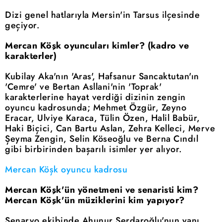
Dizi genel hatlarıyla Mersin'in Tarsus ilçesinde
geçiyor.
Mercan Köşk oyuncuları kimler? (kadro ve
karakterler)
Kubilay Aka'nın 'Aras', Hafsanur Sancaktutan'ın
'Cemre' ve Bertan Asllani'nin 'Toprak'
karakterlerine hayat verdiği dizinin zengin
oyuncu kadrosunda; Mehmet Özgür, Zeyno
Eracar, Ulviye Karaca, Tülin Özen, Halil Babür,
Haki Biçici, Can Bartu Aslan, Zehra Kelleci, Merve
Şeyma Zengin, Selin Köseoğlu ve Berna Cındıl
gibi birbirinden başarılı isimler yer alıyor.
Mercan Köşk oyuncu kadrosu
Mercan Köşk'ün yönetmeni ve senaristi kim?
Mercan Köşk'ün müziklerini kim yapıyor?
Senaryo ekibinde Ahunur Serdaroğlu'nun yanı