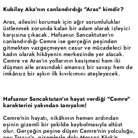
Kubilay Aka'nın canlandırdığı "Aras" kimdir?
Aras, ailesini korumak için ağır sorumluluklar
üstlenmek zorunda kalan bir adam olarak izleyici
karşısına çıkacak. Hafsanur Sancaktutan'ın
canlandırdığı Cemre ise gerçeğin peşinden
gitmekten vazgeçmeyen cesur ve mücadeleci bir
kadın olarak hikâyenin merkezinde yer alacak.
Cemre ve Aras'ın yollarının kesişmesi hem iki
düşman aile arasındaki amansız bir savaşı hem de
imkânsız bir aşkın ilk kıvılcımını ateşleyecek.
Hafsanur Sancaktutan'ın hayat verdiği "Cemre"
karakterini yakından tanıyalım!
Cemre'nin hayatı, nikâhının hemen ardından
eşinin gizemli bir şekilde kaybolmasıyla altüst
olur. Gerçeğin peşine düşen Cemre'nin yolculuğu,
onu Tarsus'a, gizemlerle dolu Mercan Köşk'e