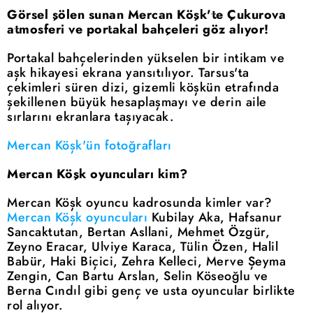
Görsel şölen sunan Mercan Köşk'te Çukurova
atmosferi ve portakal bahçeleri göz alıyor!
Portakal bahçelerinden yükselen bir intikam ve
aşk hikayesi ekrana yansıtılıyor. Tarsus'ta
çekimleri süren dizi, gizemli köşkün etrafında
şekillenen büyük hesaplaşmayı ve derin aile
sırlarını ekranlara taşıyacak.
Mercan Köşk'ün fotoğrafları
Mercan Köşk oyuncuları kim?
Mercan Köşk oyuncu kadrosunda kimler var?
Mercan Köşk oyuncuları
Kubilay Aka, Hafsanur
Sancaktutan, Bertan Asllani, Mehmet Özgür,
Zeyno Eracar, Ulviye Karaca, Tülin Özen, Halil
Babür, Haki Biçici, Zehra Kelleci, Merve Şeyma
Zengin, Can Bartu Arslan, Selin Köseoğlu ve
Berna Cındıl gibi genç ve usta oyuncular birlikte
rol alıyor.