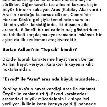
sürükler. Diğer tarafta ise ailesini korumak için
büyük bir sırrı saklayan Aras (Kubilay Aka) vardır.
Aras'ın kurduğu kusursuz düzen, Cemre'nin
Mercan Köşk'e gelişiyle temelinden sarsılır.
İkilinin yolları kesiştiğinde, iki düşman aile
arasında ölümcül bir mücadele baş gösterirken;
bu tehlikeli karşılaşma aynı zamanda imkânsız bir
aşkın da ilk kıvılcımını ateşleyecektir.
Bertan Asllani'nin "Toprak" kimdir?
Dizide Toprak karakterine hayat veren Bertan
Asllani hayat veriyor. Karakter hikayenin kilit
noktalarından.
"Esved" ile "Aras" arasında büyük mücadele...
Kubilay Aka'nın hayat verdiği Aras ile Mehmet
Özgür'ün canlandırdığı Esved karakterleri
arasındaki büyük mücadelenin ilk sinyalleri
veriliyor. İkilinin karşı karşıya geldiği sahnede