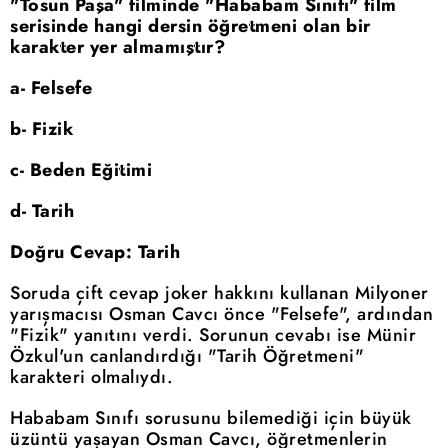
"Tosun Paşa" filminde "Hababam Sınıfı" film
serisinde hangi dersin öğretmeni olan bir
karakter yer almamıştır?
a- Felsefe
b- Fizik
c- Beden Eğitimi
d- Tarih
Doğru Cevap: Tarih
Soruda çift cevap joker hakkını kullanan Milyoner
yarışmacısı Osman Cavcı önce "Felsefe", ardından
"Fizik" yanıtını verdi. Sorunun cevabı ise Münir
Özkul'un canlandırdığı "Tarih Öğretmeni"
karakteri olmalıydı.
Hababam Sınıfı sorusunu bilemediği için büyük
üzüntü yaşayan Osman Cavcı, öğretmenlerin