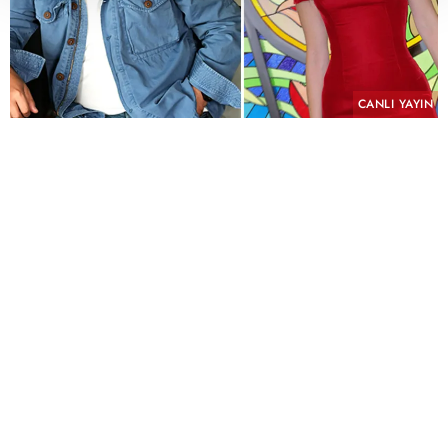
CANLI YAYIN
PAYLAŞ
Geçmişin yükü, kefaretin bedeli ve imkânsız bir
aşk aynı hikâyede buluşuyor.
KYN Yapım imzasını taşıyan ve yeni sezonda atv
ekranlarında izleyiciyle buluşmaya hazırlanan
"Hamal" için uzun süren ön hazırlık çalışmalarında
sona yaklaşıldı. Yeni sezonun en çok merak edilen
yapımlarından biri olmaya aday dizinin
çekimlerinin Eylül ayında başlaması planlanıyor.
Kostümden mekânlara kadar titiz bir hazırlık
süreci