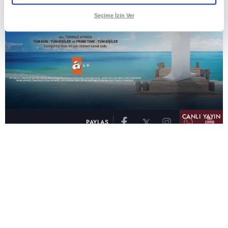
Seçime İzin Ver
CANLI YAYIN
PAYLAŞ
atv, Türkiye'nin en çok izlenen televizyon kanalı
olma unvanını son 10 yıldır elinde tutmaya
devam ediyor. Fifty5 Blue Temmuz 2026
verilerine göre atv, Tüm Gün – Tüm Kişiler ve
Prime Time – Tüm Kişiler kategorilerinde ayı
birinci sırada tamamlayarak zirvedeki yerini
korudu.