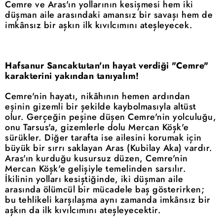
Cemre ve Aras'ın yollarının kesişmesi hem iki
düşman aile arasındaki amansız bir savaşı hem de
imkânsız bir aşkın ilk kıvılcımını ateşleyecek.
Hafsanur Sancaktutan'ın hayat verdiği "Cemre"
karakterini yakından tanıyalım!
Cemre'nin hayatı, nikâhının hemen ardından
eşinin gizemli bir şekilde kaybolmasıyla altüst
olur. Gerçeğin peşine düşen Cemre'nin yolculuğu,
onu Tarsus'a, gizemlerle dolu Mercan Köşk'e
sürükler. Diğer tarafta ise ailesini korumak için
büyük bir sırrı saklayan Aras (Kubilay Aka) vardır.
Aras'ın kurduğu kusursuz düzen, Cemre'nin
Mercan Köşk'e gelişiyle temelinden sarsılır.
İkilinin yolları kesiştiğinde, iki düşman aile
arasında ölümcül bir mücadele baş gösterirken;
bu tehlikeli karşılaşma aynı zamanda imkânsız bir
aşkın da ilk kıvılcımını ateşleyecektir.