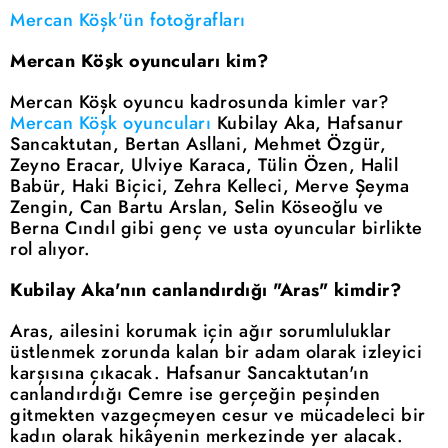
Mercan Köşk'ün fotoğrafları
Mercan Köşk oyuncuları kim?
Mercan Köşk oyuncu kadrosunda kimler var?
Mercan Köşk oyuncuları
Kubilay Aka, Hafsanur
Sancaktutan, Bertan Asllani, Mehmet Özgür,
Zeyno Eracar, Ulviye Karaca, Tülin Özen, Halil
Babür, Haki Biçici, Zehra Kelleci, Merve Şeyma
Zengin, Can Bartu Arslan, Selin Köseoğlu ve
Berna Cındıl gibi genç ve usta oyuncular birlikte
rol alıyor.
Kubilay Aka'nın canlandırdığı "Aras" kimdir?
Aras, ailesini korumak için ağır sorumluluklar
üstlenmek zorunda kalan bir adam olarak izleyici
karşısına çıkacak. Hafsanur Sancaktutan'ın
canlandırdığı Cemre ise gerçeğin peşinden
gitmekten vazgeçmeyen cesur ve mücadeleci bir
kadın olarak hikâyenin merkezinde yer alacak.