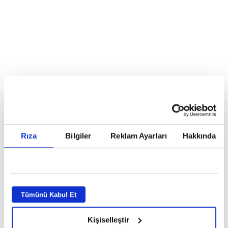
Reddet
HABERLER
Temmuz ayının lideri atv
Temmuz ayının lideri atv
Rıza
Bilgiler
Reklam Ayarları
Hakkında
GİRİŞ TARİHİ:
01.08.2026 10:40
GÜNCELLEME TARİHİ:
02.08.2026 09:59
ABONE OL
Tümünü Kabul Et
Kişiselleştir