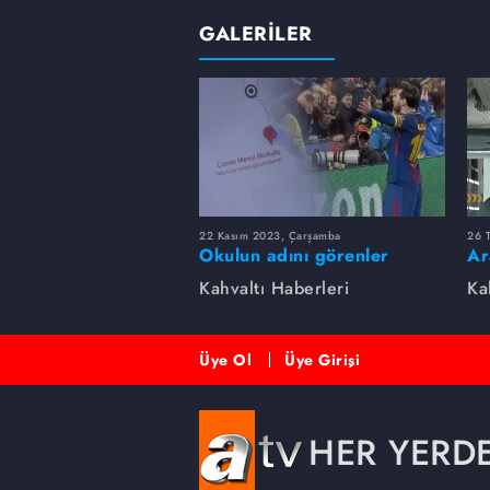
GALERİLER
22 Kasım 2023, Çarşamba
26 
Okulun adını görenler
Ar
şaşkına döndü. Lionel Messi
Sa
Kahvaltı Haberleri
Ka
İlkokulu
Üye Ol
Üye Girişi
HER YERD