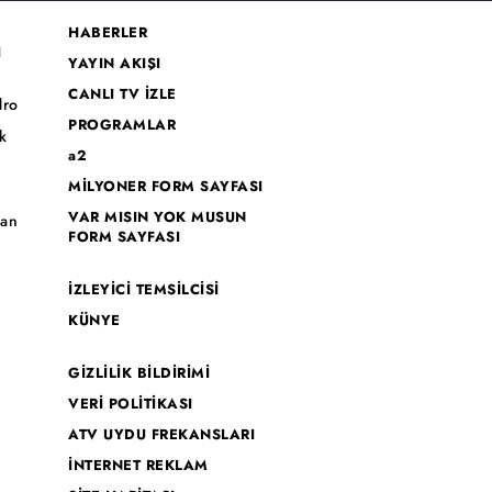
HABERLER
I
YAYIN AKIŞI
CANLI TV İZLE
dro
PROGRAMLAR
k
a2
MİLYONER FORM SAYFASI
o
VAR MISIN YOK MUSUN
han
FORM SAYFASI
İZLEYİCİ TEMSİLCİSİ
KÜNYE
GİZLİLİK BİLDİRİMİ
VERİ POLİTİKASI
ATV UYDU FREKANSLARI
İNTERNET REKLAM