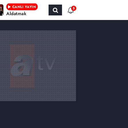
CANLI YAYIN
5
Aldatmak