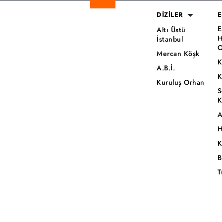
DİZİLER
E
E
Altı Üstü
H
İstanbul
O
Mercan Köşk
K
A.B.İ.
K
Kuruluş Orhan
S
K
A
H
K
B
T