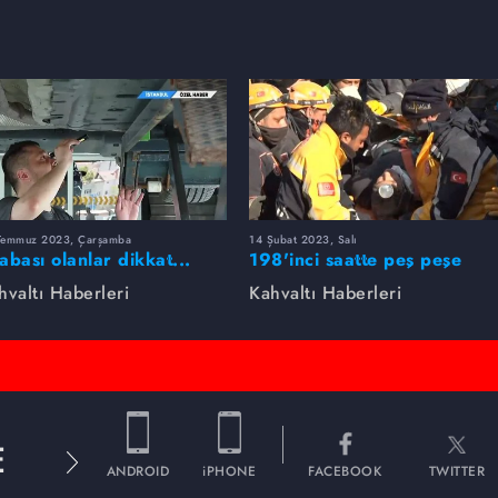
Temmuz 2023, Çarşamba
14 Şubat 2023, Salı
abası olanlar dikkat...
198'inci saatte peş peşe
kın bu hataya düşmeyin
mucizeler...
hvaltı Haberleri
Kahvaltı Haberleri
E
ANDROID
iPHONE
FACEBOOK
TWITTER