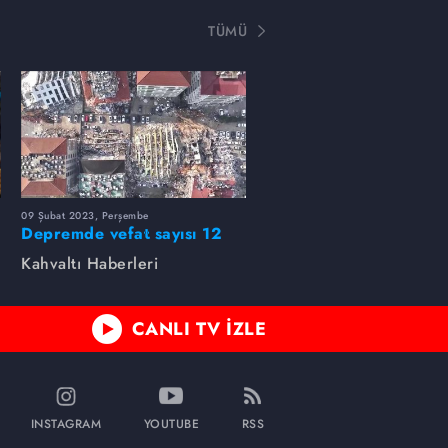
TÜMÜ
09 Şubat 2023, Perşembe
Depremde vefat sayısı 12
bin 873...
Kahvaltı Haberleri
CANLI TV İZLE
INSTAGRAM
YOUTUBE
RSS