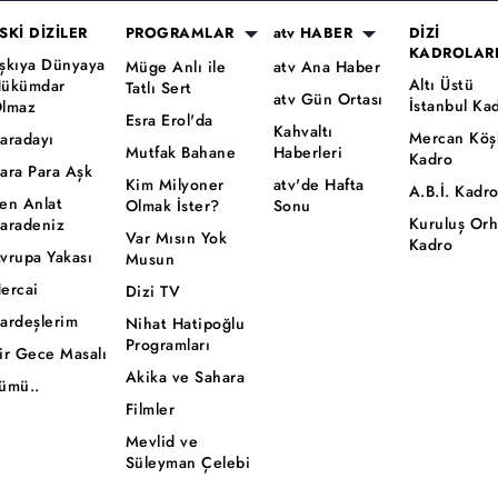
SKİ DİZİLER
PROGRAMLAR
atv HABER
DİZİ
KADROLAR
şkıya Dünyaya
Müge Anlı ile
atv Ana Haber
Altı Üstü
ükümdar
Tatlı Sert
atv Gün Ortası
İstanbul Ka
lmaz
Esra Erol'da
Kahvaltı
Mercan Köş
aradayı
Mutfak Bahane
Haberleri
Kadro
ara Para Aşk
Kim Milyoner
atv'de Hafta
A.B.İ. Kadr
en Anlat
Olmak İster?
Sonu
Kuruluş Or
aradeniz
Var Mısın Yok
Kadro
vrupa Yakası
Musun
ercai
Dizi TV
ardeşlerim
Nihat Hatipoğlu
Programları
ir Gece Masalı
Akika ve Sahara
ümü..
Filmler
Mevlid ve
Süleyman Çelebi