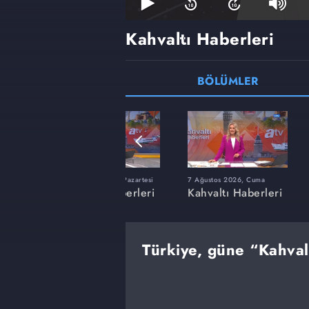
Kahvaltı Haberleri
BÖLÜMLER
lı
20 Temmuz 2026, Pazartesi
7 Ağustos 2026, Cuma
erleri
Kahvaltı Haberleri
Kahvaltı Haberleri
Türkiye, güne “Kahvalt