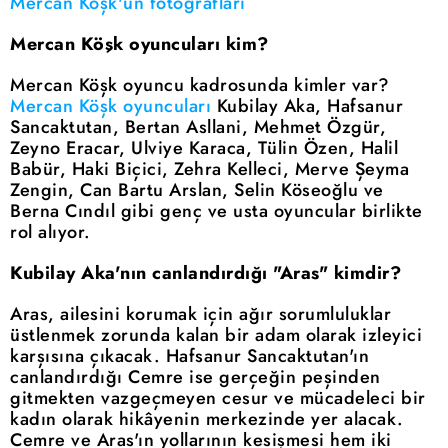
Mercan Köşk'ün fotoğrafları
Mercan Köşk oyuncuları kim?
Mercan Köşk oyuncu kadrosunda kimler var?
Mercan Köşk oyuncuları
Kubilay Aka, Hafsanur
Sancaktutan, Bertan Asllani, Mehmet Özgür,
Zeyno Eracar, Ulviye Karaca, Tülin Özen, Halil
Babür, Haki Biçici, Zehra Kelleci, Merve Şeyma
Zengin, Can Bartu Arslan, Selin Köseoğlu ve
Berna Cındıl gibi genç ve usta oyuncular birlikte
rol alıyor.
Kubilay Aka'nın canlandırdığı "Aras" kimdir?
Aras, ailesini korumak için ağır sorumluluklar
üstlenmek zorunda kalan bir adam olarak izleyici
karşısına çıkacak. Hafsanur Sancaktutan'ın
canlandırdığı Cemre ise gerçeğin peşinden
gitmekten vazgeçmeyen cesur ve mücadeleci bir
kadın olarak hikâyenin merkezinde yer alacak.
Cemre ve Aras'ın yollarının kesişmesi hem iki