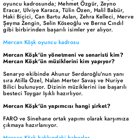
oyuncu kadrosunda; Mehmet Özgür, Zeyno
Eracar, Ulviye Karaca, Tülin Özen, Halil Babür,
Haki Biçici, Can Bartu Aslan, Zehra Kelleci, Merve
Şeyma Zengin, Selin Köseoğlu ve Berna Cındıl
gibi birbirinden başarılı isimler yer alıyor.
Mercan Köşk oyuncu kadrosu
Mercan Köşk'ün yönetmeni ve senaristi kim?
Mercan Köşk'ün müziklerini kim yapıyor?
Senaryo ekibinde Ahunur Serdaroğlu'nun yanı
sıra Atilla Özel, Nalan Merter Savaş ve Nuriye
Bilici bulunuyor. Dizinin müziklerini ise başarılı
besteci Toygar Işıklı hazırlıyor.
Mercan Köşk'ün yapımcısı hangi şirket?
FARO ve Sinehane ortak yapımı olarak karşımıza
çıkmaya hazırlanıyor.
Mercan Köşk hakkındaki haberler