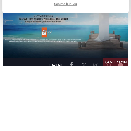
Seçime İzin Ver
CANLI YAYIN
PAYLAŞ
atv, Türkiye'nin en çok izlenen televizyon kanalı
olma unvanını son 10 yıldır elinde tutmaya
devam ediyor. Fifty5 Blue Temmuz 2026
verilerine göre atv, Tüm Gün – Tüm Kişiler ve
Prime Time – Tüm Kişiler kategorilerinde ayı
birinci sırada tamamlayarak zirvedeki yerini
korudu.
32 yıldır televizyon dünyasına kazandırdığı