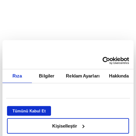
Reddet
HABERLER
Temmuz ayının lideri atv
Temmuz ayının lideri atv
Rıza
Bilgiler
Reklam Ayarları
Hakkında
GİRİŞ TARİHİ:
01.08.2026 10:40
GÜNCELLEME TARİHİ:
02.08.2026 09:59
ABONE OL
Tümünü Kabul Et
Kişiselleştir