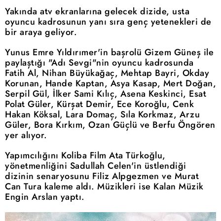
Yakında atv ekranlarına gelecek dizide, usta
oyuncu kadrosunun yanı sıra genç yetenekleri de
bir araya geliyor.
Yunus Emre Yıldırımer'in başrolü Gizem Güneş ile
paylaştığı "Adı Sevgi"nin oyuncu kadrosunda
Fatih Al, Nihan Büyükağaç, Mehtap Bayri, Okday
Korunan, Hande Kaptan, Asya Kasap, Mert Doğan,
Serpil Gül, İlker Sami Kılıç, Asena Keskinci, Esat
Polat Güler, Kürşat Demir, Ece Koroğlu, Cenk
Hakan Köksal, Lara Domaç, Sıla Korkmaz, Arzu
Güler, Bora Kırkım, Ozan Güçlü ve Berfu Öngören
yer alıyor.
Yapımcılığını Koliba Film Ata Türkoğlu,
yönetmenliğini Sadullah Celen'in üstlendiği
dizinin senaryosunu Filiz Alpgezmen ve Murat
Can Tura kaleme aldı. Müzikleri ise Kalan Müzik
Engin Arslan yaptı.