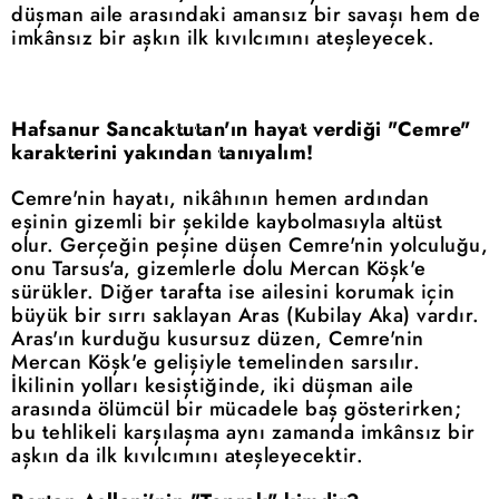
düşman aile arasındaki amansız bir savaşı hem de
imkânsız bir aşkın ilk kıvılcımını ateşleyecek.
Hafsanur Sancaktutan'ın hayat verdiği "Cemre"
karakterini yakından tanıyalım!
Cemre'nin hayatı, nikâhının hemen ardından
eşinin gizemli bir şekilde kaybolmasıyla altüst
olur. Gerçeğin peşine düşen Cemre'nin yolculuğu,
onu Tarsus'a, gizemlerle dolu Mercan Köşk'e
sürükler. Diğer tarafta ise ailesini korumak için
büyük bir sırrı saklayan Aras (Kubilay Aka) vardır.
Aras'ın kurduğu kusursuz düzen, Cemre'nin
Mercan Köşk'e gelişiyle temelinden sarsılır.
İkilinin yolları kesiştiğinde, iki düşman aile
arasında ölümcül bir mücadele baş gösterirken;
bu tehlikeli karşılaşma aynı zamanda imkânsız bir
aşkın da ilk kıvılcımını ateşleyecektir.