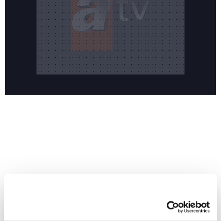
Reddet
HABERLER
Riski değil kazanmayı seçti!