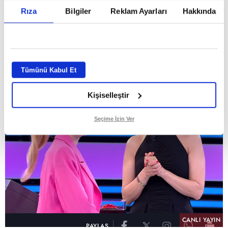
Riski değil kazanmayı seçti!
Rıza
Bilgiler
Reklam Ayarları
Hakkında
GİRİŞ TARİHİ:
05.08.2026 10:39
GÜNCELLEME TARİHİ:
05.08.2026 10:45
ABONE OL
Tümünü Kabul Et
Kişiselleştir
Seçime İzin Ver
CANLI YAYIN
PAYLAŞ