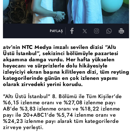
PAYLAŞ
atv’nin NTC Medya imzalı sevilen dizisi “Altı
Üstü İstanbul”, sekizinci bölümüyle pazartesi
akşamına damga vurdu. Her hafta yükselen
heyecanı ve sürprizlerle dolu hikâyesiyle
izleyiciyi ekran başına kilitleyen dizi, tüm reyting
kategorilerinde günün en çok izlenen yapımı
olarak zirvedeki yerini korudu.
"Altı Üstü İstanbul" 8. Bölümü ile Tüm Kişiler'de
%6,15 izlenme oranı ve %27,08 izlenme payı
AB'de %3,83 izlenme oranı ve %18,22 izlenme
payı ile 20+ABC1'de %5,74 izlenme oranı ve
%24,23 izlenme payı alarak tüm kategorilerde
zirveye yerleşti.