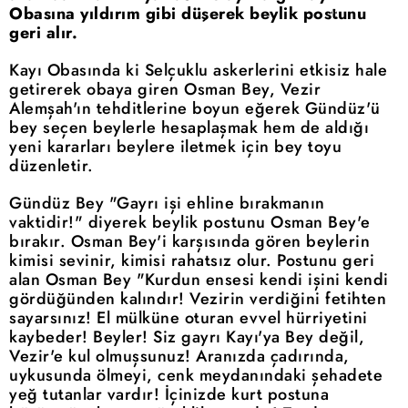
Obasına yıldırım gibi düşerek beylik postunu
geri alır.
Kayı Obasında ki Selçuklu askerlerini etkisiz hale
getirerek obaya giren Osman Bey, Vezir
Alemşah'ın tehditlerine boyun eğerek Gündüz'ü
bey seçen beylerle hesaplaşmak hem de aldığı
yeni kararları beylere iletmek için bey toyu
düzenletir.
Gündüz Bey "Gayrı işi ehline bırakmanın
vaktidir!" diyerek beylik postunu Osman Bey'e
bırakır. Osman Bey'i karşısında gören beylerin
kimisi sevinir, kimisi rahatsız olur. Postunu geri
alan Osman Bey "Kurdun ensesi kendi işini kendi
gördüğünden kalındır! Vezirin verdiğini fetihten
sayarsınız! El mülküne oturan evvel hürriyetini
kaybeder! Beyler! Siz gayrı Kayı'ya Bey değil,
Vezir'e kul olmuşsunuz! Aranızda çadırında,
uykusunda ölmeyi, cenk meydanındaki şehadete
yeğ tutanlar vardır! İçinizde kurt postuna