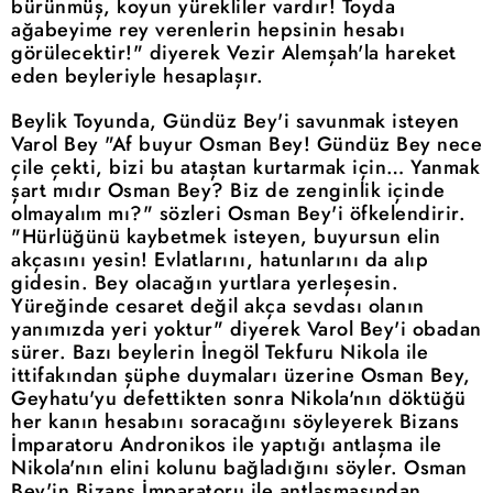
bürünmüş, koyun yürekliler vardır! Toyda
ağabeyime rey verenlerin hepsinin hesabı
görülecektir!" diyerek Vezir Alemşah'la hareket
eden beyleriyle hesaplaşır.
Beylik Toyunda, Gündüz Bey'i savunmak isteyen
Varol Bey "Af buyur Osman Bey! Gündüz Bey nece
çile çekti, bizi bu ataştan kurtarmak için… Yanmak
şart mıdır Osman Bey? Biz de zenginlik içinde
olmayalım mı?" sözleri Osman Bey'i öfkelendirir.
"Hürlüğünü kaybetmek isteyen, buyursun elin
akçasını yesin! Evlatlarını, hatunlarını da alıp
gidesin. Bey olacağın yurtlara yerleşesin.
Yüreğinde cesaret değil akça sevdası olanın
yanımızda yeri yoktur" diyerek Varol Bey'i obadan
sürer. Bazı beylerin İnegöl Tekfuru Nikola ile
ittifakından şüphe duymaları üzerine Osman Bey,
Geyhatu'yu defettikten sonra Nikola'nın döktüğü
her kanın hesabını soracağını söyleyerek Bizans
İmparatoru Andronikos ile yaptığı antlaşma ile
Nikola'nın elini kolunu bağladığını söyler. Osman
Bey'in Bizans İmparatoru ile antlaşmasından