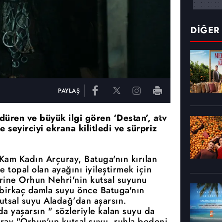
DİĞER
PAYLAŞ
üren ve büyük ilgi gören ‘Destan’, atv
seyirciyi ekrana kilitledi ve sürpriz
am Kadın Arçuray, Batuga'nın kırılan
e topal olan ayağını iyileştirmek için
erine Orhun Nehri'nin kutsal suyunu
 birkaç damla suyu önce Batuga'nın
tsal suyu Aladağ'dan aşarsın.
 yaşarsın " sözleriyle kalan suyu da
uray "Orhun'un kutsal suyu, ruhla bedeni