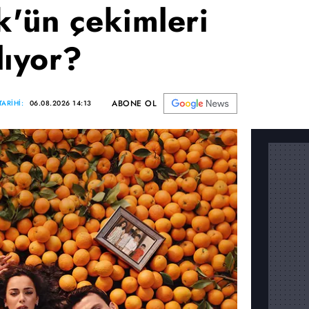
'ün çekimleri
lıyor?
ABONE OL
ARİHİ:
06.08.2026 14:13