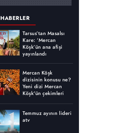
 HABERLER
Tarsus’tan Masalsı
Kare: ‘Mercan
Köşk’ün ana afişi
yayınlandı
Mercan Köşk
dizisinin konusu ne?
Yeni dizi Mercan
Köşk'ün çekimleri
nerede yapılıyor?
Temmuz ayının lideri
atv