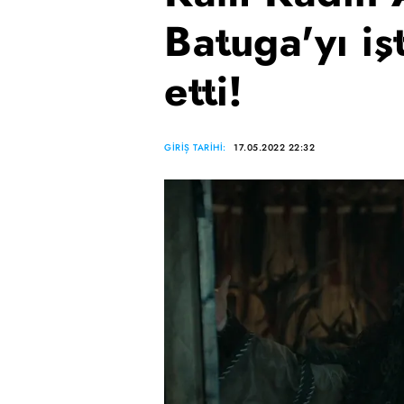
Batuga'yı iş
etti!
GİRİŞ TARİHİ:
17.05.2022 22:32