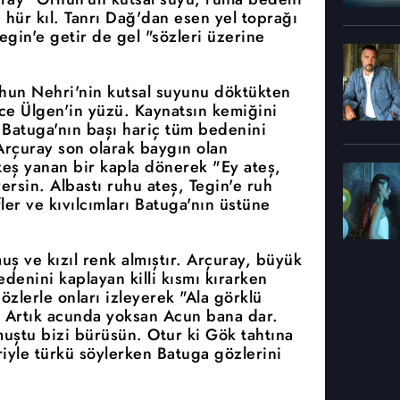
'i hür kıl. Tanrı Dağ'dan esen yel toprağı
egin'e getir de gel "sözleri üzerine
hun Nehri'nin kutsal suyunu döktükten
ce Ülgen'in yüzü. Kaynatsın kemiğini
 Batuga'nın başı hariç tüm bedenini
 Arçuray son olarak baygın olan
teş yanan bir kapla dönerek "Ey ateş,
rsin. Albastı ruhu ateş, Tegin'e ruh
ler ve kıvılcımları Batuga'nın üstüne
uş ve kızıl renk almıştır. Arçuray, büyük
edenini kaplayan killi kısmı kırarken
zlerle onları izleyerek "Ala görklü
m Artık acunda yoksan Acun bana dar.
muştu bizi bürüsün. Otur ki Gök tahtına
iyle türkü söylerken Batuga gözlerini