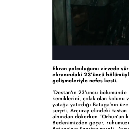
Ekran yolculuğunu zirvede sürd
ekranındaki 23’üncü bölümüyle 
gelişmeleriyle nefes kesti.
'Destan'ın 23'üncü bölümünde K
kemiklerini, çolak olan kolunu v
yatağa yatırdığı Batuga'nın üz
serpti. Arçuray elindeki tastan
alnından dökerken "Orhun'un ku
Bedenimizden geçer, ruhumuzda
Batuga'nın üzerine serpti. Arç