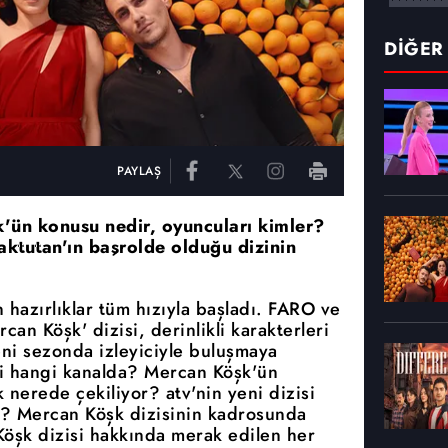
DİĞER
PAYLAŞ
k'ün konusu nedir, oyuncuları kimler?
ktutan'ın başrolde olduğu dizinin
 hazırlıklar tüm hızıyla başladı. FARO ve
an Köşk' dizisi, derinlikli karakterleri
eni sezonda izleyiciyle buluşmaya
i hangi kanalda? Mercan Köşk'ün
nerede çekiliyor? atv'nin yeni dizisi
? Mercan Köşk dizisinin kadrosunda
Köşk dizisi hakkında merak edilen her