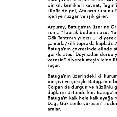
bir kıl, kemikleri kaynat, Tegin
süpür de gel, Ataların ruhunu T
içeriye rüzgar ve ışık girer.
Arçuray, Batuga'nın üzerine Or
sonra "Toprak bedenin özü, Yü
Gök Tahtı'nın yıldızı…" diyerek
çamurla/killi toprakla kapladı.
Batuga'nın çevresinde elinde a
görklü ateş. Doymadan durup ye
veresin" diyerek ateşin içine üf
saçar.
Batuga'nın üzerindeki kil kurum
bir çivi ve çekiçle Batuga'nın b
Çolpan da durgun ve hüzünlü gö
dağların Üstünde kar. Batuga'
Batuga'm kalk hele kalk ayağa 
Dağ, Gök senle yürüsün" sözler
aralar.