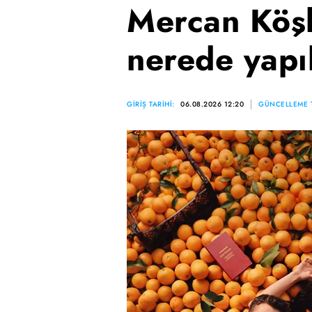
Mercan Köşk
nerede yapı
GİRİŞ TARİHİ:
06.08.2026 12:20
GÜNCELLEME T