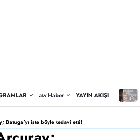
GRAMLAR
atv Haber
YAYIN AKIŞI
 Batuga'yı işte böyle tedavi etti!
Arçuray;