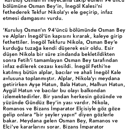
bölümüne Osman Bey'in, İnegöl Kalesi'ni
fethederek Tekfur Nikola'yı ele geçirip, infaz
etmesi damgasını vurdu.
'Kuruluş Osman'ın 94'üncü bölümünde Osman Bey
ve Alpları İnegöl'ün kapısını kırarak, kaleye girip
fethettiler. İnegöl Tekfuru Nikola, Osman Bey'e
kurduğu tuzağa kendi düşerek esir oldu. Esir
düşen Nikola bir süre zindanda bekletildikten
sonra Fetih'i tamamlayan Osman Bey tarafından
infaz edilerek cezası kesildi. İnegöl Fethi'ne
katılmış bütün alplar, bacılar ve ahali İnegöl Kale
avlusuna toplanmıştır. Alplar, Nikola'yı meydana
getirirken Ayşe Hatun, Bala Hatun, Malhun Hatun,
Aygül Hatun ve bacılar bu olayı balkondan
izlemektedirler. Bir yandan herkesin gözünde ve
yüzünde Gündüz Bey'in yası vardır. Nikola,
Romanos ve Bizans İmparator Elçisiyle göz göze
gelip onlara "bir şeyler yapın" diyen gözlerle
bakar. Meydana gelen Osman Bey, Ramanos ve
Elçi'ye kararlarını sorar. Bizans İmparator