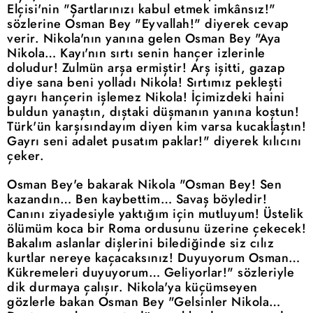
Elçisi'nin "Şartlarınızı kabul etmek imkânsız!"
sözlerine Osman Bey "Eyvallah!" diyerek cevap
verir. Nikola'nın yanına gelen Osman Bey "Aya
Nikola… Kayı'nın sırtı senin hançer izlerinle
doludur! Zulmün arşa ermiştir! Arş işitti, gazap
diye sana beni yolladı Nikola! Sırtımız pekleşti
gayrı hançerin işlemez Nikola! İçimizdeki haini
buldun yanaştın, dıştaki düşmanın yanına koştun!
Türk'ün karşısındayım diyen kim varsa kucaklaştın!
Gayrı seni adalet pusatım paklar!" diyerek kılıcını
çeker.
Osman Bey'e bakarak Nikola "Osman Bey! Sen
kazandın… Ben kaybettim… Savaş böyledir!
Canını ziyadesiyle yaktığım için mutluyum! Üstelik
ölümüm koca bir Roma ordusunu üzerine çekecek!
Bakalım aslanlar dişlerini bilediğinde siz cılız
kurtlar nereye kaçacaksınız! Duyuyorum Osman…
Kükremeleri duyuyorum… Geliyorlar!" sözleriyle
dik durmaya çalışır. Nikola'ya küçümseyen
gözlerle bakan Osman Bey "Gelsinler Nikola…