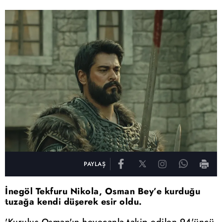
PAYLAŞ
İnegöl Tekfuru Nikola, Osman Bey’e kurduğu
tuzağa kendi düşerek esir oldu.
'Kuruluş Osman'ın heyecanla takip edilen 94'üncü