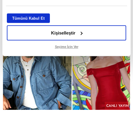
GİRİŞ TARİHİ:
29.07.2026 10:58
ABONE OL
Tümünü Kabul Et
Kişiselleştir
Seçime İzin Ver
CANLI YAYIN
PAYLAŞ