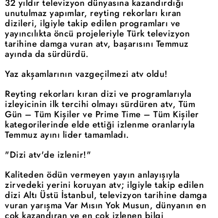
32 yıldır televizyon dünyasına kazandırdığı
unutulmaz yapımlar, reyting rekorları kıran
dizileri, ilgiyle takip edilen programları ve
yayıncılıkta öncü projeleriyle Türk televizyon
tarihine damga vuran atv, başarısını Temmuz
ayında da sürdürdü.
Yaz akşamlarının vazgeçilmezi atv oldu!
Reyting rekorları kıran dizi ve programlarıyla
izleyicinin ilk tercihi olmayı sürdüren atv, Tüm
Gün – Tüm Kişiler ve Prime Time – Tüm Kişiler
kategorilerinde elde ettiği izlenme oranlarıyla
Temmuz ayını lider tamamladı.
"Dizi atv'de izlenir!"
Kaliteden ödün vermeyen yayın anlayışıyla
zirvedeki yerini koruyan atv; ilgiyle takip edilen
dizi Altı Üstü İstanbul, televizyon tarihine damga
vuran yarışma Var Mısın Yok Musun, dünyanın en
çok kazandıran ve en çok izlenen bilgi