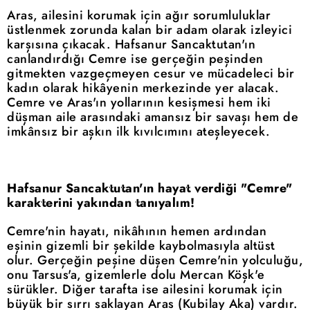
Aras, ailesini korumak için ağır sorumluluklar
üstlenmek zorunda kalan bir adam olarak izleyici
karşısına çıkacak. Hafsanur Sancaktutan'ın
canlandırdığı Cemre ise gerçeğin peşinden
gitmekten vazgeçmeyen cesur ve mücadeleci bir
kadın olarak hikâyenin merkezinde yer alacak.
Cemre ve Aras'ın yollarının kesişmesi hem iki
düşman aile arasındaki amansız bir savaşı hem de
imkânsız bir aşkın ilk kıvılcımını ateşleyecek.
Hafsanur Sancaktutan'ın hayat verdiği "Cemre"
karakterini yakından tanıyalım!
Cemre'nin hayatı, nikâhının hemen ardından
eşinin gizemli bir şekilde kaybolmasıyla altüst
olur. Gerçeğin peşine düşen Cemre'nin yolculuğu,
onu Tarsus'a, gizemlerle dolu Mercan Köşk'e
sürükler. Diğer tarafta ise ailesini korumak için
büyük bir sırrı saklayan Aras (Kubilay Aka) vardır.