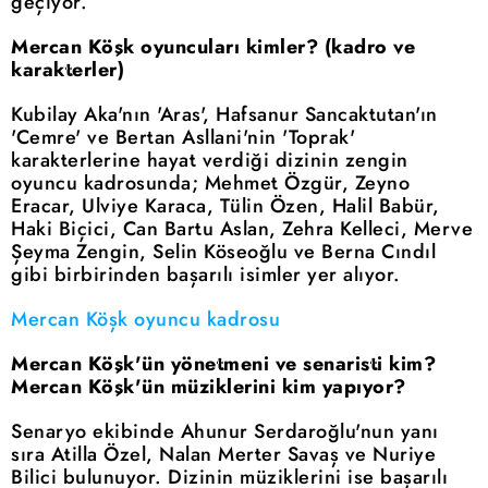
geçiyor.
Mercan Köşk oyuncuları kimler? (kadro ve
karakterler)
Kubilay Aka'nın 'Aras', Hafsanur Sancaktutan'ın
'Cemre' ve Bertan Asllani'nin 'Toprak'
karakterlerine hayat verdiği dizinin zengin
oyuncu kadrosunda; Mehmet Özgür, Zeyno
Eracar, Ulviye Karaca, Tülin Özen, Halil Babür,
Haki Biçici, Can Bartu Aslan, Zehra Kelleci, Merve
Şeyma Zengin, Selin Köseoğlu ve Berna Cındıl
gibi birbirinden başarılı isimler yer alıyor.
Mercan Köşk oyuncu kadrosu
Mercan Köşk'ün yönetmeni ve senaristi kim?
Mercan Köşk'ün müziklerini kim yapıyor?
Senaryo ekibinde Ahunur Serdaroğlu'nun yanı
sıra Atilla Özel, Nalan Merter Savaş ve Nuriye
Bilici bulunuyor. Dizinin müziklerini ise başarılı