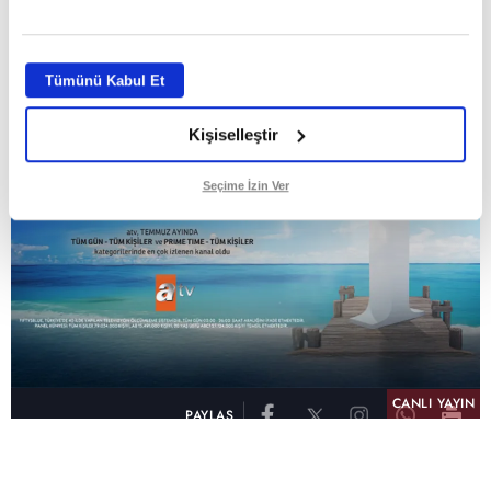
ABONE OL
Tümünü Kabul Et
Kişiselleştir
Seçime İzin Ver
CANLI YAYIN
PAYLAŞ
atv, Türkiye'nin en çok izlenen televizyon kanalı