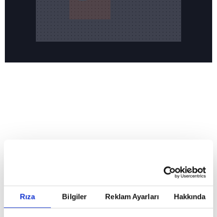
Reddet
HABERLER
Temmuz ayının lideri atv
Temmuz ayının lideri atv
Rıza
Bilgiler
Reklam Ayarları
Hakkında
GİRİŞ TARİHİ:
01.08.2026 10:40
GÜNCELLEME TARİHİ:
02.08.2026 09:59