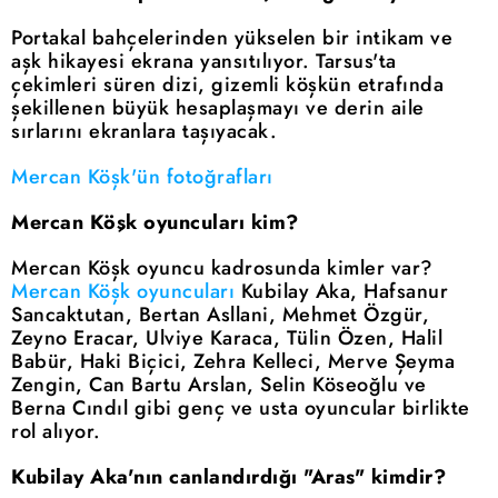
Portakal bahçelerinden yükselen bir intikam ve
aşk hikayesi ekrana yansıtılıyor. Tarsus'ta
çekimleri süren dizi, gizemli köşkün etrafında
şekillenen büyük hesaplaşmayı ve derin aile
sırlarını ekranlara taşıyacak.
Mercan Köşk'ün fotoğrafları
Mercan Köşk oyuncuları kim?
Mercan Köşk oyuncu kadrosunda kimler var?
Mercan Köşk oyuncuları
Kubilay Aka, Hafsanur
Sancaktutan, Bertan Asllani, Mehmet Özgür,
Zeyno Eracar, Ulviye Karaca, Tülin Özen, Halil
Babür, Haki Biçici, Zehra Kelleci, Merve Şeyma
Zengin, Can Bartu Arslan, Selin Köseoğlu ve
Berna Cındıl gibi genç ve usta oyuncular birlikte
rol alıyor.
Kubilay Aka'nın canlandırdığı "Aras" kimdir?