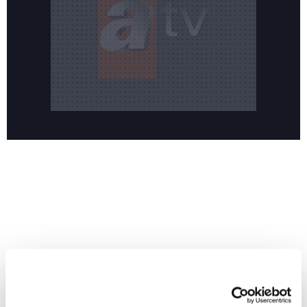
Reddet
Yeni sezonun merakla beklenen dizisi 'Hamal' sete
HABERLER
hazırlanıyor