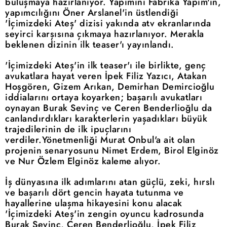
buluşmaya hazırlanıyor. Yapımını Fabrika Yapım'ın,
yapımcılığını Öner Arslanel'in üstlendiği
'İçimizdeki Ateş' dizisi yakında atv ekranlarında
seyirci karşısına çıkmaya hazırlanıyor. Merakla
beklenen dizinin ilk teaser'ı yayınlandı.
'İçimizdeki Ateş'in ilk teaser'ı ile birlikte, genç
avukatlara hayat veren İpek Filiz Yazıcı, Atakan
Hoşgören, Gizem Arıkan, Demirhan Demircioğlu
iddialarını ortaya koyarken; başarılı avukatları
oynayan Burak Sevinç ve Ceren Benderlioğlu da
canlandırdıkları karakterlerin yaşadıkları büyük
trajedilerinin de ilk ipuçlarını
verdiler.Yönetmenliği Murat Onbul'a ait olan
projenin senaryosunu Nimet Erdem, Birol Elginöz
ve Nur Özlem Elginöz kaleme alıyor.
İş dünyasına ilk adımlarını atan güçlü, zeki, hırslı
ve başarılı dört gencin hayata tutunma ve
hayallerine ulaşma hikayesini konu alacak
'İçimizdeki Ateş'in zengin oyuncu kadrosunda
Burak Sevinç, Ceren Benderlioğlu, İpek Filiz