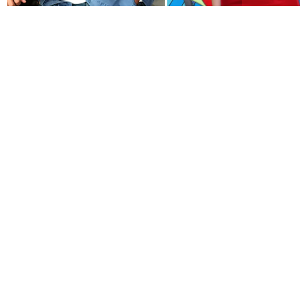
PAYLAŞ
Geçmişin yükü, kefaretin bedeli ve imkânsız bir
aşk aynı hikâyede buluşuyor.
KYN Yapım imzasını taşıyan ve yeni sezonda atv
ekranlarında izleyiciyle buluşmaya hazırlanan
"Hamal" için uzun süren ön hazırlık çalışmalarında
sona yaklaşıldı. Yeni sezonun en çok merak edilen
yapımlarından biri olmaya aday dizinin
çekimlerinin Eylül ayında başlaması planlanıyor.
Kostümden mekânlara kadar titiz bir hazırlık
süreci
Yapımcılığını Oktay Kaynarca ve Onur
Kaynarca'nın üstlendiği "Hamal", uzun bir ön
hazırlık sürecinin ardından sete çıkmaya
hazırlanıyor. Yönetmen koltuğunda Mustafa Şevki