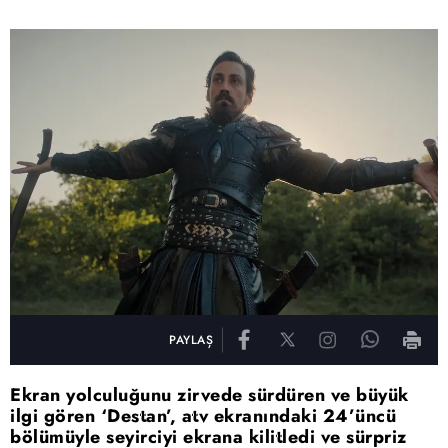
PAYLAŞ
Ekran yolculuğunu zirvede sürdüren ve büyük
ilgi gören ‘Destan’, atv ekranındaki 24’üncü
bölümüyle seyirciyi ekrana kilitledi ve sürpriz