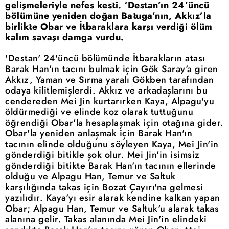
gelişmeleriyle nefes kesti. ‘Destan’ın 24’üncü
bölümüne yeniden doğan Batuga’nın, Akkız’la
birlikte Obar ve İtbaraklara karşı verdiği ölüm
kalım savaşı damga vurdu.
'Destan' 24'üncü bölümünde İtbarakların atası
Barak Han'ın tacını bulmak için Gök Saray'a giren
Akkız, Yaman ve Sırma yaralı Gökben tarafından
odaya kilitlemişlerdi. Akkız ve arkadaşlarını bu
cendereden Mei Jin kurtarırken Kaya, Alpagu'yu
öldürmediği ve elinde koz olarak tuttuğunu
öğrendiği Obar'la hesaplaşmak için otağına gider.
Obar'la yeniden anlaşmak için Barak Han'ın
tacının elinde olduğunu söyleyen Kaya, Mei Jin'in
gönderdiği bitikle şok olur. Mei Jin'in isimsiz
gönderdiği bitikte Barak Han'ın tacının ellerinde
olduğu ve Alpagu Han, Temur ve Saltuk
karşılığında takas için Bozat Çayırı'na gelmesi
yazılıdır. Kaya'yı esir alarak kendine kalkan yapan
Obar; Alpagu Han, Temur ve Saltuk'u alarak takas
alanına gelir. Takas alanında Mei Jin'in elindeki