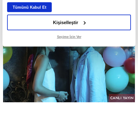
ABONE OL
Tümünü Kabul Et
Kişiselleştir
Seçime İzin Ver
CANLI YAYIN
PAYLAŞ
atv’nin NTC Medya imzalı sevilen dizisi “Altı
Üstü İstanbul”, sekizinci bölümüyle pazartesi