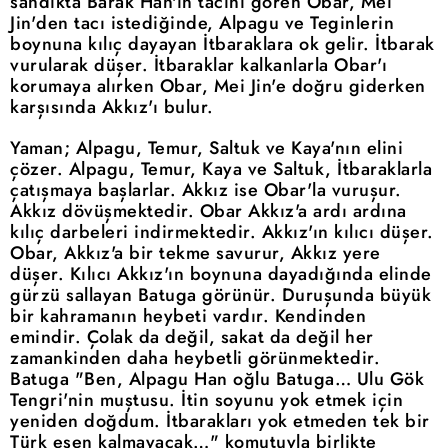
sandıkta Barak Han'ın tacını gören Obar, Mei
Jin'den tacı istediğinde, Alpagu ve Teginlerin
boynuna kılıç dayayan İtbaraklara ok gelir. İtbarak
vurularak düşer. İtbaraklar kalkanlarla Obar'ı
korumaya alırken Obar, Mei Jin'e doğru giderken
karşısında Akkız'ı bulur.
Yaman; Alpagu, Temur, Saltuk ve Kaya'nın elini
çözer. Alpagu, Temur, Kaya ve Saltuk, İtbaraklarla
çatışmaya başlarlar. Akkız ise Obar'la vuruşur.
Akkız dövüşmektedir. Obar Akkız'a ardı ardına
kılıç darbeleri indirmektedir. Akkız'ın kılıcı düşer.
Obar, Akkız'a bir tekme savurur, Akkız yere
düşer. Kılıcı Akkız'ın boynuna dayadığında elinde
gürzü sallayan Batuga görünür. Duruşunda büyük
bir kahramanın heybeti vardır. Kendinden
emindir. Çolak da değil, sakat da değil her
zamankinden daha heybetli görünmektedir.
Batuga "Ben, Alpagu Han oğlu Batuga… Ulu Gök
Tengri'nin muştusu. İtin soyunu yok etmek için
yeniden doğdum. İtbarakları yok etmeden tek bir
Türk esen kalmayacak…" komutuyla birlikte