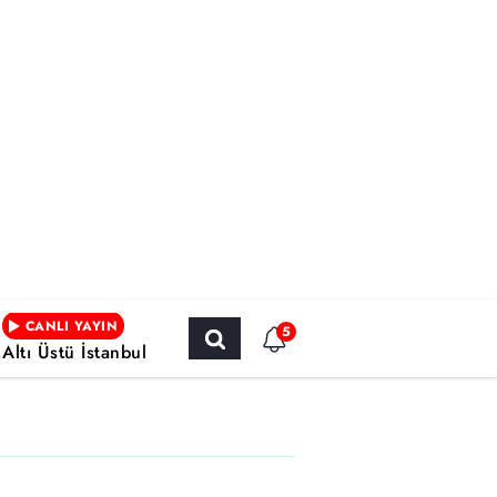
CANLI YAYIN
5
Altı Üstü İstanbul