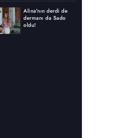
Alina'nın derdi de
dermanı da Sado
oldu!