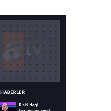
 HABERLER
Riski değil
kazanmayı seçti!