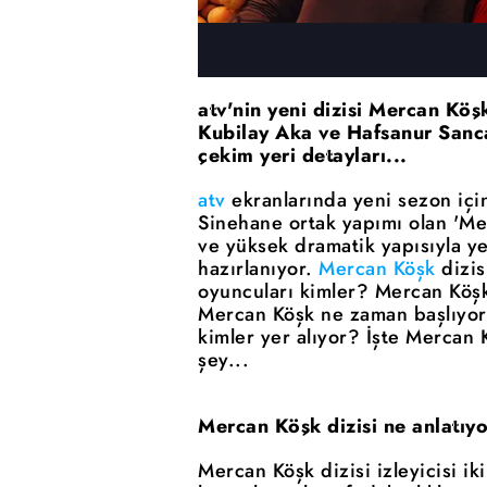
atv'nin yeni dizisi Mercan Köş
Kubilay Aka ve Hafsanur Sanca
çekim yeri detayları...
atv
ekranlarında yeni sezon için
Sinehane ortak yapımı olan 'Merc
ve yüksek dramatik yapısıyla y
hazırlanıyor.
Mercan Köşk
dizis
oyuncuları kimler? Mercan Köşk 
Mercan Köşk ne zaman başlıyor
kimler yer alıyor? İşte Mercan 
şey...
Mercan Köşk dizisi ne anlatıy
Mercan Köşk dizisi izleyicisi i