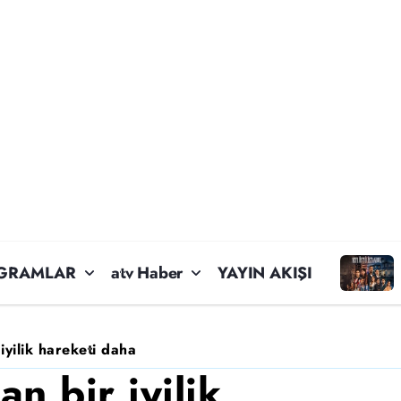
GRAMLAR
atv Haber
YAYIN AKIŞI
iyilik hareketi daha
n bir iyilik