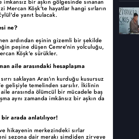
ve imkansız bir aşkın gölgesinde sınanan
izi Mercan Köşk'te hayatlar hangi sırların
ylül'de yanıt bulacak.
si ne?
men ardından eşinin gizemli bir şekilde
çeğin peşine düşen Cemre'nin yolculuğu,
ercan Köşk'e sürükler.
üşman aile arasındaki hesaplaşma
 sırrı saklayan Aras'ın kurduğu kusursuz
gelişiyle temelinden sarsılır. İkilinin
n aile arasında ölümcül bir mücadele baş
laşma aynı zamanda imkânsız bir aşkın da
 bir arada anlatılıyor!
ve hikayenin merkezindeki sırlar
eni sezona dair merakı şimdiden zirveye