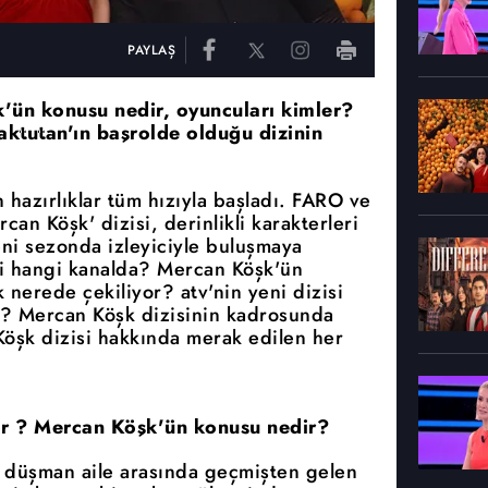
PAYLAŞ
k'ün konusu nedir, oyuncuları kimler?
ktutan'ın başrolde olduğu dizinin
 hazırlıklar tüm hızıyla başladı. FARO ve
an Köşk' dizisi, derinlikli karakterleri
eni sezonda izleyiciyle buluşmaya
i hangi kanalda? Mercan Köşk'ün
nerede çekiliyor? atv'nin yeni dizisi
? Mercan Köşk dizisinin kadrosunda
Köşk dizisi hakkında merak edilen her
or ? Mercan Köşk'ün konusu nedir?
ki düşman aile arasında geçmişten gelen