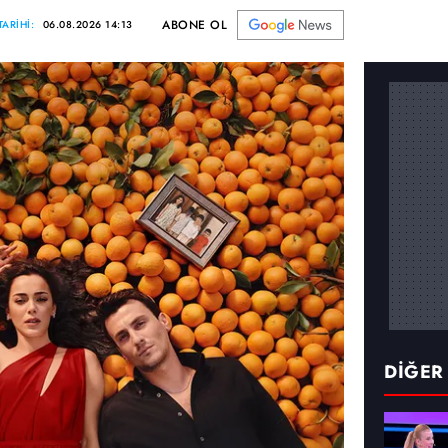
ABONE OL
ARİHİ:
06.08.2026 14:13
DİĞER