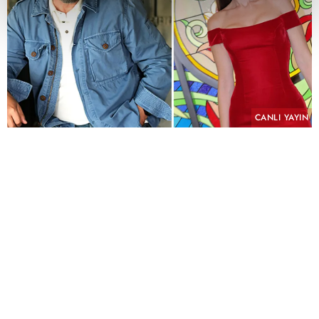
CANLI YAYIN
PAYLAŞ
Geçmişin yükü, kefaretin bedeli ve imkânsız bir
aşk aynı hikâyede buluşuyor.
KYN Yapım imzasını taşıyan ve yeni sezonda atv
ekranlarında izleyiciyle buluşmaya hazırlanan
"Hamal" için uzun süren ön hazırlık çalışmalarında
sona yaklaşıldı. Yeni sezonun en çok merak edilen
yapımlarından biri olmaya aday dizinin
çekimlerinin Eylül ayında başlaması planlanıyor.