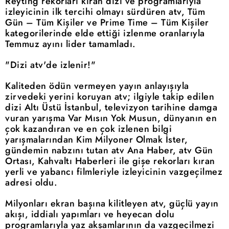
Reyting rekorları kıran dizi ve programlarıyla
izleyicinin ilk tercihi olmayı sürdüren atv, Tüm
Gün – Tüm Kişiler ve Prime Time – Tüm Kişiler
kategorilerinde elde ettiği izlenme oranlarıyla
Temmuz ayını lider tamamladı.
"Dizi atv'de izlenir!"
Kaliteden ödün vermeyen yayın anlayışıyla
zirvedeki yerini koruyan atv; ilgiyle takip edilen
dizi Altı Üstü İstanbul, televizyon tarihine damga
vuran yarışma Var Mısın Yok Musun, dünyanın en
çok kazandıran ve en çok izlenen bilgi
yarışmalarından Kim Milyoner Olmak İster,
gündemin nabzını tutan atv Ana Haber, atv Gün
Ortası, Kahvaltı Haberleri ile gişe rekorları kıran
yerli ve yabancı filmleriyle izleyicinin vazgeçilmez
adresi oldu.
Milyonları ekran başına kilitleyen atv, güçlü yayın
akışı, iddialı yapımları ve heyecan dolu
programlarıyla yaz akşamlarının da vazgeçilmezi