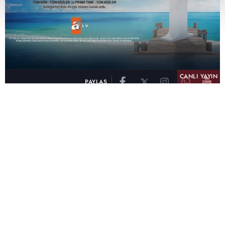
CANLI YAYIN
PAYLAŞ
atv, Türkiye'nin en çok izlenen televizyon kanalı
olma unvanını son 10 yıldır elinde tutmaya
devam ediyor. Fifty5 Blue Temmuz 2026
verilerine göre atv, Tüm Gün – Tüm Kişiler ve
Prime Time – Tüm Kişiler kategorilerinde ayı
birinci sırada tamamlayarak zirvedeki yerini
korudu.
32 yıldır televizyon dünyasına kazandırdığı
unutulmaz yapımlar, reyting rekorları kıran
dizileri, ilgiyle takip edilen programları ve