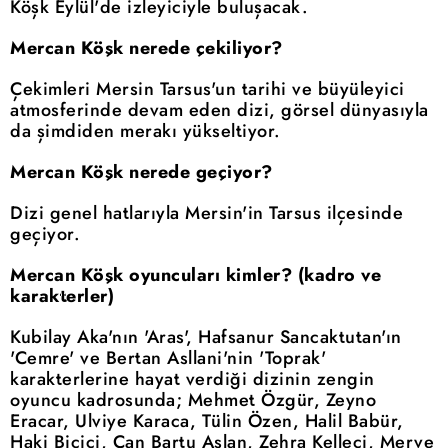
Köşk Eylül'de izleyiciyle buluşacak.
Mercan Köşk nerede çekiliyor?
Çekimleri Mersin Tarsus'un tarihi ve büyüleyici
atmosferinde devam eden dizi, görsel dünyasıyla
da şimdiden merakı yükseltiyor.
Mercan Köşk nerede geçiyor?
Dizi genel hatlarıyla Mersin'in Tarsus ilçesinde
geçiyor.
Mercan Köşk oyuncuları kimler? (kadro ve
karakterler)
Kubilay Aka'nın 'Aras', Hafsanur Sancaktutan'ın
'Cemre' ve Bertan Asllani'nin 'Toprak'
karakterlerine hayat verdiği dizinin zengin
oyuncu kadrosunda; Mehmet Özgür, Zeyno
Eracar, Ulviye Karaca, Tülin Özen, Halil Babür,
Haki Biçici, Can Bartu Aslan, Zehra Kelleci, Merve