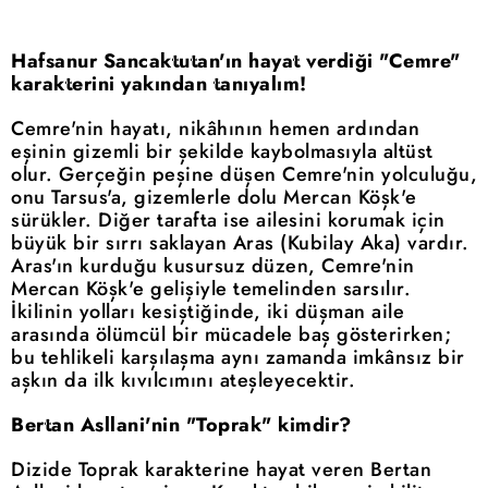
Hafsanur Sancaktutan'ın hayat verdiği "Cemre"
karakterini yakından tanıyalım!
Cemre'nin hayatı, nikâhının hemen ardından
eşinin gizemli bir şekilde kaybolmasıyla altüst
olur. Gerçeğin peşine düşen Cemre'nin yolculuğu,
onu Tarsus'a, gizemlerle dolu Mercan Köşk'e
sürükler. Diğer tarafta ise ailesini korumak için
büyük bir sırrı saklayan Aras (Kubilay Aka) vardır.
Aras'ın kurduğu kusursuz düzen, Cemre'nin
Mercan Köşk'e gelişiyle temelinden sarsılır.
İkilinin yolları kesiştiğinde, iki düşman aile
arasında ölümcül bir mücadele baş gösterirken;
bu tehlikeli karşılaşma aynı zamanda imkânsız bir
aşkın da ilk kıvılcımını ateşleyecektir.
Bertan Asllani'nin "Toprak" kimdir?
Dizide Toprak karakterine hayat veren Bertan