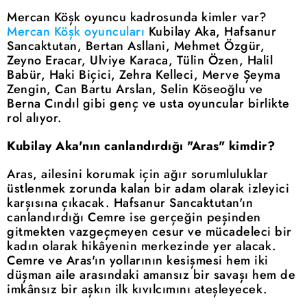
Mercan Köşk oyuncu kadrosunda kimler var?
Mercan Köşk oyuncuları
Kubilay Aka, Hafsanur
Sancaktutan, Bertan Asllani, Mehmet Özgür,
Zeyno Eracar, Ulviye Karaca, Tülin Özen, Halil
Babür, Haki Biçici, Zehra Kelleci, Merve Şeyma
Zengin, Can Bartu Arslan, Selin Köseoğlu ve
Berna Cındıl gibi genç ve usta oyuncular birlikte
rol alıyor.
Kubilay Aka'nın canlandırdığı "Aras" kimdir?
Aras, ailesini korumak için ağır sorumluluklar
üstlenmek zorunda kalan bir adam olarak izleyici
karşısına çıkacak. Hafsanur Sancaktutan'ın
canlandırdığı Cemre ise gerçeğin peşinden
gitmekten vazgeçmeyen cesur ve mücadeleci bir
kadın olarak hikâyenin merkezinde yer alacak.
Cemre ve Aras'ın yollarının kesişmesi hem iki
düşman aile arasındaki amansız bir savaşı hem de
imkânsız bir aşkın ilk kıvılcımını ateşleyecek.