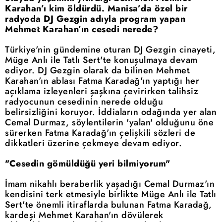
Karahan’ı kim öldürdü. Manisa’da özel bir
radyoda DJ Gezgin adıyla program yapan
Mehmet Karahan’ın cesedi nerede?
Türkiye'nin gündemine oturan DJ Gezgin cinayeti,
Müge Anlı ile Tatlı Sert'te konuşulmaya devam
ediyor. DJ Gezgin olarak da bilinen Mehmet
Karahan'ın ablası Fatma Karadağ'ın yaptığı her
açıklama izleyenleri şaşkına çevirirken talihsiz
radyocunun cesedinin nerede olduğu
belirsizliğini koruyor. İddiaların odağında yer alan
Cemal Durmaz, söylentilerin 'yalan' olduğunu öne
sürerken Fatma Karadağ'ın çelişkili sözleri de
dikkatleri üzerine çekmeye devam ediyor.
"Cesedin gömüldüğü yeri bilmiyorum"
İmam nikahlı beraberlik yaşadığı Cemal Durmaz'ın
kendisini terk etmesiyle birlikte Müge Anlı ile Tatlı
Sert'te önemli itiraflarda bulunan Fatma Karadağ,
kardeşi Mehmet Karahan'ın dövülerek