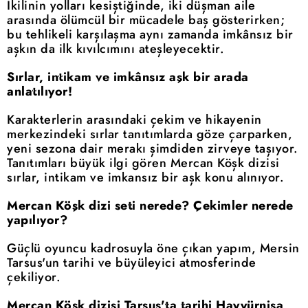
İkilinin yolları kesiştiğinde, iki düşman aile
arasında ölümcül bir mücadele baş gösterirken;
bu tehlikeli karşılaşma aynı zamanda imkânsız bir
aşkın da ilk kıvılcımını ateşleyecektir.
Sırlar, intikam ve imkânsız aşk bir arada
anlatılıyor!
Karakterlerin arasındaki çekim ve hikayenin
merkezindeki sırlar tanıtımlarda göze çarparken,
yeni sezona dair merakı şimdiden zirveye taşıyor.
Tanıtımları büyük ilgi gören Mercan Köşk dizisi
sırlar, intikam ve imkansız bir aşk konu alınıyor.
Mercan Köşk dizi seti nerede? Çekimler nerede
yapılıyor?
Güçlü oyuncu kadrosuyla öne çıkan yapım, Mersin
Tarsus'un tarihi ve büyüleyici atmosferinde
çekiliyor.
Mercan Köşk dizisi Tarsus'ta tarihi Hayyürnisa