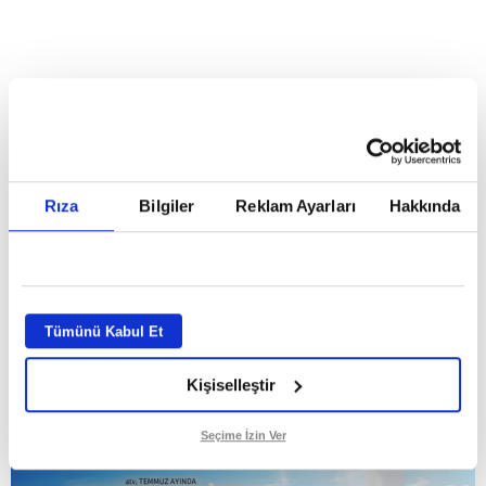
Reddet
HABERLER
Temmuz ayının lideri atv
Temmuz ayının lideri atv
Rıza
Bilgiler
Reklam Ayarları
Hakkında
GİRİŞ TARİHİ:
01.08.2026 10:40
GÜNCELLEME TARİHİ:
02.08.2026 09:59
ABONE OL
Tümünü Kabul Et
Kişiselleştir
Seçime İzin Ver