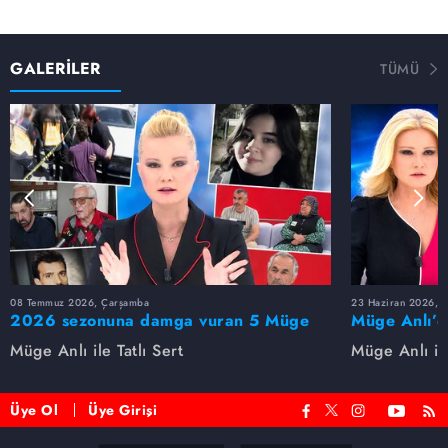
GALERİLER
TÜMÜ
08 Temmuz 2026, Çarşamba
23 Haziran 2026, S
2026 sezonuna damga vuran 5 Müge
Müge Anlı’d
Anlı dosyası...
dosyaları ve
Müge Anlı ile Tatlı Sert
Müge Anlı ile
etti!
Üye Ol
Üye Girişi