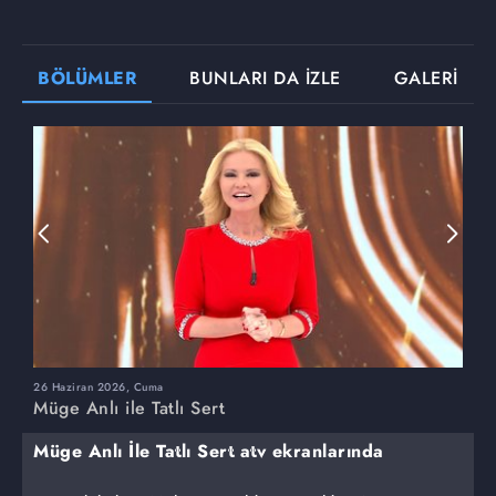
BÖLÜMLER
BUNLARI DA İZLE
GALERİ
26 Haziran 2026, Cuma
2
Müge Anlı ile Tatlı Sert
M
Müge Anlı İle Tatlı Sert atv ekranlarında