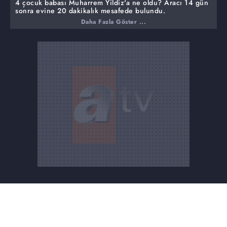
4 çocuk babası Muharrem Yildiz'a ne oldu? Aracı 14 gün
sonra evine 20 dakikalık mesafede bulundu.
Daha Fazla Göster ...
47 yaşındaki Muharrem Yildiz, 25 Nisan Cumartesi günü
kendisine ait 34 GMR 408 plakalı beyaz aracı ile İstanbul
Şişli'den kayıplara karıştı. 10 gündür haber alamayan
abisi Bahaddin Yildiz stüdyoya geldi. Kaybından 14 gün
sonra Muharrem Yildiz'in aracı bulundu.
Yayını ihbar kabul eden emniyet güçleri konuya müdahil
oldu. Polis ekipleri aracın bulunduğu noktada.
Yayını ihbar kabul eden Beylikdüzü İlçe Emniyet
Müdürlüğüne bağlı ekipler aracın olduğu bölgeye
geldiler. Trafik şubede yolda olduğu söylendi. Gerekli
incelemeler yapılmak üzere araç o bölgeden alındı.
Evdeki altınları alıp firari sevgilisi ile kaçtı. Genç kız,
ailesinin karşısında...
Ailesinin 3 Milyon liralık altınları ile beraber evi terk
eden 18 yaşındaki Fatmanur Şahin bulundu. Canlı yayına
gelen genç kız, ailesinin kendisini zorla başka biriyle
evlendirmeye çalıştığını iddia etti.
5 yaşındaki Amine Hürü Can, bu sabah Isparta
Binbirevler mahallesinden kayboldu.