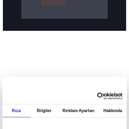
Reddet
HABERLER
Temmuz ayının lideri atv
Temmuz ayının lideri atv
Rıza
Bilgiler
Reklam Ayarları
Hakkında
GİRİŞ TARİHİ:
01.08.2026 10:40
GÜNCELLEME TARİHİ:
02.08.2026 09:59