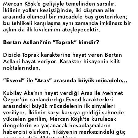
Mercan Köşk'e gelişiyle temelinden sarsılır.
İkilinin yolları kesiştiğinde, iki düşman aile
arasında ölümcül bir mücadele baş gösterirken;
bu tehlikeli karşılaşma aynı zamanda imkânsız bir
aşkın da ilk kıvılcımını ateşleyecektir.
Bertan Asllani'nin "Toprak" kimdir?
Dizide Toprak karakterine hayat veren Bertan
Asllani hayat veriyor. Karakter hikayenin kilit
noktalarından.
"Esved" ile "Aras" arasında büyük mücadele...
Kubilay Aka'nın hayat verdiği Aras ile Mehmet
Özgür'ün canlandırdığı Esved karakterleri
arasındaki büyük mücadelenin ilk sinyalleri
veriliyor. İkilinin karşı karşıya geldiği sahnede
yükselen gerilim, Mercan Köşk'te kurulacak
dengelerin ve yaşanacak hesaplaşmaların
habercisi olurken, hikâyenin merkezindeki güç