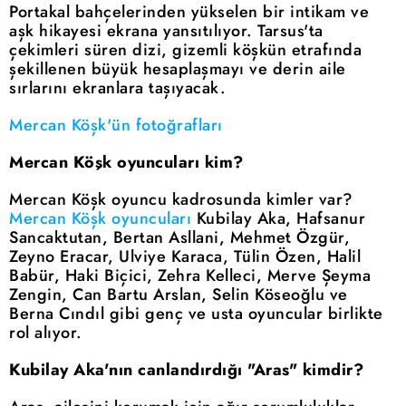
Portakal bahçelerinden yükselen bir intikam ve
aşk hikayesi ekrana yansıtılıyor. Tarsus'ta
çekimleri süren dizi, gizemli köşkün etrafında
şekillenen büyük hesaplaşmayı ve derin aile
sırlarını ekranlara taşıyacak.
Mercan Köşk'ün fotoğrafları
Mercan Köşk oyuncuları kim?
Mercan Köşk oyuncu kadrosunda kimler var?
Mercan Köşk oyuncuları
Kubilay Aka, Hafsanur
Sancaktutan, Bertan Asllani, Mehmet Özgür,
Zeyno Eracar, Ulviye Karaca, Tülin Özen, Halil
Babür, Haki Biçici, Zehra Kelleci, Merve Şeyma
Zengin, Can Bartu Arslan, Selin Köseoğlu ve
Berna Cındıl gibi genç ve usta oyuncular birlikte
rol alıyor.
Kubilay Aka'nın canlandırdığı "Aras" kimdir?