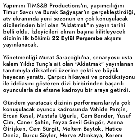
Yapımını TIMS&B Productions'ın, yapımcılığını
Timur Savcı ve Burak Sağyaşar'ın gerçekleştirdiği,
atv ekranında yeni sezonun en çok konuşulacak
dizilerinden biri olan "Aldatmak"ın yayın tarihi
belli oldu. İzleyicileri ekran başına kilitleyecek
dizinin ilk bölümü
22 Eylül Perşembe
akşamı
yayınlanacak.
Yönetmenliği Murat Saraçoğlu'na, senaryosu usta
kalem Yıldız Tunç'a ait olan "Aldatmak" yayınlanan
tanıtımıyla dikkatleri üzerine çekti ve büyük
heyecan yarattı. Çarpıcı hikayesi ve prodüksiyonu
ile iddiasını gösteren dizi birbirinden başarılı
oyuncularla da efsane kadroyu bir araya getirdi.
Gündem yaratacak dizinin performanslarıyla çok
konuşulacak oyuncu kadrosunda Vahide Perçin,
Ercan Kesal, Mustafa Uğurlu, Cem Bender, Yusuf
Çim, Caner Şahin, Feyza Sevil Güngör, Asena
Girişken, Cem Sürgit, Meltem Baytok, Hatice
Deniz, Burcu Söyler, Merve Altınkaya, Kerem