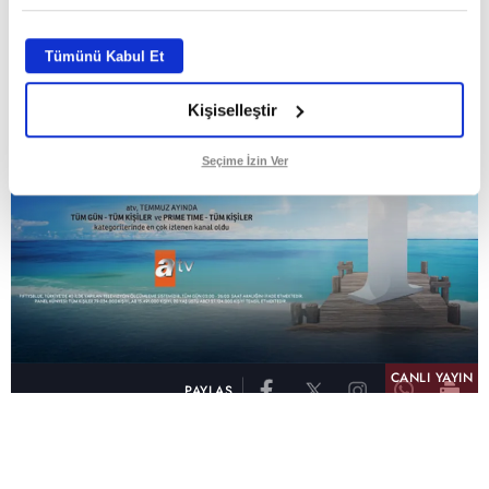
ABONE OL
Tümünü Kabul Et
Kişiselleştir
Seçime İzin Ver
CANLI YAYIN
PAYLAŞ
atv, Türkiye'nin en çok izlenen televizyon kanalı
olma unvanını son 10 yıldır elinde tutmaya