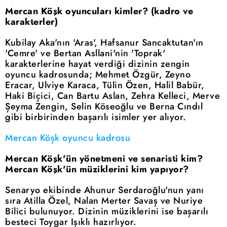
Mercan Köşk oyuncuları kimler? (kadro ve
karakterler)
Kubilay Aka'nın 'Aras', Hafsanur Sancaktutan'ın
'Cemre' ve Bertan Asllani'nin 'Toprak'
karakterlerine hayat verdiği dizinin zengin
oyuncu kadrosunda; Mehmet Özgür, Zeyno
Eracar, Ulviye Karaca, Tülin Özen, Halil Babür,
Haki Biçici, Can Bartu Aslan, Zehra Kelleci, Merve
Şeyma Zengin, Selin Köseoğlu ve Berna Cındıl
gibi birbirinden başarılı isimler yer alıyor.
Mercan Köşk oyuncu kadrosu
Mercan Köşk'ün yönetmeni ve senaristi kim?
Mercan Köşk'ün müziklerini kim yapıyor?
Senaryo ekibinde Ahunur Serdaroğlu'nun yanı
sıra Atilla Özel, Nalan Merter Savaş ve Nuriye
Bilici bulunuyor. Dizinin müziklerini ise başarılı
besteci Toygar Işıklı hazırlıyor.