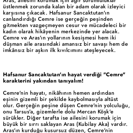
Aras, ailesini korumak için ağır sorumluluklar
üstlenmek zorunda kalan bir adam olarak izleyici
karşısına çıkacak. Hafsanur Sancaktutan'ın
canlandırdığı Cemre ise gerçeğin peşinden
gitmekten vazgeçmeyen cesur ve mücadeleci bir
kadın olarak hikâyenin merkezinde yer alacak.
Cemre ve Aras'ın yollarının kesişmesi hem iki
düşman aile arasındaki amansız bir savaşı hem de
imkânsız bir aşkın ilk kıvılcımını ateşleyecek.
Hafsanur Sancaktutan'ın hayat verdiği "Cemre"
karakterini yakından tanıyalım!
Cemre'nin hayatı, nikâhının hemen ardından
eşinin gizemli bir şekilde kaybolmasıyla altüst
olur. Gerçeğin peşine düşen Cemre'nin yolculuğu,
onu Tarsus'a, gizemlerle dolu Mercan Köşk'e
sürükler. Diğer tarafta ise ailesini korumak için
büyük bir sırrı saklayan Aras (Kubilay Aka) vardır.
Aras'ın kurduğu kusursuz düzen, Cemre'nin