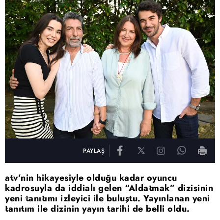
PAYLAŞ
atv’nin hikayesiyle olduğu kadar oyuncu
kadrosuyla da iddialı gelen “Aldatmak” dizisinin
yeni tanıtımı izleyici ile buluştu. Yayınlanan yeni
tanıtım ile dizinin yayın tarihi de belli oldu.