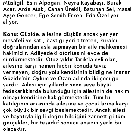
Müsligil, Esin Alpogan, Neyra Kayabaşı, Burak
Acar, Arda Atak, Canan Ürekil, Batuhan Sel, Masal
Ayşe Gencer, Ege Semih Erken, Eda Özel yer
alıyor.
Konu:
Güzide, ailesine düşkün ancak yer yer
mesafeli ve katı, bastığı yeri titreten, kuralcı,
doğrularından asla sapmayan bir aile mahkemesi
hakimidir. Adliyedeki otoritesini evde de
sürdürmektedir. Otuz yıldır Tarık'la evli olan,
ailesine karşı hemen hiçbir konuda taviz
vermeyen, doğru yolu kendisinin bildiğine inanan
Güzide'nin Oylum ve Ozan adında iki çocuğu
vardır. Ailesi için yıllardır seve seve büyük
fedakarlıklarda bulunduğu için ailesinin de hakimi
olmayı kendisine hak görmektedir. Tüm bu
katılığının arkasında ailesine ve çocuklarına karşı
çok büyük bir sevgi beslemektedir. Ancak ailesi
ve hayatıyla ilgili doğru bildiğini zannettiği tüm
gerçekler, bir tesadüf sonucu ansızın yerle bir
olacaktır.