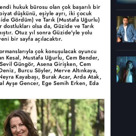
endi hukuk bürosu olan çok başarılı bir
biyat düşkünü, eşiyle ayrı, iki çocuk
hide Gördüm) ve Tarık (Mustafa Uğurlu)
r dostlukları olsa da, Güzide ve Tarık
ıştır. Otuz yıl sonra Güzide'yle yolu
ni bir sayfa açılacaktır.
ormanslarıyla çok konuşulacak oyuncu
an Kesal, Mustafa Uğurlu, Cem Bender,
 Sevil Güngör, Asena Girişken, Cem
Deniz, Burcu Söyler, Merve Altınkaya,
Neyra Kayabaşı, Burak Acar, Arda Atak,
sal Ayşe Gencer, Ege Semih Erken, Eda