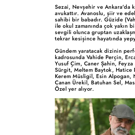
Sezai, Nevşehir ve Ankara'da k
avukattır. Avanoslu, şiir ve ede
sahibi bir babadır. Güzide (Va
ile okul zamanında çok yakın bi
sevgili olunca gruptan uzaklaşm
tekrar kesişince hayatında yepye
Gündem yaratacak dizinin perf
kadrosunda Vahide Perçin, Erc
Yusuf Çim, Caner Şahin, Feyza
Sürgit, Meltem Baytok, Hatice 
Kerem Müsligil, Esin Alpogan, 
Canan Ürekil, Batuhan Sel, Ma
Özel yer alıyor.