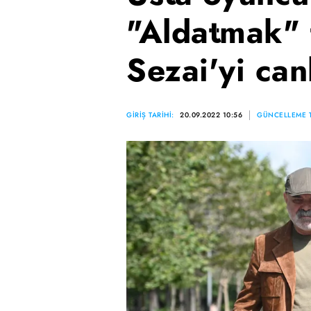
"Aldatmak" 
Sezai'yi can
GİRİŞ TARİHİ:
20.09.2022 10:56
GÜNCELLEME T