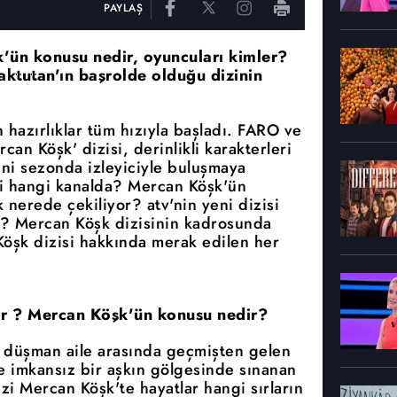
PAYLAŞ
k'ün konusu nedir, oyuncuları kimler?
ktutan'ın başrolde olduğu dizinin
 hazırlıklar tüm hızıyla başladı. FARO ve
an Köşk' dizisi, derinlikli karakterleri
eni sezonda izleyiciyle buluşmaya
i hangi kanalda? Mercan Köşk'ün
nerede çekiliyor? atv'nin yeni dizisi
? Mercan Köşk dizisinin kadrosunda
Köşk dizisi hakkında merak edilen her
or ? Mercan Köşk'ün konusu nedir?
ki düşman aile arasında geçmişten gelen
ve imkansız bir aşkın gölgesinde sınanan
izi Mercan Köşk'te hayatlar hangi sırların