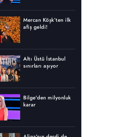
Mercan Köşk’ten ilk
afiş geldi!
Altı Üstü İstanbul
sınırları aşıyor
Bilge'den milyonluk
karar
Alina'nın derdi de