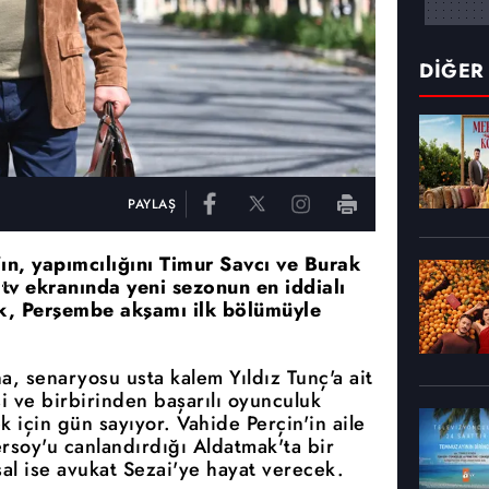
DİĞER
PAYLAŞ
n, yapımcılığını Timur Savcı ve Burak
atv ekranında yeni sezonun en iddialı
ak, Perşembe akşamı ilk bölümüyle
, senaryosu usta kalem Yıldız Tunç'a ait
i ve birbirinden başarılı oyunculuk
 için gün sayıyor. Vahide Perçin'in aile
soy'u canlandırdığı Aldatmak'ta bir
l ise avukat Sezai'ye hayat verecek.