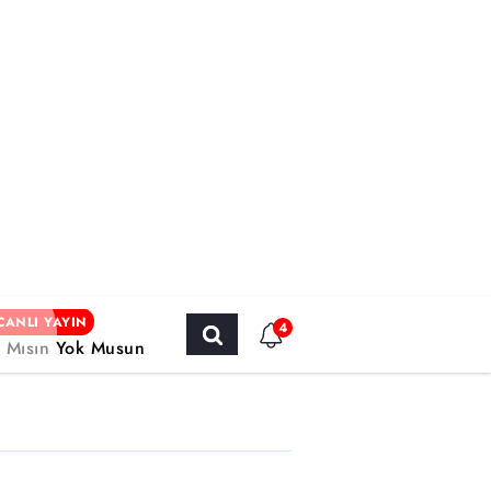
CANLI YAYIN
4
r Mısın Yok Musun