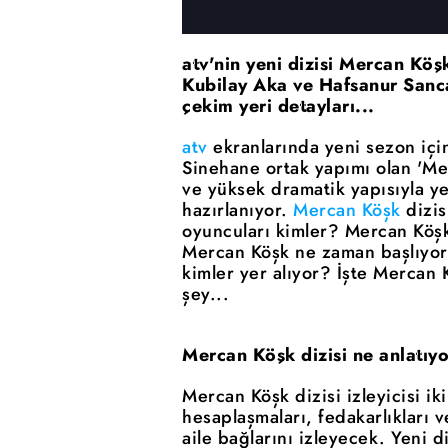
atv'nin yeni dizisi Mercan Köş
Kubilay Aka ve Hafsanur Sanca
çekim yeri detayları...
atv
ekranlarında yeni sezon için
Sinehane ortak yapımı olan 'Merc
ve yüksek dramatik yapısıyla y
hazırlanıyor.
Mercan Köşk
dizis
oyuncuları kimler? Mercan Köşk 
Mercan Köşk ne zaman başlıyor
kimler yer alıyor? İşte Mercan 
şey...
Mercan Köşk dizisi ne anlatıy
Mercan Köşk dizisi izleyicisi i
hesaplaşmaları, fedakarlıkları 
aile bağlarını izleyecek. Yeni d