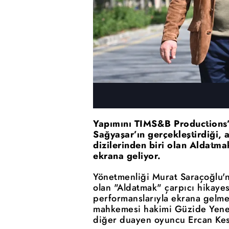
Yapımını TIMS&B Productions’ı
Sağyaşar’ın gerçekleştirdiği, 
dizilerinden biri olan Aldatm
ekrana geliyor.
Yönetmenliği Murat Saraçoğlu'na
olan "Aldatmak" çarpıcı hikayes
performanslarıyla ekrana gelmek
mahkemesi hakimi Güzide Yener
diğer duayen oyuncu Ercan Kesa