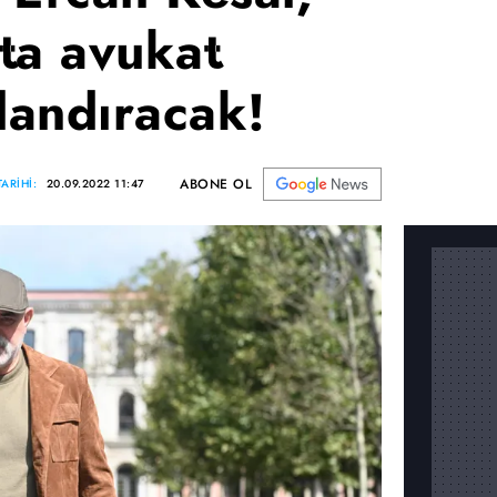
ta avukat
landıracak!
ABONE OL
ARİHİ:
20.09.2022 11:47