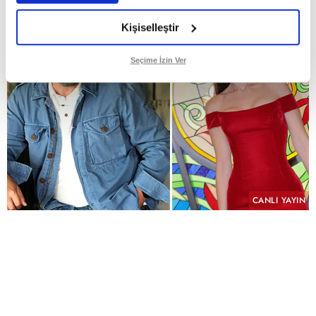
Kişiselleştir
Seçime İzin Ver
CANLI YAYIN
PAYLAŞ
Geçmişin yükü, kefaretin bedeli ve imkânsız bir
aşk aynı hikâyede buluşuyor.
KYN Yapım imzasını taşıyan ve yeni sezonda atv