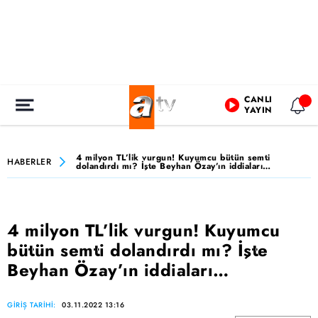
CANLI
YAYIN
4 milyon TL’lik vurgun! Kuyumcu bütün semti
HABERLER
dolandırdı mı? İşte Beyhan Özay’ın iddiaları…
4 milyon TL’lik vurgun! Kuyumcu
bütün semti dolandırdı mı? İşte
Beyhan Özay’ın iddiaları…
GİRİŞ TARİHİ:
03.11.2022 13:16