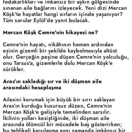
fedakarlıkları ve imkansız bir aşkın gölgesinde
sınanan aile bağlarını izleyecek. Yeni dizi Mercan
Köşk'te hayatlar hangi sırların içinde yaşanıyor?
Tüm sorular Eylül'de yanıt bulacak.
Mercan Köşk Cemre'nin hikayesi ne?
Cemre'nin hayatı, nikâhının hemen ardından
eşinin gizemli bir şekilde kaybolmasıyla altüst
olur. Gerçeğin peşine düşen Cemre'nin yolculuğu,
onu Tarsus'a, gizemlerle dolu Mercan Köşk'e
sürükler.
Aras'ın sakladığı sır ve iki düşman aile
arasındaki hesaplaşma
Ailesini korumak için büyük bir sırrı saklayan
Aras'ın kurduğu kusursuz düzen, Cemre'nin
Mercan Köşk'e gelişiyle temelinden sarsılır.
İkilinin yolları kesiştiğinde, iki düşman aile
arasında ölümcül bir mücadele baş gösterirken;
bu tehlikeli karşılaşma aynı zamanda imkânsız bir