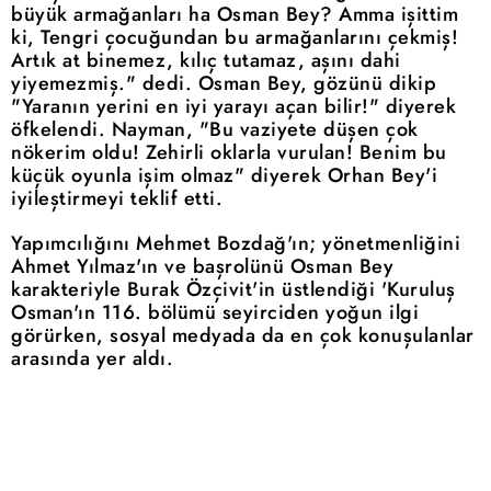
büyük armağanları ha Osman Bey? Amma işittim
ki, Tengri çocuğundan bu armağanlarını çekmiş!
Artık at binemez, kılıç tutamaz, aşını dahi
yiyemezmiş." dedi. Osman Bey, gözünü dikip
"Yaranın yerini en iyi yarayı açan bilir!" diyerek
öfkelendi. Nayman, "Bu vaziyete düşen çok
nökerim oldu! Zehirli oklarla vurulan! Benim bu
küçük oyunla işim olmaz" diyerek Orhan Bey'i
iyileştirmeyi teklif etti.
Yapımcılığını Mehmet Bozdağ'ın; yönetmenliğini
Ahmet Yılmaz'ın ve başrolünü Osman Bey
karakteriyle Burak Özçivit'in üstlendiği 'Kuruluş
Osman'ın 116. bölümü seyirciden yoğun ilgi
görürken, sosyal medyada da en çok konuşulanlar
arasında yer aldı.