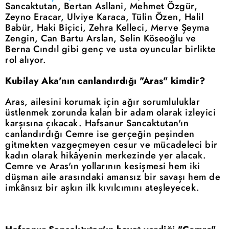
Sancaktutan, Bertan Asllani, Mehmet Özgür,
Zeyno Eracar, Ulviye Karaca, Tülin Özen, Halil
Babür, Haki Biçici, Zehra Kelleci, Merve Şeyma
Zengin, Can Bartu Arslan, Selin Köseoğlu ve
Berna Cındıl gibi genç ve usta oyuncular birlikte
rol alıyor.
Kubilay Aka'nın canlandırdığı "Aras" kimdir?
Aras, ailesini korumak için ağır sorumluluklar
üstlenmek zorunda kalan bir adam olarak izleyici
karşısına çıkacak. Hafsanur Sancaktutan'ın
canlandırdığı Cemre ise gerçeğin peşinden
gitmekten vazgeçmeyen cesur ve mücadeleci bir
kadın olarak hikâyenin merkezinde yer alacak.
Cemre ve Aras'ın yollarının kesişmesi hem iki
düşman aile arasındaki amansız bir savaşı hem de
imkânsız bir aşkın ilk kıvılcımını ateşleyecek.