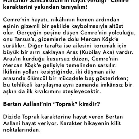
Hafsanur Sancaktutan'ın hayat verdiği "Cemre"
karakterini yakından tanıyalım!
Cemre'nin hayatı, nikâhının hemen ardından
eşinin gizemli bir şekilde kaybolmasıyla altüst
olur. Gerçeğin peşine düşen Cemre'nin yolculuğu,
onu Tarsus'a, gizemlerle dolu Mercan Köşk'e
sürükler. Diğer tarafta ise ailesini korumak için
büyük bir sırrı saklayan Aras (Kubilay Aka) vardır.
Aras'ın kurduğu kusursuz düzen, Cemre'nin
Mercan Köşk'e gelişiyle temelinden sarsılır.
İkilinin yolları kesiştiğinde, iki düşman aile
arasında ölümcül bir mücadele baş gösterirken;
bu tehlikeli karşılaşma aynı zamanda imkânsız bir
aşkın da ilk kıvılcımını ateşleyecektir.
Bertan Asllani'nin "Toprak" kimdir?
Dizide Toprak karakterine hayat veren Bertan
Asllani hayat veriyor. Karakter hikayenin kilit
noktalarından.