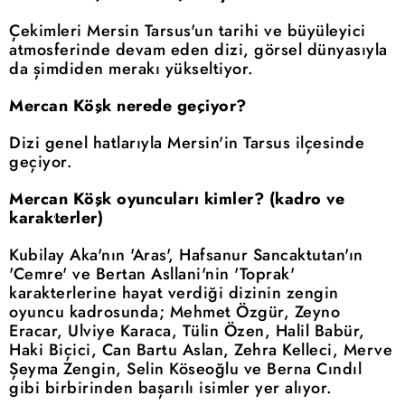
Çekimleri Mersin Tarsus'un tarihi ve büyüleyici
atmosferinde devam eden dizi, görsel dünyasıyla
da şimdiden merakı yükseltiyor.
Mercan Köşk nerede geçiyor?
Dizi genel hatlarıyla Mersin'in Tarsus ilçesinde
geçiyor.
Mercan Köşk oyuncuları kimler? (kadro ve
karakterler)
Kubilay Aka'nın 'Aras', Hafsanur Sancaktutan'ın
'Cemre' ve Bertan Asllani'nin 'Toprak'
karakterlerine hayat verdiği dizinin zengin
oyuncu kadrosunda; Mehmet Özgür, Zeyno
Eracar, Ulviye Karaca, Tülin Özen, Halil Babür,
Haki Biçici, Can Bartu Aslan, Zehra Kelleci, Merve
Şeyma Zengin, Selin Köseoğlu ve Berna Cındıl
gibi birbirinden başarılı isimler yer alıyor.