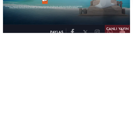
CANLI YAYIN
PAYLAŞ
atv, Türkiye'nin en çok izlenen televizyon kanalı
olma unvanını son 10 yıldır elinde tutmaya
devam ediyor. Fifty5 Blue Temmuz 2026
verilerine göre atv, Tüm Gün – Tüm Kişiler ve
Prime Time – Tüm Kişiler kategorilerinde ayı
birinci sırada tamamlayarak zirvedeki yerini
korudu.
32 yıldır televizyon dünyasına kazandırdığı
unutulmaz yapımlar, reyting rekorları kıran
dizileri, ilgiyle takip edilen programları ve
yayıncılıkta öncü projeleriyle Türk televizyon
tarihine damga vuran atv, başarısını Temmuz
ayında da sürdürdü.