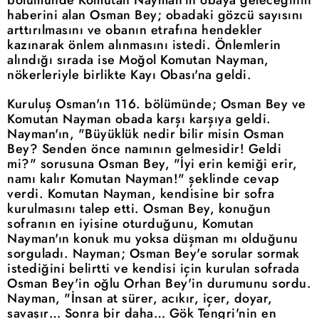
haberini alan Osman Bey; obadaki gözcü sayısını
arttırılmasını ve obanın etrafına hendekler
kazınarak önlem alınmasını istedi. Önlemlerin
alındığı sırada ise Moğol Komutan Nayman,
nökerleriyle birlikte Kayı Obası'na geldi.
Kuruluş Osman'ın 116. bölümünde; Osman Bey ve
Komutan Nayman obada karşı karşıya geldi.
Nayman'ın, "Büyüklük nedir bilir misin Osman
Bey? Senden önce namının gelmesidir! Geldi
mi?" sorusuna Osman Bey, "İyi erin kemiği erir,
namı kalır Komutan Nayman!" şeklinde cevap
verdi. Komutan Nayman, kendisine bir sofra
kurulmasını talep etti. Osman Bey, konuğun
sofranın en iyisine oturduğunu, Komutan
Nayman'ın konuk mu yoksa düşman mı olduğunu
sorguladı. Nayman; Osman Bey'e sorular sormak
istediğini belirtti ve kendisi için kurulan sofrada
Osman Bey'in oğlu Orhan Bey'in durumunu sordu.
Nayman, "İnsan at sürer, acıkır, içer, doyar,
savaşır… Sonra bir daha… Gök Tengri'nin en