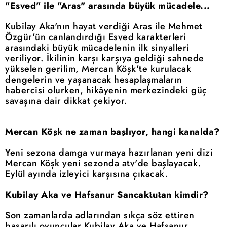
"Esved" ile "Aras" arasında büyük mücadele...
Kubilay Aka'nın hayat verdiği Aras ile Mehmet
Özgür'ün canlandırdığı Esved karakterleri
arasındaki büyük mücadelenin ilk sinyalleri
veriliyor. İkilinin karşı karşıya geldiği sahnede
yükselen gerilim, Mercan Köşk'te kurulacak
dengelerin ve yaşanacak hesaplaşmaların
habercisi olurken, hikâyenin merkezindeki güç
savaşına dair dikkat çekiyor.
Mercan Köşk ne zaman başlıyor, hangi kanalda?
Yeni sezona damga vurmaya hazırlanan yeni dizi
Mercan Köşk yeni sezonda atv'de başlayacak.
Eylül ayında izleyici karşısına çıkacak.
Kubilay Aka ve Hafsanur Sancaktutan kimdir?
Son zamanlarda adlarından sıkça söz ettiren
başarılı oyuncular Kubilay Aka ve Hafsanur