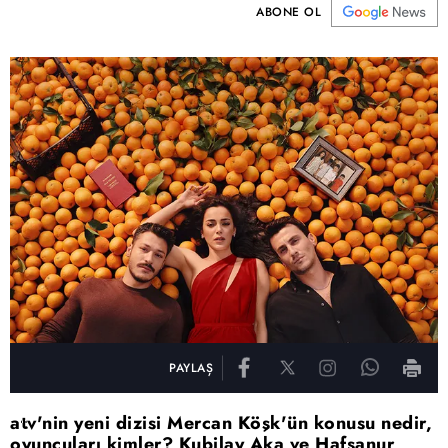
ABONE OL
PAYLAŞ
atv'nin yeni dizisi Mercan Köşk'ün konusu nedir,
oyuncuları kimler? Kubilay Aka ve Hafsanur