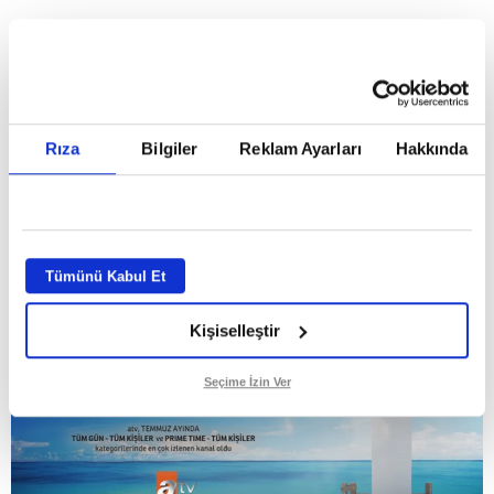
HABERLER
Temmuz ayının lideri atv
Temmuz ayının lideri atv
Rıza
Bilgiler
Reklam Ayarları
Hakkında
GİRİŞ TARİHİ:
01.08.2026 10:40
GÜNCELLEME TARİHİ:
02.08.2026 09:59
ABONE OL
Tümünü Kabul Et
Kişiselleştir
Seçime İzin Ver