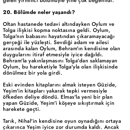
gelen yirminci bölümüyle yine çok beğenildi.
20. Bölümde neler yaşandı?
Oltan hastanede tedavi altındayken Oylum ve
Tolga ilişkisi kopma noktasına geldi. Oylum,
Tolga'nın babasını hayatından çıkaramayacağı
gerçeği ile yüzleşti. Sevdiği adam ve ailesi
arasında kalan Oylum, Behram'ın kendisine olan
duygularını itiraf etmesiyle iyice dağıldı.
Behram'la yakınlaşmasını Tolga'dan saklamayan
Oylum, bu hareketiyle Tolga'yla olan ilişkisinde
dönülmez bir yola girdi.
Eski evinden kitaplarını almak isteyen Güzide,
Yeşim'in kitapları yakarak tepki vermesiyle
öfkeden deliye döndü. Elmas'la yeni bir plan
yapan Güzide, Yeşim'i köşeye sıkıştırmak için
harekete geçti.
Tarık, Nihal'in kendisine oyun oynadığını ortaya
çıkarınca Yeşim iyice zor durumda kaldı. Ancak