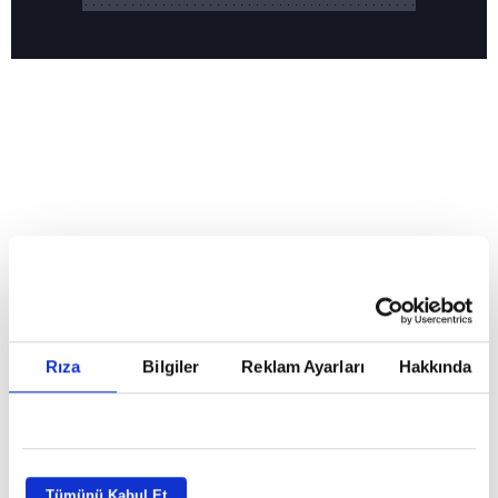
Reddet
Aşkları intikam ateşini yaktı! Tüm kategorilerde birinci
HABERLER
oldu!
Aşkları intikam ateşini yaktı! Tüm
Rıza
Bilgiler
Reklam Ayarları
Hakkında
kategorilerde birinci oldu!
GİRİŞ TARİHİ:
04.08.2026 10:37
ABONE OL
Tümünü Kabul Et