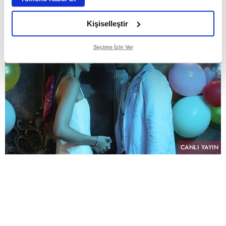
Kişiselleştir
Seçime İzin Ver
CANLI YAYIN
PAYLAŞ
atv’nin NTC Medya imzalı sevilen dizisi “Altı
Üstü İstanbul”, sekizinci bölümüyle pazartesi
akşamına damga vurdu. Her hafta yükselen