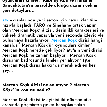
oyuncuları kimler? Kubilay Aka ve Hafsanur
Sancaktutan'ın başrolde olduğu dizinin çekim
yeri detayları...
atv
ekranlarında yeni sezon için hazırlıklar tüm
hızıyla başladı. FARO ve Sinehane ortak yapımı
olan 'Mercan Köşk' dizisi, derinlikli karakterleri ve
yüksek dramatik yapısıyla yeni sezonda izleyiciyle
buluşmaya hazırlanıyor.
Mercan Köşk
dizisi hangi
kanalda? Mercan Köşk'ün oyuncuları kimler?
Mercan Köşk nerede çekiliyor? atv'nin yeni dizisi
Mercan Köşk ne zaman başlıyor? Mercan Köşk
dizisinin kadrosunda kimler yer alıyor? İşte
Mercan Köşk dizisi hakkında merak edilen her
şey...
Mercan Köşk dizisi ne anlatıyor ? Mercan
Köşk'ün konusu nedir?
Mercan Köşk dizisi izleyicisi iki düşman aile
arasında geçmişten gelen hesaplaşmaları,