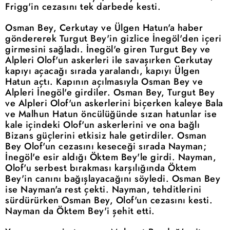
Frigg'in cezasını tek darbede kesti.
Osman Bey, Cerkutay ve Ülgen Hatun'a haber
göndererek Turgut Bey'in gizlice İnegöl'den içeri
girmesini sağladı. İnegöl'e giren Turgut Bey ve
Alpleri Olof'un askerleri ile savaşırken Cerkutay
kapıyı açacağı sırada yaralandı, kapıyı Ülgen
Hatun açtı. Kapının açılmasıyla Osman Bey ve
Alpleri İnegöl'e girdiler. Osman Bey, Turgut Bey
ve Alpleri Olof'un askerlerini biçerken kaleye Bala
ve Malhun Hatun öncülüğünde sızan hatunlar ise
kale içindeki Olof'un askerlerini ve ona bağlı
Bizans güçlerini etkisiz hale getirdiler. Osman
Bey Olof'un cezasını keseceği sırada Nayman;
İnegöl'e esir aldığı Öktem Bey'le girdi. Nayman,
Olof'u serbest bırakması karşılığında Öktem
Bey'in canını bağışlayacağını söyledi. Osman Bey
ise Nayman'a rest çekti. Nayman, tehditlerini
sürdürürken Osman Bey, Olof'un cezasını kesti.
Nayman da Öktem Bey'i şehit etti.