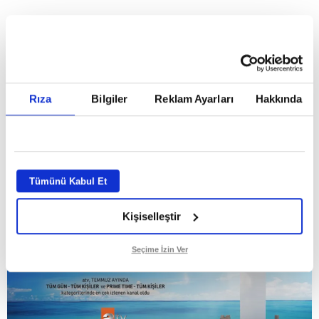
HABERLER
Temmuz ayının lideri atv
Temmuz ayının lideri atv
Rıza
Bilgiler
Reklam Ayarları
Hakkında
GİRİŞ TARİHİ:
01.08.2026 10:40
GÜNCELLEME TARİHİ:
02.08.2026 09:59
ABONE OL
Tümünü Kabul Et
Kişiselleştir
Seçime İzin Ver