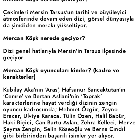
Çekimleri Mersin Tarsus'un tarihi ve büyüleyici
atmosferinde devam eden dizi, görsel dünyasıyla
da şimdiden merakı yükseltiyor.
Mercan Köşk nerede geçiyor?
Dizi genel hatlarıyla Mersin'in Tarsus ilçesinde
geçiyor.
Mercan Köşk oyuncuları kimler? (kadro ve
karakterler)
Kubilay Aka'nın 'Aras', Hafsanur Sancaktutan'ın
'Cemre' ve Bertan Asllani'nin 'Toprak'
karakterlerine hayat verdiği dizinin zengin
oyuncu kadrosunda; Mehmet Özgür, Zeyno
Eracar, Ulviye Karaca, Tülin Özen, Halil Babür,
Haki Biçici, Can Bartu Aslan, Zehra Kelleci, Merve
Şeyma Zengin, Selin Köseoğlu ve Berna Cındıl
gibi birbirinden başarılı isimler yer alıyor.