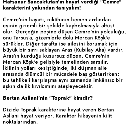
Hafsanur Sancaktutan'ın hayat verdiği "Cemre"
karakterini yakından tanıyalım!
Cemre'nin hayatı, nikâhının hemen ardından
eşinin gizemli bir şekilde kaybolmasıyla altüst
olur. Gerçeğin peşine düşen Cemre'nin yolculuğu,
onu Tarsus'a, gizemlerle dolu Mercan Köşk'e
sürükler. Diğer tarafta ise ailesini korumak için
büyük bir sırrı saklayan Aras (Kubilay Aka) vardır.
Aras'ın kurduğu kusursuz düzen, Cemre'nin
Mercan Köşk'e gelişiyle temelinden sarsılır.
İkilinin yolları kesiştiğinde, iki düşman aile
arasında ölümcül bir mücadele baş gösterirken;
bu tehlikeli karşılaşma aynı zamanda imkânsız bir
aşkın da ilk kıvılcımını ateşleyecektir.
Bertan Asllani'nin "Toprak" kimdir?
Dizide Toprak karakterine hayat veren Bertan
Asllani hayat veriyor. Karakter hikayenin kilit
noktalarından.