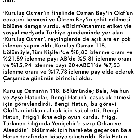
aldı.
'Kuruluş Osman'ın finalinde Osman Bey'in Olof'un
cezasını kesmesi ve Öktem Bey'in şehit edilmesi
bölüme damga vurdu. #BizimVatanımız etiketiyle
sosyal medyada Türkiye gündeminde yer alan
'Kuruluş Osman', reytinglerde de açık ara en çok
izlenen yapım oldu.Kuruluş Osman 118.
bölümüyle,Tüm Kişiler'de %8,83 izlenme oranı ve
%21,89 izlenme payı AB'de %5,81 izlenme oranı
ve %15,94 izlenme payı 20+ABC1'de %7,53
izlenme oranı ve %17,73 izlenme pay elde ederek
Çarşamba gününün birincisi oldu.
Kuruluş Osman'ın 118. Bölümünde; Bala, Malhun
ve Ayşe Hatunlar, Bengi Hatun'u casusluk etmesi
için görevlendirdi. Bengi Hatun, bu görevi
Olof'tan intikam almak için kabul etti. Bengi
Hatun, Frigg'i ikna edip oyun kurdu. Frigg,
Türkmen kılığında Yenişehir'e sızıp Orhan ve
Alaeddin'i öldürmek için harekete geçerken Bala
Hatun tarafından köşeye sıkıştırıldı. Bala Hatun,