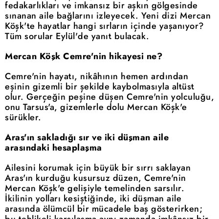
fedakarlıkları ve imkansız bir aşkın gölgesinde
sınanan aile bağlarını izleyecek. Yeni dizi Mercan
Köşk'te hayatlar hangi sırların içinde yaşanıyor?
Tüm sorular Eylül'de yanıt bulacak.
Mercan Köşk Cemre'nin hikayesi ne?
Cemre'nin hayatı, nikâhının hemen ardından
eşinin gizemli bir şekilde kaybolmasıyla altüst
olur. Gerçeğin peşine düşen Cemre'nin yolculuğu,
onu Tarsus'a, gizemlerle dolu Mercan Köşk'e
sürükler.
Aras'ın sakladığı sır ve iki düşman aile
arasındaki hesaplaşma
Ailesini korumak için büyük bir sırrı saklayan
Aras'ın kurduğu kusursuz düzen, Cemre'nin
Mercan Köşk'e gelişiyle temelinden sarsılır.
İkilinin yolları kesiştiğinde, iki düşman aile
arasında ölümcül bir mücadele baş gösterirken;
bu tehlikeli karşılaşma aynı zamanda imkânsız bir