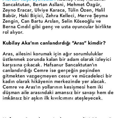
Sancaktutan, Bertan Asllani, Mehmet Özgür,
Zeyno Eracar, Ulviye Karaca, Tülin Özen, Halil
Babür, Haki Biçici, Zehra Kelleci, Merve Şeyma
Zengin, Can Bartu Arslan, Selin Köseoğlu ve
Berna Cındıl gibi genç ve usta oyuncular birlikte
rol alıyor.
Kubilay Aka'nın canlandırdığı "Aras" kimdir?
Aras, ailesini korumak için ağır sorumluluklar
üstlenmek zorunda kalan bir adam olarak izleyici
karşısına çıkacak. Hafsanur Sancaktutan'ın
canlandırdığı Cemre ise gerçeğin peşinden
gitmekten vazgeçmeyen cesur ve mücadeleci bir
kadın olarak hikâyenin merkezinde yer alacak.
Cemre ve Aras'ın yollarının kesişmesi hem iki
düşman aile arasındaki amansız bir savaşı hem de
imkânsız bir aşkın ilk kıvılcımını ateşleyecek.