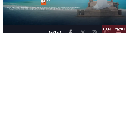
CANLI YAYIN
PAYLAŞ
atv, Türkiye'nin en çok izlenen televizyon kanalı
olma unvanını son 10 yıldır elinde tutmaya
devam ediyor. Fifty5 Blue Temmuz 2026
verilerine göre atv, Tüm Gün – Tüm Kişiler ve
Prime Time – Tüm Kişiler kategorilerinde ayı
birinci sırada tamamlayarak zirvedeki yerini
korudu.
32 yıldır televizyon dünyasına kazandırdığı
unutulmaz yapımlar, reyting rekorları kıran
dizileri, ilgiyle takip edilen programları ve
yayıncılıkta öncü projeleriyle Türk televizyon
tarihine damga vuran atv, başarısını Temmuz
ayında da sürdürdü.