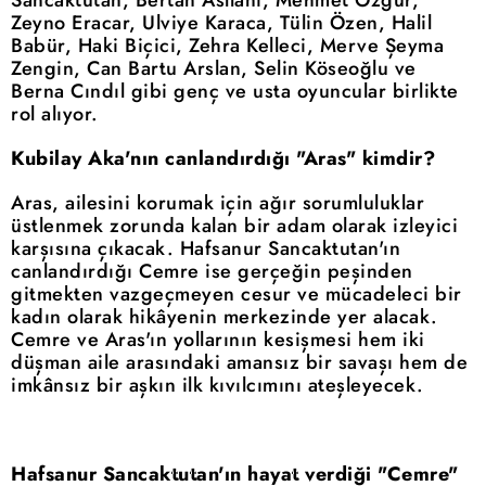
Zeyno Eracar, Ulviye Karaca, Tülin Özen, Halil
Babür, Haki Biçici, Zehra Kelleci, Merve Şeyma
Zengin, Can Bartu Arslan, Selin Köseoğlu ve
Berna Cındıl gibi genç ve usta oyuncular birlikte
rol alıyor.
Kubilay Aka'nın canlandırdığı "Aras" kimdir?
Aras, ailesini korumak için ağır sorumluluklar
üstlenmek zorunda kalan bir adam olarak izleyici
karşısına çıkacak. Hafsanur Sancaktutan'ın
canlandırdığı Cemre ise gerçeğin peşinden
gitmekten vazgeçmeyen cesur ve mücadeleci bir
kadın olarak hikâyenin merkezinde yer alacak.
Cemre ve Aras'ın yollarının kesişmesi hem iki
düşman aile arasındaki amansız bir savaşı hem de
imkânsız bir aşkın ilk kıvılcımını ateşleyecek.
Hafsanur Sancaktutan'ın hayat verdiği "Cemre"