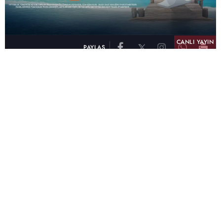
CANLI YAYIN
PAYLAŞ
atv, Türkiye'nin en çok izlenen televizyon kanalı
olma unvanını son 10 yıldır elinde tutmaya
devam ediyor. Fifty5 Blue Temmuz 2026
verilerine göre atv, Tüm Gün – Tüm Kişiler ve
Prime Time – Tüm Kişiler kategorilerinde ayı
birinci sırada tamamlayarak zirvedeki yerini
korudu.
32 yıldır televizyon dünyasına kazandırdığı
unutulmaz yapımlar, reyting rekorları kıran
dizileri, ilgiyle takip edilen programları ve
yayıncılıkta öncü projeleriyle Türk televizyon
tarihine damga vuran atv, başarısını Temmuz
ayında da sürdürdü.