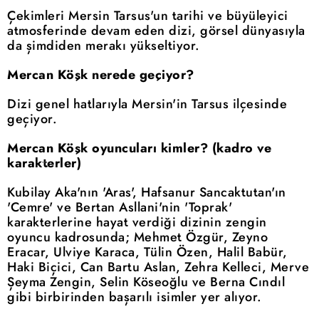
Çekimleri Mersin Tarsus'un tarihi ve büyüleyici
atmosferinde devam eden dizi, görsel dünyasıyla
da şimdiden merakı yükseltiyor.
Mercan Köşk nerede geçiyor?
Dizi genel hatlarıyla Mersin'in Tarsus ilçesinde
geçiyor.
Mercan Köşk oyuncuları kimler? (kadro ve
karakterler)
Kubilay Aka'nın 'Aras', Hafsanur Sancaktutan'ın
'Cemre' ve Bertan Asllani'nin 'Toprak'
karakterlerine hayat verdiği dizinin zengin
oyuncu kadrosunda; Mehmet Özgür, Zeyno
Eracar, Ulviye Karaca, Tülin Özen, Halil Babür,
Haki Biçici, Can Bartu Aslan, Zehra Kelleci, Merve
Şeyma Zengin, Selin Köseoğlu ve Berna Cındıl
gibi birbirinden başarılı isimler yer alıyor.