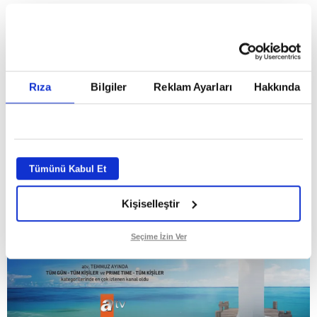
HABERLER
Temmuz ayının lideri atv
Temmuz ayının lideri atv
Rıza
Bilgiler
Reklam Ayarları
Hakkında
GİRİŞ TARİHİ:
01.08.2026 10:40
GÜNCELLEME TARİHİ:
02.08.2026 09:59
ABONE OL
Tümünü Kabul Et
Kişiselleştir
Seçime İzin Ver