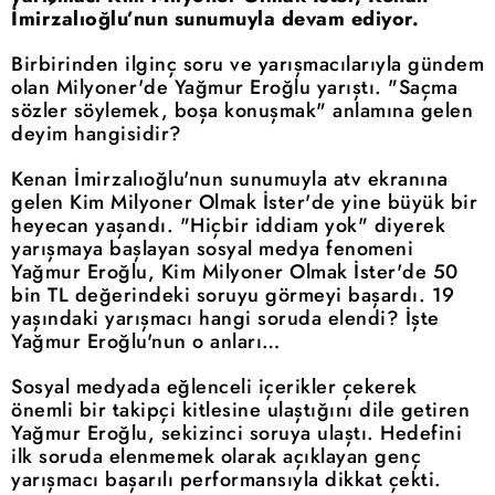
İmirzalıoğlu’nun sunumuyla devam ediyor.
Birbirinden ilginç soru ve yarışmacılarıyla gündem
olan Milyoner'de Yağmur Eroğlu yarıştı. "Saçma
sözler söylemek, boşa konuşmak" anlamına gelen
deyim hangisidir?
Kenan İmirzalıoğlu'nun sunumuyla atv ekranına
gelen Kim Milyoner Olmak İster'de yine büyük bir
heyecan yaşandı. "Hiçbir iddiam yok" diyerek
yarışmaya başlayan sosyal medya fenomeni
Yağmur Eroğlu, Kim Milyoner Olmak İster'de 50
bin TL değerindeki soruyu görmeyi başardı. 19
yaşındaki yarışmacı hangi soruda elendi? İşte
Yağmur Eroğlu'nun o anları…
Sosyal medyada eğlenceli içerikler çekerek
önemli bir takipçi kitlesine ulaştığını dile getiren
Yağmur Eroğlu, sekizinci soruya ulaştı. Hedefini
ilk soruda elenmemek olarak açıklayan genç
yarışmacı başarılı performansıyla dikkat çekti.