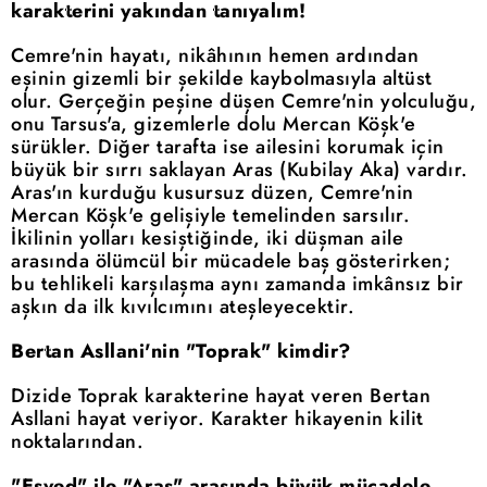
karakterini yakından tanıyalım!
Cemre'nin hayatı, nikâhının hemen ardından
eşinin gizemli bir şekilde kaybolmasıyla altüst
olur. Gerçeğin peşine düşen Cemre'nin yolculuğu,
onu Tarsus'a, gizemlerle dolu Mercan Köşk'e
sürükler. Diğer tarafta ise ailesini korumak için
büyük bir sırrı saklayan Aras (Kubilay Aka) vardır.
Aras'ın kurduğu kusursuz düzen, Cemre'nin
Mercan Köşk'e gelişiyle temelinden sarsılır.
İkilinin yolları kesiştiğinde, iki düşman aile
arasında ölümcül bir mücadele baş gösterirken;
bu tehlikeli karşılaşma aynı zamanda imkânsız bir
aşkın da ilk kıvılcımını ateşleyecektir.
Bertan Asllani'nin "Toprak" kimdir?
Dizide Toprak karakterine hayat veren Bertan
Asllani hayat veriyor. Karakter hikayenin kilit
noktalarından.
"Esved" ile "Aras" arasında büyük mücadele...