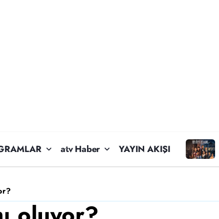
GRAMLAR
atv Haber
YAYIN AKIŞI
or?
mı oluyor?