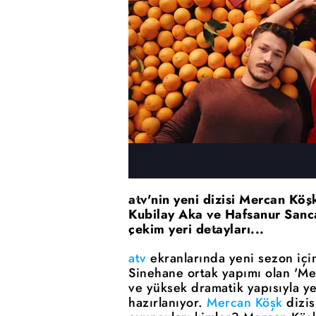
atv'nin yeni dizisi Mercan Köş
Kubilay Aka ve Hafsanur Sanca
çekim yeri detayları...
atv
ekranlarında yeni sezon için
Sinehane ortak yapımı olan 'Merc
ve yüksek dramatik yapısıyla y
hazırlanıyor.
Mercan Köşk
dizis