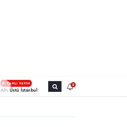
CANLI YAYIN
5
Altı Üstü İstanbul