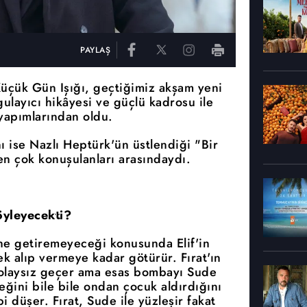
PAYLAŞ
r Küçük Gün Işığı, geçtiğimiz akşam yeni
ulayıcı hikâyesi ve güçlü kadrosu ile
yapımlarından oldu.
ı ise Nazlı Heptürk'ün üstlendiği "Bir
n çok konuşulanları arasındaydı.
öyleyecekti?
ine getiremeyeceği konusunda Elif'in
k alıp vermeye kadar götürür. Fırat'ın
 olaysız geçer ama esas bombayı Sude
eceğini bile bile ondan çocuk aldırdığını
 düşer. Fırat, Sude ile yüzleşir fakat