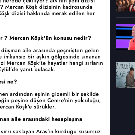
nerede çekiliyor? atv'nin yeni dizisi
? Mercan Köşk dizisinin kadrosunda
Köşk dizisi hakkında merak edilen her
or ? Mercan Köşk'ün konusu nedir?
ki düşman aile arasında geçmişten gelen
ve imkansız bir aşkın gölgesinde sınanan
izi Mercan Köşk'te hayatlar hangi sırların
ylül'de yanıt bulacak.
si ne?
men ardından eşinin gizemli bir şekilde
çeğin peşine düşen Cemre'nin yolculuğu,
ercan Köşk'e sürükler.
üşman aile arasındaki hesaplaşma
 sırrı saklayan Aras'ın kurduğu kusursuz