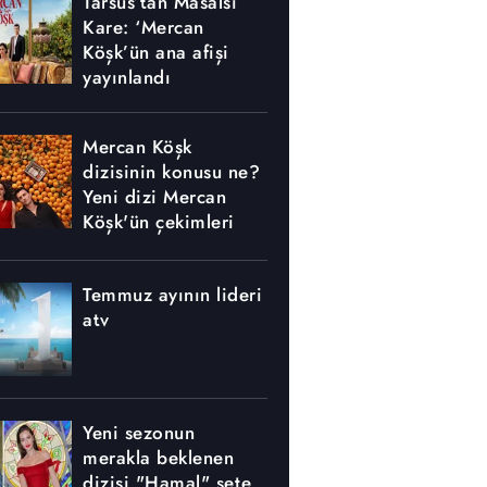
Tarsus’tan Masalsı
Kare: ‘Mercan
Köşk’ün ana afişi
yayınlandı
Mercan Köşk
dizisinin konusu ne?
Yeni dizi Mercan
Köşk'ün çekimleri
nerede yapılıyor?
Temmuz ayının lideri
atv
Yeni sezonun
merakla beklenen
dizisi "Hamal" sete