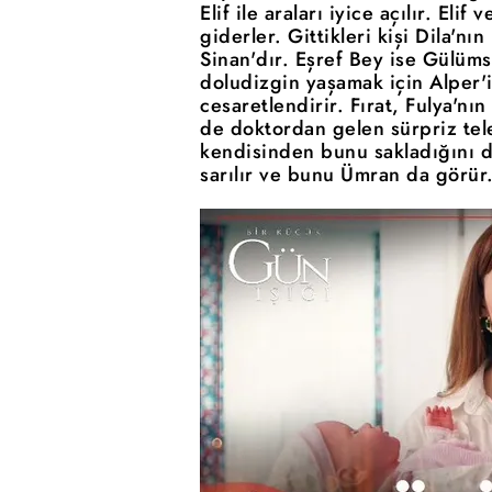
Elif ile araları iyice açılır. Eli
giderler. Gittikleri kişi Dila'nın
Sinan'dır. Eşref Bey ise Gülümse
doludizgin yaşamak için Alper'i
cesaretlendirir. Fırat, Fulya'nı
de doktordan gelen sürpriz tele
kendisinden bunu sakladığını d
sarılır ve bunu Ümran da görür