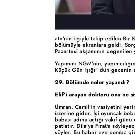
atv'nin ilgiyle takip edilen Bi
bölümüyle ekranlara geldi. Sorg
Pazartesi akşamının beğenilen 
Yapımını NGM'nin, yapımcılığın
Küçük Gün Işığı" dün gecenin e
29. Bölümde neler yaşandı?
Elif'i arayan doktoru ona ne s
Ümran, Cemil'in vasiyetini yer
üzerine gider. İşi oyuncak bebe
babası adına açtığı vakıf günü
patlatır. Dila'ya Fırat'a söyley
söyler. Bu haber eve bomba gibi