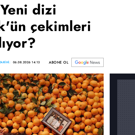
Yeni dizi
'ün çekimleri
lıyor?
ABONE OL
ARİHİ:
06.08.2026 14:13