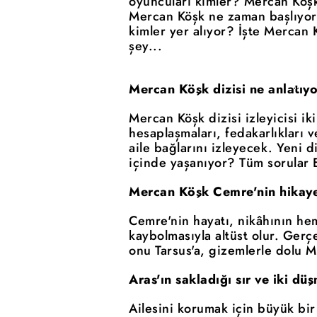
oyuncuları kimler? Mercan Köşk 
Mercan Köşk ne zaman başlıyor
kimler yer alıyor? İşte Mercan 
şey...
Mercan Köşk dizisi ne anlatıy
Mercan Köşk dizisi izleyicisi i
hesaplaşmaları, fedakarlıkları 
aile bağlarını izleyecek. Yeni d
içinde yaşanıyor? Tüm sorular E
Mercan Köşk Cemre'nin hikaye
Cemre'nin hayatı, nikâhının he
kaybolmasıyla altüst olur. Ger
onu Tarsus'a, gizemlerle dolu M
Aras'ın sakladığı sır ve iki d
Ailesini korumak için büyük bir