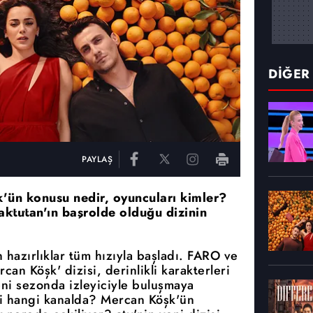
DİĞER
PAYLAŞ
k'ün konusu nedir, oyuncuları kimler?
ktutan'ın başrolde olduğu dizinin
 hazırlıklar tüm hızıyla başladı. FARO ve
an Köşk' dizisi, derinlikli karakterleri
eni sezonda izleyiciyle buluşmaya
i hangi kanalda? Mercan Köşk'ün