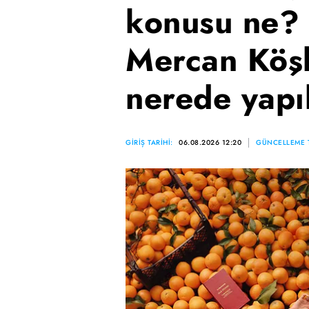
konusu ne? 
Mercan Köşk
nerede yapı
GİRİŞ TARİHİ:
06.08.2026 12:20
GÜNCELLEME T