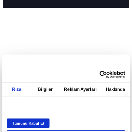
Reddet
HABERLER
Temmuz ayının lideri atv
Temmuz ayının lideri atv
Rıza
Bilgiler
Reklam Ayarları
Hakkında
GİRİŞ TARİHİ:
01.08.2026 10:40
GÜNCELLEME TARİHİ:
02.08.2026 09:59
ABONE OL
Tümünü Kabul Et