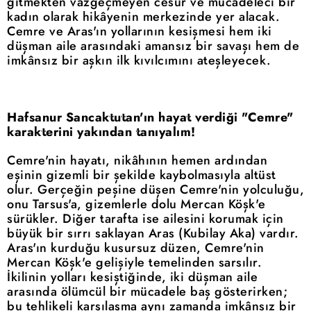
gitmekten vazgeçmeyen cesur ve mücadeleci bir
kadın olarak hikâyenin merkezinde yer alacak.
Cemre ve Aras'ın yollarının kesişmesi hem iki
düşman aile arasındaki amansız bir savaşı hem de
imkânsız bir aşkın ilk kıvılcımını ateşleyecek.
Hafsanur Sancaktutan'ın hayat verdiği "Cemre"
karakterini yakından tanıyalım!
Cemre'nin hayatı, nikâhının hemen ardından
eşinin gizemli bir şekilde kaybolmasıyla altüst
olur. Gerçeğin peşine düşen Cemre'nin yolculuğu,
onu Tarsus'a, gizemlerle dolu Mercan Köşk'e
sürükler. Diğer tarafta ise ailesini korumak için
büyük bir sırrı saklayan Aras (Kubilay Aka) vardır.
Aras'ın kurduğu kusursuz düzen, Cemre'nin
Mercan Köşk'e gelişiyle temelinden sarsılır.
İkilinin yolları kesiştiğinde, iki düşman aile
arasında ölümcül bir mücadele baş gösterirken;
bu tehlikeli karşılaşma aynı zamanda imkânsız bir