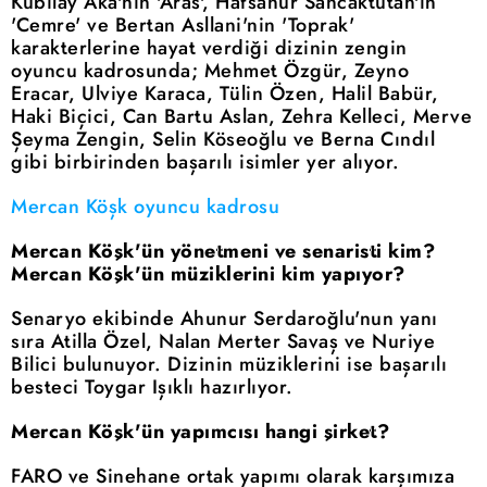
Kubilay Aka'nın 'Aras', Hafsanur Sancaktutan'ın
'Cemre' ve Bertan Asllani'nin 'Toprak'
karakterlerine hayat verdiği dizinin zengin
oyuncu kadrosunda; Mehmet Özgür, Zeyno
Eracar, Ulviye Karaca, Tülin Özen, Halil Babür,
Haki Biçici, Can Bartu Aslan, Zehra Kelleci, Merve
Şeyma Zengin, Selin Köseoğlu ve Berna Cındıl
gibi birbirinden başarılı isimler yer alıyor.
Mercan Köşk oyuncu kadrosu
Mercan Köşk'ün yönetmeni ve senaristi kim?
Mercan Köşk'ün müziklerini kim yapıyor?
Senaryo ekibinde Ahunur Serdaroğlu'nun yanı
sıra Atilla Özel, Nalan Merter Savaş ve Nuriye
Bilici bulunuyor. Dizinin müziklerini ise başarılı
besteci Toygar Işıklı hazırlıyor.
Mercan Köşk'ün yapımcısı hangi şirket?
FARO ve Sinehane ortak yapımı olarak karşımıza