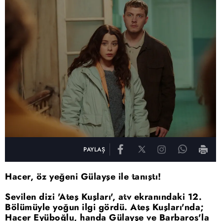
PAYLAŞ
Hacer, öz yeğeni Gülayşe ile tanıştı!
Sevilen dizi 'Ateş Kuşları', atv ekranındaki 12.
Bölümüyle yoğun ilgi gördü. Ateş Kuşları'nda;
Hacer Eyüboğlu, handa Gülayşe ve Barbaros'la