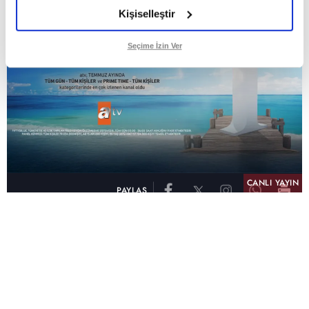
Kişiselleştir
Seçime İzin Ver
CANLI YAYIN
PAYLAŞ
atv, Türkiye'nin en çok izlenen televizyon kanalı
olma unvanını son 10 yıldır elinde tutmaya
devam ediyor. Fifty5 Blue Temmuz 2026
verilerine göre atv, Tüm Gün – Tüm Kişiler ve
Prime Time – Tüm Kişiler kategorilerinde ayı
birinci sırada tamamlayarak zirvedeki yerini