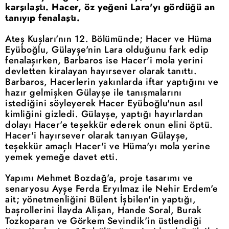
karşılaştı. Hacer, öz yeğeni Lara'yı gördüğü an
tanıyıp fenalaştı.
Ateş Kuşları'nın 12. Bölümünde; Hacer ve Hüma
Eyüboğlu, Gülayşe'nin Lara olduğunu fark edip
fenalaşırken, Barbaros ise Hacer'i mola yerini
devletten kiralayan hayırsever olarak tanıttı.
Barbaros, Hacerlerin yakınlarda iftar yaptığını ve
hazır gelmişken Gülayşe ile tanışmalarını
istediğini söyleyerek Hacer Eyüboğlu'nun asıl
kimliğini gizledi. Gülayşe, yaptığı hayırlardan
dolayı Hacer'e teşekkür ederek onun elini öptü.
Hacer'i hayırsever olarak tanıyan Gülayşe,
teşekkür amaçlı Hacer'i ve Hüma'yı mola yerine
yemek yemeğe davet etti.
Yapımı Mehmet Bozdağ'a, proje tasarımı ve
senaryosu Ayşe Ferda Eryılmaz ile Nehir Erdem'e
ait; yönetmenliğini Bülent İşbilen'in yaptığı,
başrollerini İlayda Alişan, Hande Soral, Burak
Tozkoparan ve Görkem Sevindik'in üstlendiği