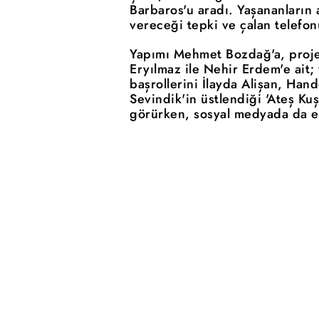
Barbaros'u aradı. Yaşananların
vereceği tepki ve çalan telefo
Yapımı Mehmet Bozdağ'a, proje
Eryılmaz ile Nehir Erdem'e ait; 
başrollerini İlayda Alişan, Ha
Sevindik'in üstlendiği 'Ateş Ku
görürken, sosyal medyada da en