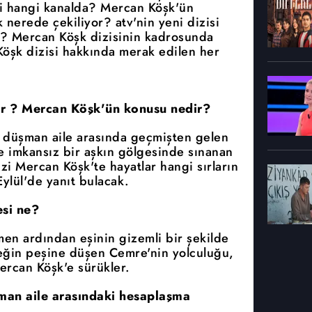
i hangi kanalda? Mercan Köşk'ün
nerede çekiliyor? atv'nin yeni dizisi
? Mercan Köşk dizisinin kadrosunda
Köşk dizisi hakkında merak edilen her
or ? Mercan Köşk'ün konusu nedir?
ki düşman aile arasında geçmişten gelen
ve imkansız bir aşkın gölgesinde sınanan
izi Mercan Köşk'te hayatlar hangi sırların
ylül'de yanıt bulacak.
si ne?
men ardından eşinin gizemli bir şekilde
çeğin peşine düşen Cemre'nin yolculuğu,
ercan Köşk'e sürükler.
üşman aile arasındaki hesaplaşma