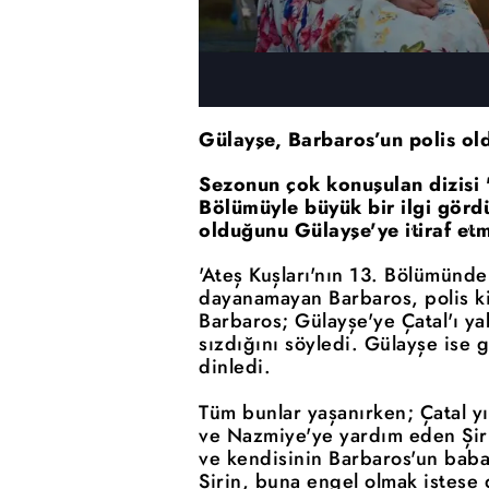
Gülayşe, Barbaros’un polis o
Sezonun çok konuşulan dizisi '
Bölümüyle büyük bir ilgi görd
olduğunu Gülayşe'ye itiraf e
'Ateş Kuşları'nın 13. Bölümünd
dayanamayan Barbaros, polis kim
Barbaros; Gülayşe'ye Çatal'ı ya
sızdığını söyledi. Gülayşe ise 
dinledi.
Tüm bunlar yaşanırken; Çatal y
ve Nazmiye'ye yardım eden Şiri
ve kendisinin Barbaros'un baba
Şirin, buna engel olmak istese 