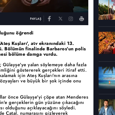
PAYLAŞ
lduğunu öğrendi
Ateş Kuşları', atv ekranındaki 13.
ü. Bölümün finalinde Barbaros'un polis
tmesi bölüme damga vurdu.
e; Gülayşe'ye yalan söylemeye daha fazla
liğini göstererek gerçekleri itiraf etti.
kalamak için Ateş Kuşları'nın arasına
gözyaşları ve büyük bir şok içinde onu
ıllar önce Gülayşe'yi çöpe atan Menderes
n'e gerçeklerin gün yüzüne çıkacağını
sı olduğunu açıklayacağını söyledi.
de Çatal, numarasını gizleyerek