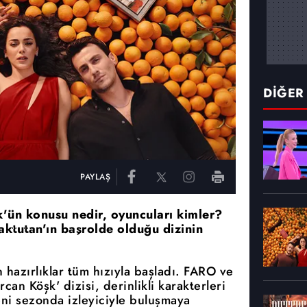
DİĞER
PAYLAŞ
k'ün konusu nedir, oyuncuları kimler?
ktutan'ın başrolde olduğu dizinin
 hazırlıklar tüm hızıyla başladı. FARO ve
an Köşk' dizisi, derinlikli karakterleri
eni sezonda izleyiciyle buluşmaya