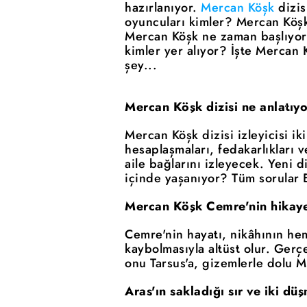
hazırlanıyor.
Mercan Köşk
dizis
oyuncuları kimler? Mercan Köşk 
Mercan Köşk ne zaman başlıyor
kimler yer alıyor? İşte Mercan 
şey...
Mercan Köşk dizisi ne anlatıy
Mercan Köşk dizisi izleyicisi i
hesaplaşmaları, fedakarlıkları 
aile bağlarını izleyecek. Yeni d
içinde yaşanıyor? Tüm sorular E
Mercan Köşk Cemre'nin hikaye
Cemre'nin hayatı, nikâhının he
kaybolmasıyla altüst olur. Ger
onu Tarsus'a, gizemlerle dolu M
Aras'ın sakladığı sır ve iki d