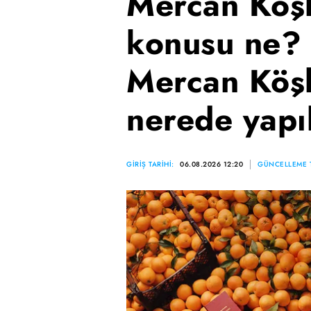
Mercan Köşk
konusu ne? 
Mercan Köşk
nerede yapı
GİRİŞ TARİHİ:
06.08.2026 12:20
GÜNCELLEME T