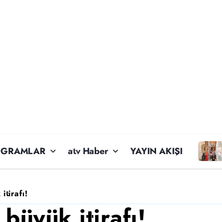
OGRAMLAR
atv Haber
YAYIN AKIŞI
itirafı!
büyük itirafı!