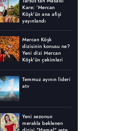
Tarsus’tan Masalsı
Kare: ‘Mercan
Köşk’ün ana afişi
yayınlandı
Mercan Köşk
dizisinin konusu ne?
Yeni dizi Mercan
Köşk'ün çekimleri
nerede yapılıyor?
Temmuz ayının lideri
atv
Yeni sezonun
merakla beklenen
dizisi "Hamal" sete