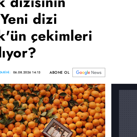
 dizisinin
Yeni dizi
'ün çekimleri
lıyor?
ABONE OL
ARİHİ:
06.08.2026 14:13