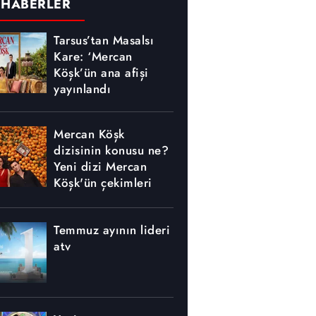
 HABERLER
Tarsus’tan Masalsı
Kare: ‘Mercan
Köşk’ün ana afişi
yayınlandı
Mercan Köşk
dizisinin konusu ne?
Yeni dizi Mercan
Köşk'ün çekimleri
nerede yapılıyor?
Temmuz ayının lideri
atv