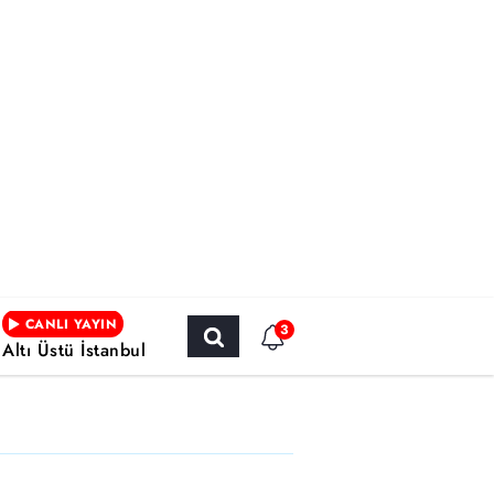
CANLI YAYIN
3
Altı Üstü İstanbul