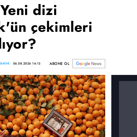
Yeni dizi
'ün çekimleri
lıyor?
ABONE OL
ARİHİ:
06.08.2026 14:13