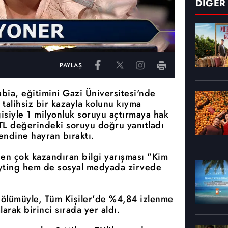
DİĞER
PAYLAŞ
ia, eğitimini Gazi Üniversitesi'nde
talihsiz bir kazayla kolunu kıyma
isiyle 1 milyonluk soruyu açtırmaya hak
 TL değerindeki soruyu doğru yanıtladı
endine hayran bıraktı.
en çok kazandıran bilgi yarışması "Kim
yting hem de sosyal medyada zirvede
bölümüyle, Tüm Kişiler'de %4,84 izlenme
arak birinci sırada yer aldı.