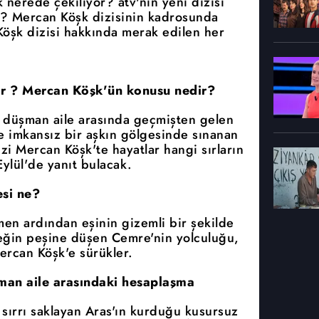
nerede çekiliyor? atv'nin yeni dizisi
? Mercan Köşk dizisinin kadrosunda
Köşk dizisi hakkında merak edilen her
or ? Mercan Köşk'ün konusu nedir?
ki düşman aile arasında geçmişten gelen
ve imkansız bir aşkın gölgesinde sınanan
izi Mercan Köşk'te hayatlar hangi sırların
ylül'de yanıt bulacak.
si ne?
men ardından eşinin gizemli bir şekilde
çeğin peşine düşen Cemre'nin yolculuğu,
ercan Köşk'e sürükler.
üşman aile arasındaki hesaplaşma
 sırrı saklayan Aras'ın kurduğu kusursuz