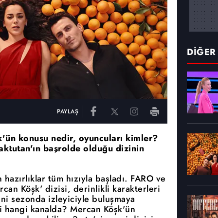
DİĞER
PAYLAŞ
k'ün konusu nedir, oyuncuları kimler?
ktutan'ın başrolde olduğu dizinin
 hazırlıklar tüm hızıyla başladı. FARO ve
an Köşk' dizisi, derinlikli karakterleri
eni sezonda izleyiciyle buluşmaya
i hangi kanalda? Mercan Köşk'ün