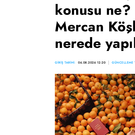
konusu ne? 
Mercan Köşk
nerede yapı
GİRİŞ TARİHİ:
06.08.2026 12:20
GÜNCELLEME T