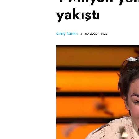
yakıştı
GİRİŞ TARİHİ:
11.09.2023 11:22