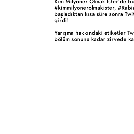
Kim Milyoner Olmak İster'de bu 
#kimmilyonerolmakister, #Rabia
başladıktan kısa süre sonra Twi
girdi!
Yarışma hakkındaki etiketler Tw
bölüm sonuna kadar zirvede ka