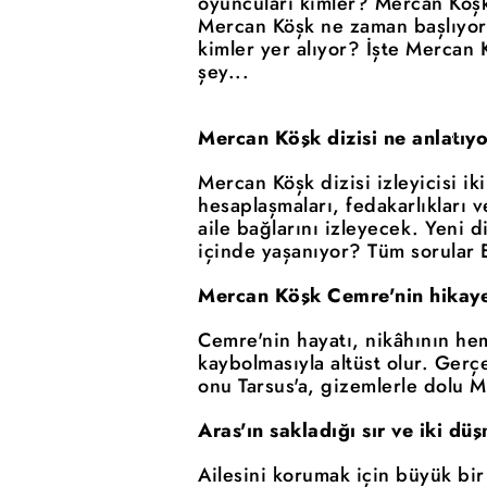
oyuncuları kimler? Mercan Köşk 
Mercan Köşk ne zaman başlıyor
kimler yer alıyor? İşte Mercan 
şey...
Mercan Köşk dizisi ne anlatıy
Mercan Köşk dizisi izleyicisi i
hesaplaşmaları, fedakarlıkları 
aile bağlarını izleyecek. Yeni d
içinde yaşanıyor? Tüm sorular E
Mercan Köşk Cemre'nin hikaye
Cemre'nin hayatı, nikâhının he
kaybolmasıyla altüst olur. Ger
onu Tarsus'a, gizemlerle dolu M
Aras'ın sakladığı sır ve iki d
Ailesini korumak için büyük bir