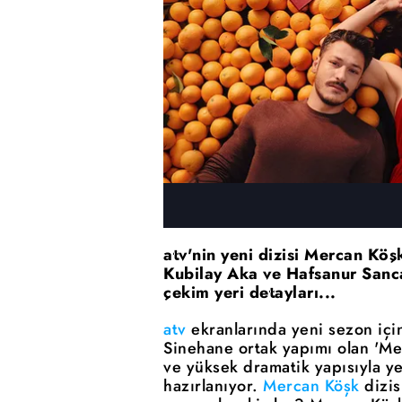
atv'nin yeni dizisi Mercan Köş
Kubilay Aka ve Hafsanur Sanca
çekim yeri detayları...
atv
ekranlarında yeni sezon için
Sinehane ortak yapımı olan 'Merc
ve yüksek dramatik yapısıyla y
hazırlanıyor.
Mercan Köşk
dizis