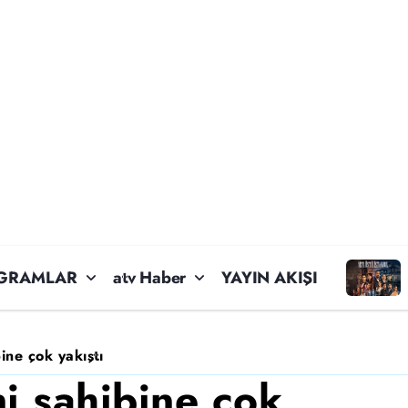
GRAMLAR
atv Haber
YAYIN AKIŞI
ine çok yakıştı
ni sahibine çok