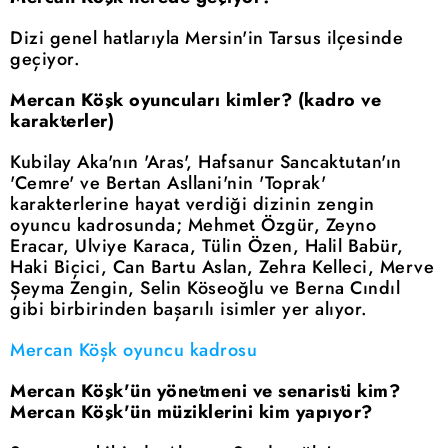
Dizi genel hatlarıyla Mersin'in Tarsus ilçesinde
geçiyor.
Mercan Köşk oyuncuları kimler? (kadro ve
karakterler)
Kubilay Aka'nın 'Aras', Hafsanur Sancaktutan'ın
'Cemre' ve Bertan Asllani'nin 'Toprak'
karakterlerine hayat verdiği dizinin zengin
oyuncu kadrosunda; Mehmet Özgür, Zeyno
Eracar, Ulviye Karaca, Tülin Özen, Halil Babür,
Haki Biçici, Can Bartu Aslan, Zehra Kelleci, Merve
Şeyma Zengin, Selin Köseoğlu ve Berna Cındıl
gibi birbirinden başarılı isimler yer alıyor.
Mercan Köşk oyuncu kadrosu
Mercan Köşk'ün yönetmeni ve senaristi kim?
Mercan Köşk'ün müziklerini kim yapıyor?