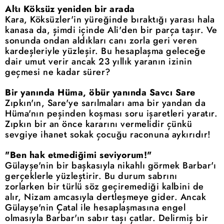
Altı Köksüz yeniden bir arada
Kara, Köksüzler'in yüreğinde bıraktığı yarası hala
kanasa da, şimdi içinde Ali'den bir parça taşır. Ve
sonunda ondan aldıkları canı zorla geri veren
kardeşleriyle yüzleşir. Bu hesaplaşma geleceğe
dair umut verir ancak 23 yıllık yaranın izinin
geçmesi ne kadar sürer?
Bir yanında Hüma, öbür yanında Savcı Sare
Zıpkın'ın, Sare'ye sarılmaları ama bir yandan da
Hüma'nın peşinden koşması soru işaretleri yaratır.
Zıpkın bir an önce kararını vermelidir çünkü
sevgiye ihanet sokak çocuğu raconuna aykırıdır!
"Ben hak etmediğimi seviyorum!"
Gülayşe'nin bir başkasıyla nikahlı görmek Barbar'ı
gerçeklerle yüzleştirir. Bu durum sabrını
zorlarken bir türlü söz geçiremediği kalbini de
alır, Nizam amcasıyla dertleşmeye gider. Ancak
Gülayşe'nin Çatal ile hesaplaşmasına engel
olmasıyla Barbar'ın sabır taşı çatlar. Delirmiş bir