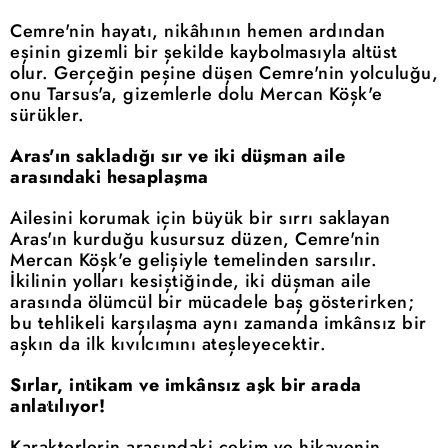
Cemre'nin hayatı, nikâhının hemen ardından
eşinin gizemli bir şekilde kaybolmasıyla altüst
olur. Gerçeğin peşine düşen Cemre'nin yolculuğu,
onu Tarsus'a, gizemlerle dolu Mercan Köşk'e
sürükler.
Aras'ın sakladığı sır ve iki düşman aile
arasındaki hesaplaşma
Ailesini korumak için büyük bir sırrı saklayan
Aras'ın kurduğu kusursuz düzen, Cemre'nin
Mercan Köşk'e gelişiyle temelinden sarsılır.
İkilinin yolları kesiştiğinde, iki düşman aile
arasında ölümcül bir mücadele baş gösterirken;
bu tehlikeli karşılaşma aynı zamanda imkânsız bir
aşkın da ilk kıvılcımını ateşleyecektir.
Sırlar, intikam ve imkânsız aşk bir arada
anlatılıyor!
Karakterlerin arasındaki çekim ve hikayenin