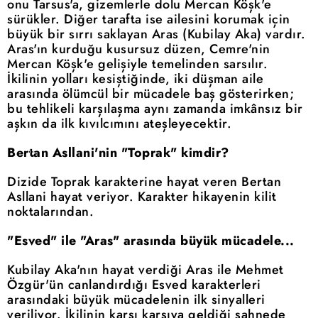
onu Tarsus'a, gizemlerle dolu Mercan Köşk'e
sürükler. Diğer tarafta ise ailesini korumak için
büyük bir sırrı saklayan Aras (Kubilay Aka) vardır.
Aras'ın kurduğu kusursuz düzen, Cemre'nin
Mercan Köşk'e gelişiyle temelinden sarsılır.
İkilinin yolları kesiştiğinde, iki düşman aile
arasında ölümcül bir mücadele baş gösterirken;
bu tehlikeli karşılaşma aynı zamanda imkânsız bir
aşkın da ilk kıvılcımını ateşleyecektir.
Bertan Asllani'nin "Toprak" kimdir?
Dizide Toprak karakterine hayat veren Bertan
Asllani hayat veriyor. Karakter hikayenin kilit
noktalarından.
"Esved" ile "Aras" arasında büyük mücadele...
Kubilay Aka'nın hayat verdiği Aras ile Mehmet
Özgür'ün canlandırdığı Esved karakterleri
arasındaki büyük mücadelenin ilk sinyalleri
veriliyor. İkilinin karşı karşıya geldiği sahnede