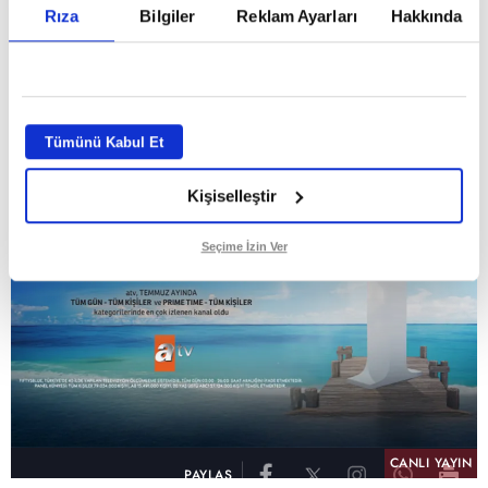
Rıza
Bilgiler
Reklam Ayarları
Hakkında
GİRİŞ TARİHİ:
01.08.2026 10:40
GÜNCELLEME TARİHİ:
02.08.2026 09:59
ABONE OL
Tümünü Kabul Et
Kişiselleştir
Seçime İzin Ver
CANLI YAYIN
PAYLAŞ