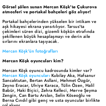
Görsel şölen sunan Mercan Köşk'te Çukurova
atmosferi ve portakal bahçeleri göz alıyor!
Portakal bahçelerinden yükselen bir intikam ve
aşk hikayesi ekrana yansıtılıyor. Tarsus'ta
çekimleri süren dizi, gizemli köşkün etrafında
şekillenen büyük hesaplaşmayı ve derin aile
sırlarını ekranlara taşıyacak.
Mercan Köşk'ün fotoğrafları
Mercan Köşk oyuncuları kim?
Mercan Köşk oyuncu kadrosunda kimler var?
Mercan Köşk oyuncuları
Kubilay Aka, Hafsanur
Sancaktutan, Bertan Asllani, Mehmet Özgür,
Zeyno Eracar, Ulviye Karaca, Tülin Özen, Halil
Babür, Haki Biçici, Zehra Kelleci, Merve Şeyma
Zengin, Can Bartu Arslan, Selin Köseoğlu ve
Berna Cındıl gibi genç ve usta oyuncular birlikte
rol alıyor.