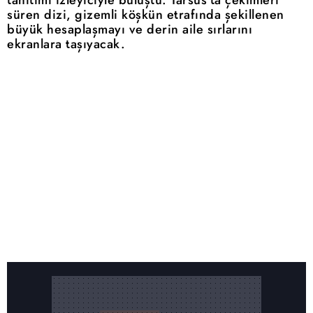
tanıtımı izleyiciyle buluştu. Tarsus'ta çekimleri
süren dizi, gizemli köşkün etrafında şekillenen
büyük hesaplaşmayı ve derin aile sırlarını
ekranlara taşıyacak.