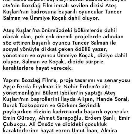
atv'nin Bozdağ Film imzalı sevilen dizisi Ateş
Kuşları'nın kadrosuna başarılı oyuncular Tuncer
Salman ve Ümmiye Koçak dahil oluyor.
Ateş Kuşları'na önümüzdeki bölümlerde dahil
olacak olan, pek çok önemli projelerde adından
söz ettiren başarılı oyuncu Tuncer Salman ile
sosyal yönüyle dikkat çeken ödüllü yazar,
yönetmen ve oyuncu Ümmiye Koçak, diziye dahil
oluyor. Salman ve Koçak, dizide sürpriz
karakterlere hayat verecek.
Yapımı Bozdağ Film'e, proje tasarımı ve senaryosu
Ayşe Ferda Eryılmaz ile Nehir Erdem'e ait;
yönetmenliğini Bülent İşbilen'in yaptığı Ateş
Kuşları'nın başrollerini İlayda Alişan, Hande Soral,
Burak Tozkoparan ve Görkem Sevindik
paylaşırken dizinin kadrosunda başarılı oyuncular
Emin Gürsoy, Ahmet Saraçoğlu, Erdem Şanlı, Emir
Çubukçu, Ali Önsöz ve dizideki çocukluk
karakterlerine hayat veren Umut İnan, Almira