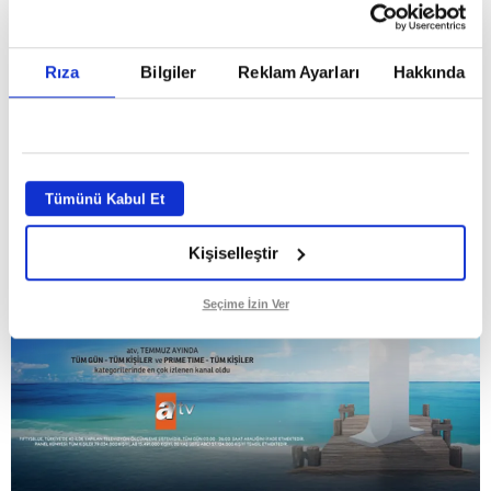
Temmuz ayının lideri atv
Rıza
Bilgiler
Reklam Ayarları
Hakkında
GİRİŞ TARİHİ:
01.08.2026 10:40
GÜNCELLEME TARİHİ:
02.08.2026 09:59
ABONE OL
Tümünü Kabul Et
Kişiselleştir
Seçime İzin Ver