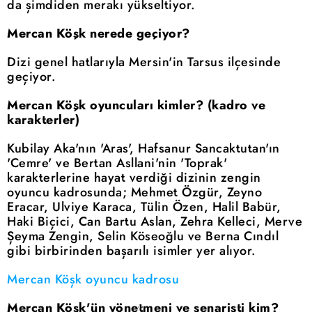
da şimdiden merakı yükseltiyor.
Mercan Köşk nerede geçiyor?
Dizi genel hatlarıyla Mersin'in Tarsus ilçesinde
geçiyor.
Mercan Köşk oyuncuları kimler? (kadro ve
karakterler)
Kubilay Aka'nın 'Aras', Hafsanur Sancaktutan'ın
'Cemre' ve Bertan Asllani'nin 'Toprak'
karakterlerine hayat verdiği dizinin zengin
oyuncu kadrosunda; Mehmet Özgür, Zeyno
Eracar, Ulviye Karaca, Tülin Özen, Halil Babür,
Haki Biçici, Can Bartu Aslan, Zehra Kelleci, Merve
Şeyma Zengin, Selin Köseoğlu ve Berna Cındıl
gibi birbirinden başarılı isimler yer alıyor.
Mercan Köşk oyuncu kadrosu
Mercan Köşk'ün yönetmeni ve senaristi kim?