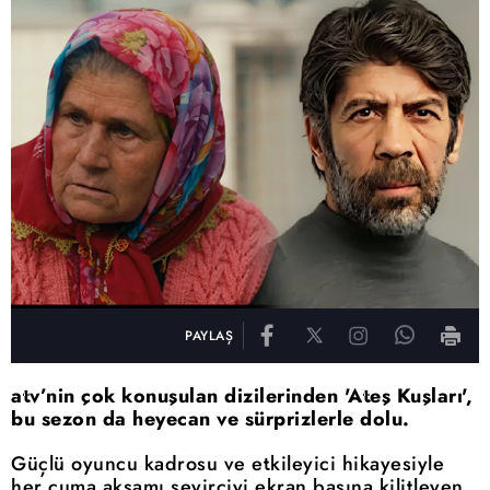
PAYLAŞ
atv’nin çok konuşulan dizilerinden 'Ateş Kuşları',
bu sezon da heyecan ve sürprizlerle dolu.
Güçlü oyuncu kadrosu ve etkileyici hikayesiyle
her cuma akşamı seyirciyi ekran başına kilitleyen