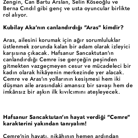
Zengin, Can Bartu Arslan, Selin Köseoğlu ve
Berna Cındıl gibi genç ve usta oyuncular birlikte
rol alıyor.
Kubilay Aka'nın canlandırdığı "Aras" kimdir?
Aras, ailesini korumak için ağır sorumluluklar
üstlenmek zorunda kalan bir adam olarak izleyici
karşısına çıkacak. Hafsanur Sancaktutan'ın
canlandırdığı Cemre ise gerçeğin peşinden
gitmekten vazgeçmeyen cesur ve mücadeleci bir
kadın olarak hikâyenin merkezinde yer alacak.
Cemre ve Aras'ın yollarının kesişmesi hem iki
düşman aile arasındaki amansız bir savaşı hem de
imkânsız bir aşkın ilk kıvılcımını ateşleyecek.
Hafsanur Sancaktutan'ın hayat verdiği "Cemre"
karakterini yakından tanıyalım!
Cemre'nin hayatı, nikâhının hemen ardından