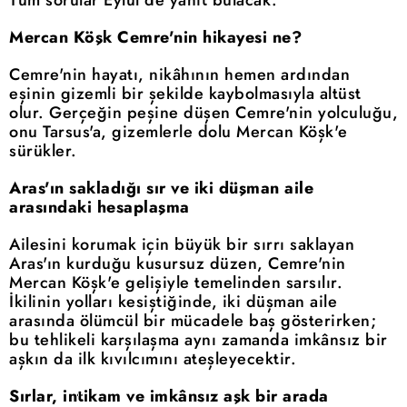
Tüm sorular Eylül'de yanıt bulacak.
Mercan Köşk Cemre'nin hikayesi ne?
Cemre'nin hayatı, nikâhının hemen ardından
eşinin gizemli bir şekilde kaybolmasıyla altüst
olur. Gerçeğin peşine düşen Cemre'nin yolculuğu,
onu Tarsus'a, gizemlerle dolu Mercan Köşk'e
sürükler.
Aras'ın sakladığı sır ve iki düşman aile
arasındaki hesaplaşma
Ailesini korumak için büyük bir sırrı saklayan
Aras'ın kurduğu kusursuz düzen, Cemre'nin
Mercan Köşk'e gelişiyle temelinden sarsılır.
İkilinin yolları kesiştiğinde, iki düşman aile
arasında ölümcül bir mücadele baş gösterirken;
bu tehlikeli karşılaşma aynı zamanda imkânsız bir
aşkın da ilk kıvılcımını ateşleyecektir.
Sırlar, intikam ve imkânsız aşk bir arada