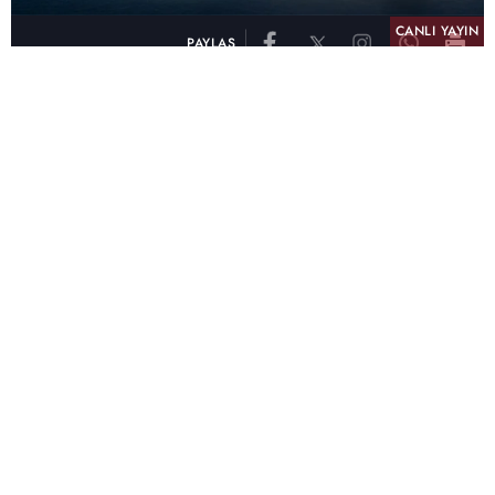
CANLI YAYIN
PAYLAŞ
atv, Türkiye'nin en çok izlenen televizyon kanalı
olma unvanını son 10 yıldır elinde tutmaya
devam ediyor. Fifty5 Blue Temmuz 2026
verilerine göre atv, Tüm Gün – Tüm Kişiler ve
Prime Time – Tüm Kişiler kategorilerinde ayı
birinci sırada tamamlayarak zirvedeki yerini
korudu.
32 yıldır televizyon dünyasına kazandırdığı
unutulmaz yapımlar, reyting rekorları kıran
dizileri, ilgiyle takip edilen programları ve
yayıncılıkta öncü projeleriyle Türk televizyon
tarihine damga vuran atv, başarısını Temmuz
ayında da sürdürdü.
Yaz akşamlarının vazgeçilmezi atv oldu!