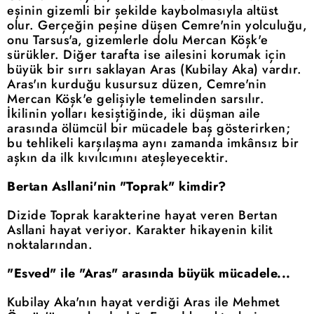
eşinin gizemli bir şekilde kaybolmasıyla altüst
olur. Gerçeğin peşine düşen Cemre'nin yolculuğu,
onu Tarsus'a, gizemlerle dolu Mercan Köşk'e
sürükler. Diğer tarafta ise ailesini korumak için
büyük bir sırrı saklayan Aras (Kubilay Aka) vardır.
Aras'ın kurduğu kusursuz düzen, Cemre'nin
Mercan Köşk'e gelişiyle temelinden sarsılır.
İkilinin yolları kesiştiğinde, iki düşman aile
arasında ölümcül bir mücadele baş gösterirken;
bu tehlikeli karşılaşma aynı zamanda imkânsız bir
aşkın da ilk kıvılcımını ateşleyecektir.
Bertan Asllani'nin "Toprak" kimdir?
Dizide Toprak karakterine hayat veren Bertan
Asllani hayat veriyor. Karakter hikayenin kilit
noktalarından.
"Esved" ile "Aras" arasında büyük mücadele...
Kubilay Aka'nın hayat verdiği Aras ile Mehmet