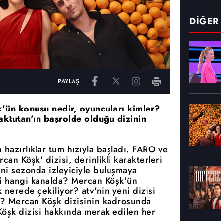
DİĞER
PAYLAŞ
k'ün konusu nedir, oyuncuları kimler?
ktutan'ın başrolde olduğu dizinin
 hazırlıklar tüm hızıyla başladı. FARO ve
an Köşk' dizisi, derinlikli karakterleri
eni sezonda izleyiciyle buluşmaya
i hangi kanalda? Mercan Köşk'ün
nerede çekiliyor? atv'nin yeni dizisi
? Mercan Köşk dizisinin kadrosunda
Köşk dizisi hakkında merak edilen her