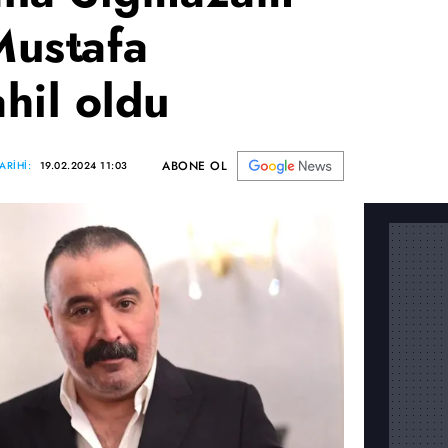
Mustafa
hil oldu
ABONE OL
ARİHİ:
19.02.2024 11:03