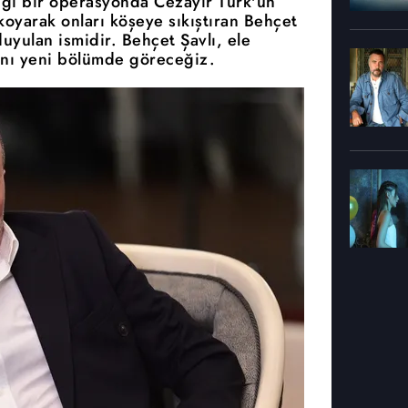
tığı bir operasyonda Cezayir Türk'ün
 koyarak onları köşeye sıkıştıran Behçet
duyulan ismidir. Behçet Şavlı, ele
ğını yeni bölümde göreceğiz.