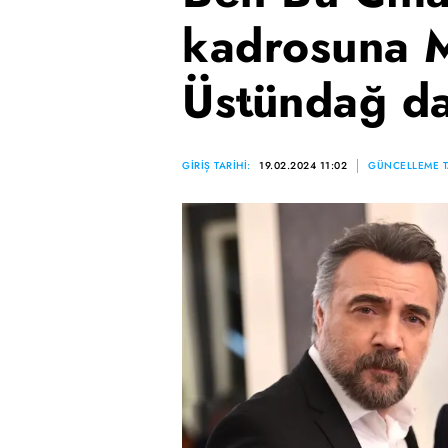
kadrosuna 
Üstündağ da
GİRİŞ TARİHİ:
19.02.2024 11:02
GÜNCELLEME T