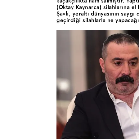
kaçakçılıkta nam salmıştır. Yap
(Oktay Kaynarca) silahlarına el
Şavlı, yeraltı dünyasının saygı 
geçirdiği silahlarla ne yapaca