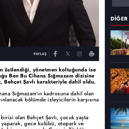
DİĞER
PAYLAŞ
n üstlendiği, yönetmen koltuğunda ise
uğu Ben Bu Cihana Sığmazam dizisine
 Behçet Şavlı karakteriyle dahil oldu.
Cihana Sığmazam'ın kadrosuna dahil olan
ınlanacak bölümde izleyicilerin karşısına
birisi olan Behçet Şavlı, çocuk yaşta
m yaparak, gece kulübü, otopark ve