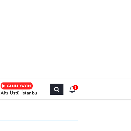
CANLI YAYIN
3
Altı Üstü İstanbul