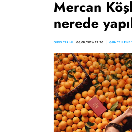
Mercan Köşk
nerede yapı
GİRİŞ TARİHİ:
06.08.2026 12:20
GÜNCELLEME T