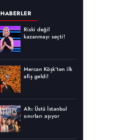
 HABERLER
Riski değil
kazanmayı seçti!
Mercan Köşk’ten ilk
afiş geldi!
Altı Üstü İstanbul
sınırları aşıyor