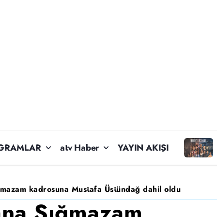
GRAMLAR
atv Haber
YAYIN AKIŞI
mazam kadrosuna Mustafa Üstündağ dahil oldu
ana Sığmazam