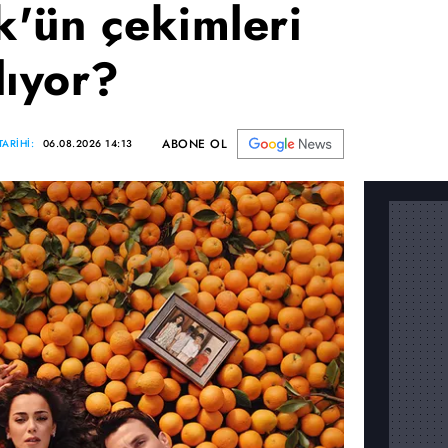
'ün çekimleri
lıyor?
ABONE OL
ARİHİ:
06.08.2026 14:13