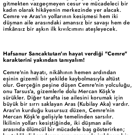
gitmekten vazgeçmeyen cesur ve mücadeleci bir
kadın olarak hikâyenin merkezinde yer alacak.
Cemre ve Aras'ın yollarının kesişmesi hem iki
düşman aile arasındaki amansız bir savaşı hem de
imkânsız bir aşkın ilk kıvılcımını ateşleyecek.
Hafsanur Sancaktutan'ın hayat verdiği "Cemre"
karakterini yakından tanıyalım!
Cemre'nin hayatı, nikâhının hemen ardından
eşinin gizemli bir şekilde kaybolmasıyla altüst
olur. Gerçeğin peşine düşen Cemre'nin yolculuğu,
onu Tarsus'a, gizemlerle dolu Mercan Köşk'e
sürükler. Diğer tarafta ise ailesini korumak için
büyük bir sırrı saklayan Aras (Kubilay Aka) vardır.
Aras'ın kurduğu kusursuz düzen, Cemre'nin
Mercan Köşk'e gelişiyle temelinden sarsılır.
İkilinin yolları kesiştiğinde, iki düşman aile
arasında ölümcül bir mücadele baş gösterirken;