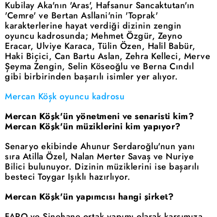
Kubilay Aka'nın 'Aras', Hafsanur Sancaktutan'ın
'Cemre' ve Bertan Asllani'nin 'Toprak'
karakterlerine hayat verdiği dizinin zengin
oyuncu kadrosunda; Mehmet Özgür, Zeyno
Eracar, Ulviye Karaca, Tülin Özen, Halil Babür,
Haki Biçici, Can Bartu Aslan, Zehra Kelleci, Merve
Şeyma Zengin, Selin Köseoğlu ve Berna Cındıl
gibi birbirinden başarılı isimler yer alıyor.
Mercan Köşk oyuncu kadrosu
Mercan Köşk'ün yönetmeni ve senaristi kim?
Mercan Köşk'ün müziklerini kim yapıyor?
Senaryo ekibinde Ahunur Serdaroğlu'nun yanı
sıra Atilla Özel, Nalan Merter Savaş ve Nuriye
Bilici bulunuyor. Dizinin müziklerini ise başarılı
besteci Toygar Işıklı hazırlıyor.
Mercan Köşk'ün yapımcısı hangi şirket?
FARO ve Sinehane ortak yapımı olarak karşımıza