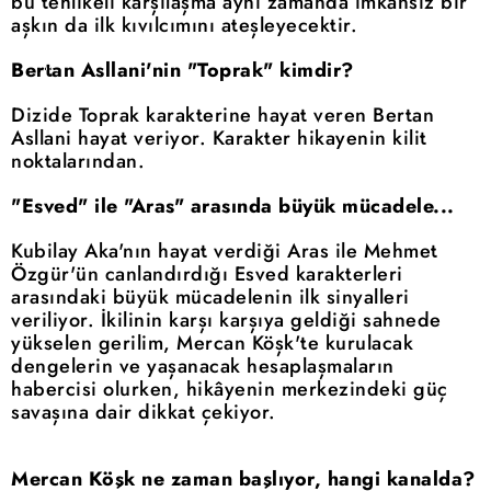
bu tehlikeli karşılaşma aynı zamanda imkânsız bir
aşkın da ilk kıvılcımını ateşleyecektir.
Bertan Asllani'nin "Toprak" kimdir?
Dizide Toprak karakterine hayat veren Bertan
Asllani hayat veriyor. Karakter hikayenin kilit
noktalarından.
"Esved" ile "Aras" arasında büyük mücadele...
Kubilay Aka'nın hayat verdiği Aras ile Mehmet
Özgür'ün canlandırdığı Esved karakterleri
arasındaki büyük mücadelenin ilk sinyalleri
veriliyor. İkilinin karşı karşıya geldiği sahnede
yükselen gerilim, Mercan Köşk'te kurulacak
dengelerin ve yaşanacak hesaplaşmaların
habercisi olurken, hikâyenin merkezindeki güç
savaşına dair dikkat çekiyor.
Mercan Köşk ne zaman başlıyor, hangi kanalda?