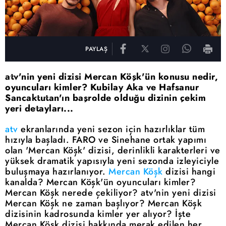
PAYLAŞ
atv'nin yeni dizisi Mercan Köşk'ün konusu nedir,
oyuncuları kimler? Kubilay Aka ve Hafsanur
Sancaktutan'ın başrolde olduğu dizinin çekim
yeri detayları...
atv
ekranlarında yeni sezon için hazırlıklar tüm
hızıyla başladı. FARO ve Sinehane ortak yapımı
olan 'Mercan Köşk' dizisi, derinlikli karakterleri ve
yüksek dramatik yapısıyla yeni sezonda izleyiciyle
buluşmaya hazırlanıyor.
Mercan Köşk
dizisi hangi
kanalda? Mercan Köşk'ün oyuncuları kimler?
Mercan Köşk nerede çekiliyor? atv'nin yeni dizisi
Mercan Köşk ne zaman başlıyor? Mercan Köşk
dizisinin kadrosunda kimler yer alıyor? İşte
Mercan Köşk dizisi hakkında merak edilen her