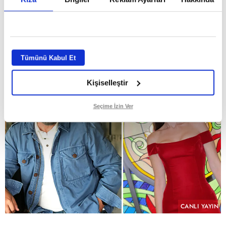
dizisi "Hamal" sete hazırlanıyor
GİRİŞ TARİHİ:
29.07.2026 10:58
ABONE OL
Tümünü Kabul Et
Kişiselleştir
Seçime İzin Ver
CANLI YAYIN