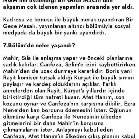
NGM'nin üstlendiği Bir Gece Masalı dün
akşamın çok izlenen yapımları arasında yer aldı.
Kadrosu ve konusu ile büyük merak uyandıran Bir
Gece Masalı, yayınlanan altıncı bölümüyle sosyal
medyada da büyük bir yankı uyandırdı.
7.Bölüm'de neler yaşandı?
Mahir, Sıla ile anlaşma yapar ve önceki planlarına
sadık kalırlar. Canfeza, Selim'e izini kaybettirirken
Mahir'den de uzak durmaya kararlıdır. Boris yani
Raşit komiser tutsak aldığı Kürşat ile büyük sırrını
paylaşır ve kardeş olduklarını açıklar. Farklı
annelerden olan Raşit, Kürşat'a yıllardır içinde
biriktirdiği tüm nefreti kusar. Afet Hanım, son
kozunu oynar ve Canfeza'nın karşısına dikilir. Ezra
Nene'den kan borcunu ödemesini ister. Oğlunun
ölümüne karşı Canfeza ile Nenesinin ülkeden
gitmelerini bir daha Mahir'in karşısına
çıkmamalarını ister. Anlaşmayı kabul eden
Canfeza, Afet Hanım'ın ülkeden çıkış planını kabul