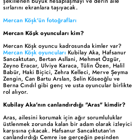
şekillenen büyük hesaplaşmayı ve derin aile
sırlarını ekranlara taşıyacak.
Mercan Köşk'ün fotoğrafları
Mercan Köşk oyuncuları kim?
Mercan Köşk oyuncu kadrosunda kimler var?
Mercan Köşk oyuncuları
Kubilay Aka, Hafsanur
Sancaktutan, Bertan Asllani, Mehmet Özgür,
Zeyno Eracar, Ulviye Karaca, Tülin Özen, Halil
Babür, Haki Biçici, Zehra Kelleci, Merve Şeyma
Zengin, Can Bartu Arslan, Selin Köseoğlu ve
Berna Cındıl gibi genç ve usta oyuncular birlikte
rol alıyor.
Kubilay Aka'nın canlandırdığı "Aras" kimdir?
Aras, ailesini korumak için ağır sorumluluklar
üstlenmek zorunda kalan bir adam olarak izleyici
karşısına çıkacak. Hafsanur Sancaktutan'ın
canlandırdığı Cemre ise gerçeğin peşinden