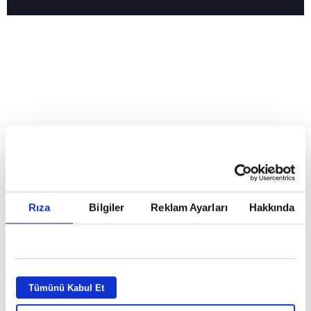
Reddet
HABERLER
Temmuz ayının lideri atv
Temmuz ayının lideri atv
Rıza
Bilgiler
Reklam Ayarları
Hakkında
GİRİŞ TARİHİ:
01.08.2026 10:40
GÜNCELLEME TARİHİ:
02.08.2026 09:59
ABONE OL
Tümünü Kabul Et