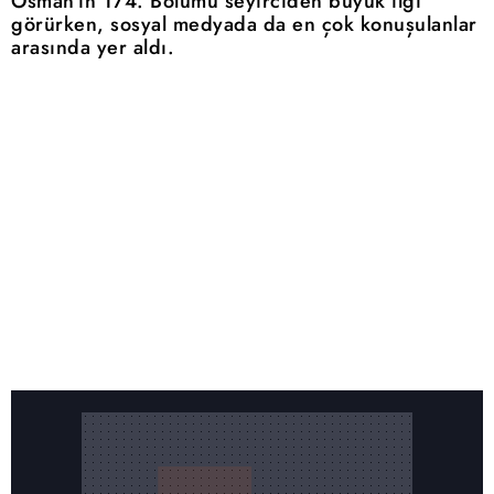
Osman'ın 174. Bölümü seyirciden büyük ilgi
görürken, sosyal medyada da en çok konuşulanlar
arasında yer aldı.