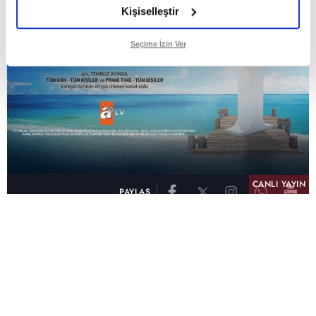
Kişiselleştir
Seçime İzin Ver
CANLI YAYIN
PAYLAŞ
atv, Türkiye'nin en çok izlenen televizyon kanalı
olma unvanını son 10 yıldır elinde tutmaya
devam ediyor. Fifty5 Blue Temmuz 2026
verilerine göre atv, Tüm Gün – Tüm Kişiler ve
Prime Time – Tüm Kişiler kategorilerinde ayı
birinci sırada tamamlayarak zirvedeki yerini