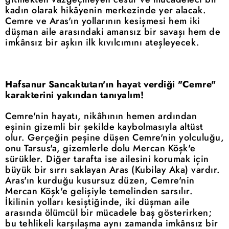
kadın olarak hikâyenin merkezinde yer alacak.
Cemre ve Aras'ın yollarının kesişmesi hem iki
düşman aile arasındaki amansız bir savaşı hem de
imkânsız bir aşkın ilk kıvılcımını ateşleyecek.
Hafsanur Sancaktutan'ın hayat verdiği "Cemre"
karakterini yakından tanıyalım!
Cemre'nin hayatı, nikâhının hemen ardından
eşinin gizemli bir şekilde kaybolmasıyla altüst
olur. Gerçeğin peşine düşen Cemre'nin yolculuğu,
onu Tarsus'a, gizemlerle dolu Mercan Köşk'e
sürükler. Diğer tarafta ise ailesini korumak için
büyük bir sırrı saklayan Aras (Kubilay Aka) vardır.
Aras'ın kurduğu kusursuz düzen, Cemre'nin
Mercan Köşk'e gelişiyle temelinden sarsılır.
İkilinin yolları kesiştiğinde, iki düşman aile
arasında ölümcül bir mücadele baş gösterirken;
bu tehlikeli karşılaşma aynı zamanda imkânsız bir