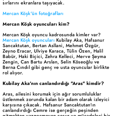
sırlarını ekranlara taşıyacak.
Mercan Köşk'ün fotoğrafları
Mercan Köşk oyuncuları kim?
Mercan Köşk oyuncu kadrosunda kimler var?
Mercan Köşk oyuncuları
Kubilay Aka, Hafsanur
Sancaktutan, Bertan Asllani, Mehmet Özgür,
Zeyno Eracar, Ulviye Karaca, Tülin Özen, Halil
Babür, Haki Biçici, Zehra Kelleci, Merve Şeyma
Zengin, Can Bartu Arslan, Selin Köseoğlu ve
Berna Cındıl gibi genç ve usta oyuncular birlikte
rol alıyor.
Kubilay Aka'nın canlandırdığı "Aras" kimdir?
Aras, ailesini korumak için ağır sorumluluklar
üstlenmek zorunda kalan bir adam olarak izleyici
karşısına çıkacak. Hafsanur Sancaktutan'ın
canlandırdığı Cemre ise gerçeğin peşinden
gitmekten vazgeçmeyen cesur ve mücadeleci bir