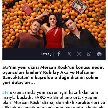
PAYLAŞ
atv'nin yeni dizisi Mercan Köşk'ün konusu nedir,
oyuncuları kimler? Kubilay Aka ve Hafsanur
Sancaktutan'ın başrolde olduğu dizinin çekim
yeri detayları...
atv
ekranlarında yeni sezon için hazırlıklar tüm
hızıyla başladı. FARO ve Sinehane ortak yapımı
olan 'Mercan Köşk' dizisi, derinlikli karakterleri ve
yüksek dramatik yapısıyla yeni sezonda izleyiciyle