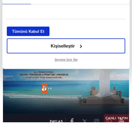
GİRİŞ TARİHİ:
01.08.2026 10:40
GÜNCELLEME TARİHİ:
02.08.2026 09:59
ABONE OL
Tümünü Kabul Et
Kişiselleştir
Seçime İzin Ver
CANLI YAYIN
PAYLAŞ