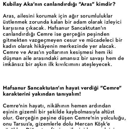
Kubilay Aka'nın canlandırdığı "Aras" kimdir?
Aras, ailesini korumak için ağır sorumluluklar
üstlenmek zorunda kalan bir adam olarak izleyici
karşısına çıkacak. Hafsanur Sancaktutan'ın
canlandırdığı Cemre ise gerçeğin peşinden
gitmekten vazgeçmeyen cesur ve mücadeleci bir
kadın olarak hikâyenin merkezinde yer alacak.
Cemre ve Aras'ın yollarının kesişmesi hem iki
düşman aile arasındaki amansız bir savaşı hem de
imkânsız bir aşkın ilk kıvılcımını ateşleyecek.
Hafsanur Sancaktutan'ın hayat verdiği "Cemre"
karakterini yakından tanıyalım!
Cemre'nin hayatı, nikâhının hemen ardından
eşinin gizemli bir şekilde kaybolmasıyla altüst
olur. Gerçeğin peşine düşen Cemre'nin yolculuğu,
onu Tarsus'a, gizemlerle dolu Mercan Köşk'e