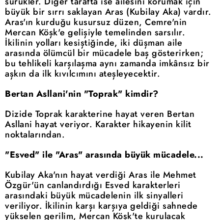
sürükler. Diğer tarafta ise ailesini korumak için
büyük bir sırrı saklayan Aras (Kubilay Aka) vardır.
Aras'ın kurduğu kusursuz düzen, Cemre'nin
Mercan Köşk'e gelişiyle temelinden sarsılır.
İkilinin yolları kesiştiğinde, iki düşman aile
arasında ölümcül bir mücadele baş gösterirken;
bu tehlikeli karşılaşma aynı zamanda imkânsız bir
aşkın da ilk kıvılcımını ateşleyecektir.
Bertan Asllani'nin "Toprak" kimdir?
Dizide Toprak karakterine hayat veren Bertan
Asllani hayat veriyor. Karakter hikayenin kilit
noktalarından.
"Esved" ile "Aras" arasında büyük mücadele...
Kubilay Aka'nın hayat verdiği Aras ile Mehmet
Özgür'ün canlandırdığı Esved karakterleri
arasındaki büyük mücadelenin ilk sinyalleri
veriliyor. İkilinin karşı karşıya geldiği sahnede
yükselen gerilim, Mercan Köşk'te kurulacak