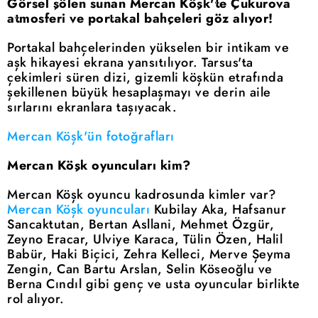
Görsel şölen sunan Mercan Köşk'te Çukurova
atmosferi ve portakal bahçeleri göz alıyor!
Portakal bahçelerinden yükselen bir intikam ve
aşk hikayesi ekrana yansıtılıyor. Tarsus'ta
çekimleri süren dizi, gizemli köşkün etrafında
şekillenen büyük hesaplaşmayı ve derin aile
sırlarını ekranlara taşıyacak.
Mercan Köşk'ün fotoğrafları
Mercan Köşk oyuncuları kim?
Mercan Köşk oyuncu kadrosunda kimler var?
Mercan Köşk oyuncuları
Kubilay Aka, Hafsanur
Sancaktutan, Bertan Asllani, Mehmet Özgür,
Zeyno Eracar, Ulviye Karaca, Tülin Özen, Halil
Babür, Haki Biçici, Zehra Kelleci, Merve Şeyma
Zengin, Can Bartu Arslan, Selin Köseoğlu ve
Berna Cındıl gibi genç ve usta oyuncular birlikte
rol alıyor.