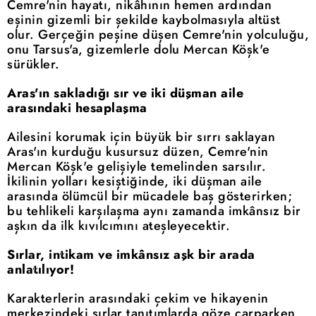
Cemre'nin hayatı, nikâhının hemen ardından
eşinin gizemli bir şekilde kaybolmasıyla altüst
olur. Gerçeğin peşine düşen Cemre'nin yolculuğu,
onu Tarsus'a, gizemlerle dolu Mercan Köşk'e
sürükler.
Aras'ın sakladığı sır ve iki düşman aile
arasındaki hesaplaşma
Ailesini korumak için büyük bir sırrı saklayan
Aras'ın kurduğu kusursuz düzen, Cemre'nin
Mercan Köşk'e gelişiyle temelinden sarsılır.
İkilinin yolları kesiştiğinde, iki düşman aile
arasında ölümcül bir mücadele baş gösterirken;
bu tehlikeli karşılaşma aynı zamanda imkânsız bir
aşkın da ilk kıvılcımını ateşleyecektir.
Sırlar, intikam ve imkânsız aşk bir arada
anlatılıyor!
Karakterlerin arasındaki çekim ve hikayenin
merkezindeki sırlar tanıtımlarda göze çarparken,