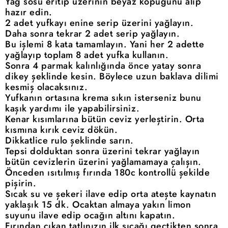
Yağ sosu eritip üzerinin beyaz köpüğünü alıp
hazır edin.
2 adet yufkayı enine serip üzerini yağlayın.
Daha sonra tekrar 2 adet serip yağlayın.
Bu işlemi 8 kata tamamlayın. Yani her 2 adette
yağlayıp toplam 8 adet yufka kullanın.
Sonra 4 parmak kalınlığında önce yatay sonra
dikey şeklinde kesin. Böylece uzun baklava dilimi
kesmiş olacaksınız.
Yufkanın ortasına krema sıkın isterseniz bunu
kaşık yardımı ile yapabilirsiniz.
Kenar kısımlarına bütün ceviz yerleştirin. Orta
kısmına kırık ceviz dökün.
Dikkatlice rulo şeklinde sarın.
Tepsi dolduktan sonra üzerini tekrar yağlayın
bütün cevizlerin üzerini yağlamamaya çalışın.
Önceden ısıtılmış fırında 180c kontrollü şekilde
pişirin.
Sıcak su ve şekeri ilave edip orta ateşte kaynatın
yaklaşık 15 dk. Ocaktan almaya yakın limon
suyunu ilave edip ocağın altını kapatın.
Fırından çıkan tatlınızın ilk sıcağı geçtikten sonra