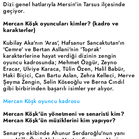
Dizi genel hatlarıyla Mersin'in Tarsus ilçesinde
geçiyor.
Mercan Köşk oyuncuları kimler? (kadro ve
karakterler)
Kubilay Aka'nın 'Aras', Hafsanur Sancaktutan'ın
'Cemre' ve Bertan Asllani'nin 'Toprak'
karakterlerine hayat verdiği dizinin zengin
oyuncu kadrosunda; Mehmet Özgür, Zeyno
Eracar, Ulviye Karaca, Tülin Özen, Halil Babür,
Haki Biçici, Can Bartu Aslan, Zehra Kelleci, Merve
Şeyma Zengin, Selin Köseoğlu ve Berna Cındıl
gibi birbirinden başarılı isimler yer alıyor.
Mercan Köşk oyuncu kadrosu
Mercan Köşk'ün yönetmeni ve senaristi kim?
Mercan Köşk'ün müziklerini kim yapıyor?
Senaryo ekibinde Ahunur Serdaroğlu'nun yanı