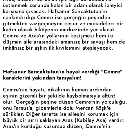
üstlenmek zorunda kalan bir adam olarak izleyici
karşısına çıkacak. Hafsanur Sancaktutan'ın
canlandırdığı Cemre ise gerçeğin peşinden
gitmekten vazgeçmeyen cesur ve mücadeleci bir
kadın olarak hikâyenin merkezinde yer alacak.
Cemre ve Aras'ın yollarının kesişmesi hem iki
düşman aile arasındaki amansız bir savaşı hem de
imkânsız bir aşkın ilk kıvılcımını ateşleyecek.
Hafsanur Sancaktutan'ın hayat verdiği "Cemre"
karakterini yakından tanıyalım!
Cemre'nin hayatı, nikâhının hemen ardından
eşinin gizemli bir şekilde kaybolmasıyla altüst
olur. Gerçeğin peşine düşen Cemre'nin yolculuğu,
onu Tarsus'a, gizemlerle dolu Mercan Köşk'e
sürükler. Diğer tarafta ise ailesini korumak için
büyük bir sırrı saklayan Aras (Kubilay Aka) vardır.
Aras'ın kurduğu kusursuz düzen, Cemre'nin