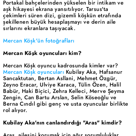
Portakal bahçelerinden yükselen bir intikam ve
aşk hikayesi ekrana yansıtılıyor. Tarsus'ta
çekimleri süren dizi, gizemli köşkün etrafında
şekillenen büyük hesaplaşmayı ve derin aile
sırlarını ekranlara taşıyacak.
Mercan Köşk'ün fotoğrafları
Mercan Köşk oyuncuları kim?
Mercan Köşk oyuncu kadrosunda kimler var?
Mercan Köşk oyuncuları
Kubilay Aka, Hafsanur
Sancaktutan, Bertan Asllani, Mehmet Özgür,
Zeyno Eracar, Ulviye Karaca, Tülin Özen, Halil
Babür, Haki Biçici, Zehra Kelleci, Merve Şeyma
Zengin, Can Bartu Arslan, Selin Köseoğlu ve
Berna Cındıl gibi genç ve usta oyuncular birlikte
rol alıyor.
Kubilay Aka'nın canlandırdığı "Aras" kimdir?
Aras, ailesini korumak için ağır sorumluluklar