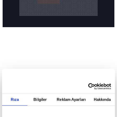
Reddet
HABERLER
Temmuz ayının lideri atv
Temmuz ayının lideri atv
Rıza
Bilgiler
Reklam Ayarları
Hakkında
GİRİŞ TARİHİ:
01.08.2026 10:40
GÜNCELLEME TARİHİ:
02.08.2026 09:59
ABONE OL