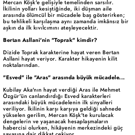
Mercan Köşk'e gelişiyle temelinden sarsılır.
İkilinin yolları kesiştiğinde, iki düşman aile
arasında ölümcül bir mücadele baş gösterirken;
bu tehlikeli karşılaşma aynı zamanda imkânsız bir
aşkın da ilk kıvılcımını ateşleyecektir.
Bertan Asllani'nin "Toprak" kimdir?
Dizide Toprak karakterine hayat veren Bertan
Asllani hayat veriyor. Karakter hikayenin kilit
noktalarından.
"Esved" ile "Aras" arasında büyük mücadele...
Kubilay Aka'nın hayat verdiği Aras ile Mehmet
Özgür'ün canlandırdığı Esved karakterleri
arasındaki büyük mücadelenin ilk sinyalleri
veriliyor. İkilinin karşı karşıya geldiği sahnede
yükselen gerilim, Mercan Köşk'te kurulacak
dengelerin ve yaşanacak hesaplaşmaların
habercisi olurken, hikâyenin merkezindeki güç
savaşına dair dikkat çekiyor.