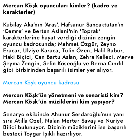
Mercan Köşk oyuncuları kimler? (kadro ve
karakterler)
Kubilay Aka'nın 'Aras', Hafsanur Sancaktutan'ın
'Cemre' ve Bertan Asllani'nin 'Toprak'
karakterlerine hayat verdiği dizinin zengin
oyuncu kadrosunda; Mehmet Özgür, Zeyno
Eracar, Ulviye Karaca, Tülin Özen, Halil Babür,
Haki Biçici, Can Bartu Aslan, Zehra Kelleci, Merve
Şeyma Zengin, Selin Köseoğlu ve Berna Cındıl
gibi birbirinden başarılı isimler yer alıyor.
Mercan Köşk oyuncu kadrosu
Mercan Köşk'ün yönetmeni ve senaristi kim?
Mercan Köşk'ün müziklerini kim yapıyor?
Senaryo ekibinde Ahunur Serdaroğlu'nun yanı
sıra Atilla Özel, Nalan Merter Savaş ve Nuriye
Bilici bulunuyor. Dizinin müziklerini ise başarılı
besteci Toygar Işıklı hazırlıyor.