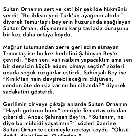
Sultan Orhan'ın sert ve kati bir şekilde hükmünü
verdi: "Bu iblisin yeri Türk'ün ayağının altıdır"
diyerek Temurtaş'ı beylerin huzurunda aşağılayan
Sultan Orhan, düşmanına karşı tavizsiz duruşunu
bir kez daha ortaya koydu.
Mağrur tutumundan zerre geri adım atmayan
Temurtaş ise bu kez hedefini Şahinşah Bey'e
çevirdi. "Ben seni vali naibim yapacaktım ama sen
bir densizin küçük adamı olmayı seçtin" sözleri
obada soğuk rüzgârlar estirdi. Şahinşah Bey ise
"Kınık'tan hain devşirebileceğini düşünen,
senden öte densiz var mı bu cihanda?" diyerek
sadakatini gösterdi.
Gerilimin zirveye çıktığı anlarda Sultan Orhan'ın
"Haydi götürün bunu" emriyle Temurtaş obadan
çıkarıldı. Ancak Şahinşah Bey'in, "Sultanım, ne
diye bu müfsidi yaşatırsın?" sözleri üzerine
Sultan Orhan tek cümleyle noktayı koydu: "Ölüsü
değil, dirisi lazım. O yüzden."