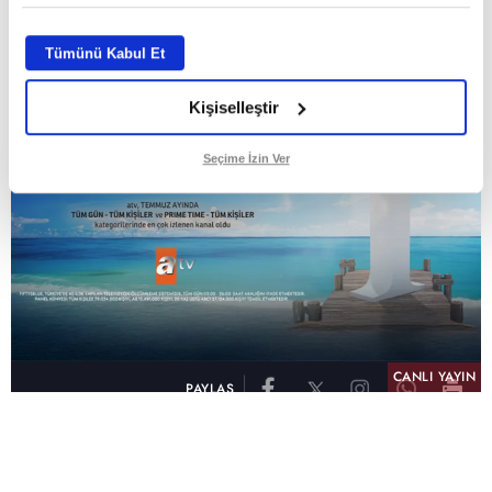
Tümünü Kabul Et
Kişiselleştir
Seçime İzin Ver
CANLI YAYIN
PAYLAŞ
atv, Türkiye'nin en çok izlenen televizyon kanalı
olma unvanını son 10 yıldır elinde tutmaya