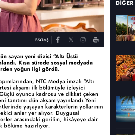
DİĞER
PAYLAŞ
gün sayan yeni dizisi “Altı Üstü
ınlandı. Kısa sürede sosyal medyada
lerden yoğun ilgi gördü.
yapımlarından, NTC Medya imzalı "Altı
tesi akşamı ilk bölümüyle izleyici
. Güçlü oyuncu kadrosu ve dikkat çeken
eni tanıtımı dün akşam yayınlandı.Yeni
mtlerinde yaşayan karakterlerin yollarının
ekici anlar yer alıyor. Duygusal
erler arasındaki gerilim, hikâyeye dair
lk bölüme hazırlıyor.