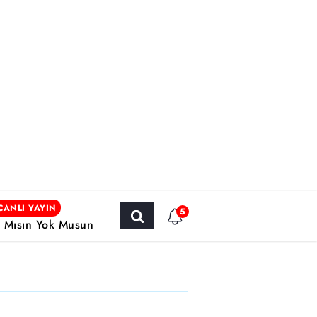
CANLI YAYIN
5
r Mısın Yok Musun