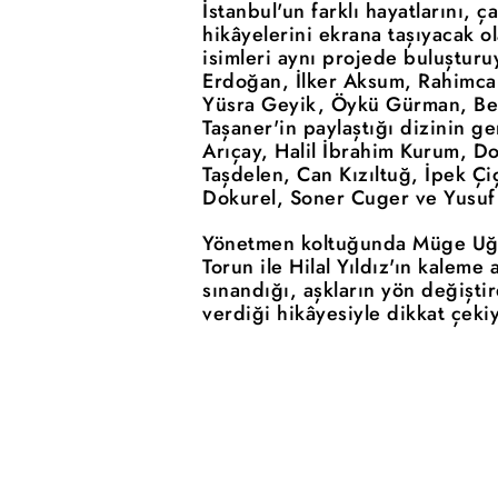
İstanbul'un farklı hayatlarını, 
hikâyelerini ekrana taşıyacak 
isimleri aynı projede buluştur
Erdoğan, İlker Aksum, Rahimcan
Yüsra Geyik, Öykü Gürman, Ber
Taşaner'in paylaştığı dizinin g
Arıçay, Halil İbrahim Kurum, D
Taşdelen, Can Kızıltuğ, İpek Ç
Dokurel, Soner Cuger ve Yusuf 
Yönetmen koltuğunda Müge Uğu
Torun ile Hilal Yıldız'ın kaleme 
sınandığı, aşkların yön değişti
verdiği hikâyesiyle dikkat çeki