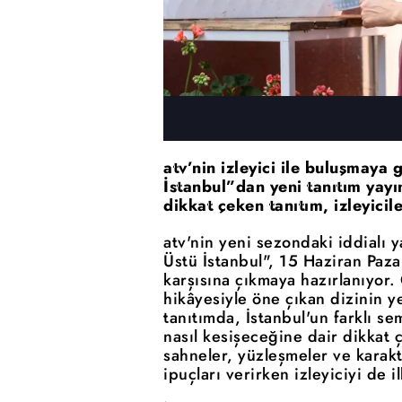
atv’nin izleyici ile buluşmaya 
İstanbul”dan yeni tanıtım yay
dikkat çeken tanıtım, izleyici
atv'nin yeni sezondaki iddialı 
Üstü İstanbul", 15 Haziran Pazar
karşısına çıkmaya hazırlanıyor
hikâyesiyle öne çıkan dizinin y
tanıtımda, İstanbul'un farklı se
nasıl kesişeceğine dair dikkat ç
sahneler, yüzleşmeler ve karakt
ipuçları verirken izleyiciyi de i