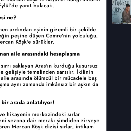
ylül'de yanıt bulacak.
si ne?
men ardından eşinin gizemli bir şekilde
çeğin peşine düşen Cemre'nin yolculuğu,
ercan Köşk'e sürükler.
üşman aile arasındaki hesaplaşma
 sırrı saklayan Aras'ın kurduğu kusursuz
gelişiyle temelinden sarsılır. İkilinin
n aile arasında ölümcül bir mücadele baş
laşma aynı zamanda imkânsız bir aşkın da
 bir arada anlatılıyor!
ve hikayenin merkezindeki sırlar
eni sezona dair merakı şimdiden zirveye
gören Mercan Köşk dizisi sırlar, intikam