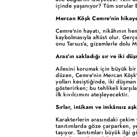
içinde yaşanıyor? Tüm sorular E
Mercan Köşk Cemre'nin hikaye
Cemre'nin hayatı, nikâhının he
kaybolmasıyla altüst olur. Ger
onu Tarsus'a, gizemlerle dolu M
Aras'ın sakladığı sır ve iki d
Ailesini korumak için büyük bir
düzen, Cemre'nin Mercan Köşk'e 
yolları kesiştiğinde, iki düşma
gösterirken; bu tehlikeli karşı
ilk kıvılcımını ateşleyecektir.
Sırlar, intikam ve imkânsız aşk
Karakterlerin arasındaki çekim 
tanıtımlarda göze çarparken, y
taşıyor. Tanıtımları büyük ilgi 