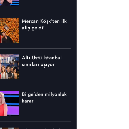
Mercan Köşk’ten ilk
afiş geldi!
Altı Üstü İstanbul
sınırları aşıyor
Bilge'den milyonluk
karar