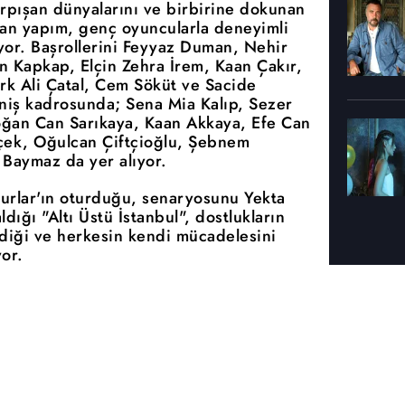
çarpışan dünyalarını ve birbirine dokunan
olan yapım, genç oyuncularla deneyimli
uyor. Başrollerini Feyyaz Duman, Nehir
 Kapkap, Elçin Zehra İrem, Kaan Çakır,
k Ali Çatal, Cem Söküt ve Sacide
eniş kadrosunda; Sena Mia Kalıp, Sezer
oğan Can Sarıkaya, Kaan Akkaya, Efe Can
içek, Oğulcan Çiftçioğlu, Şebnem
Baymaz da yer alıyor.
rlar'ın oturduğu, senaryosunu Yekta
aldığı "Altı Üstü İstanbul", dostlukların
rdiği ve herkesin kendi mücadelesini
yor.