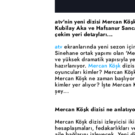
atv'nin yeni dizisi Mercan Köş
Kubilay Aka ve Hafsanur Sanca
çekim yeri detayları...
atv
ekranlarında yeni sezon için
Sinehane ortak yapımı olan 'Merc
ve yüksek dramatik yapısıyla y
hazırlanıyor.
Mercan Köşk
dizis
oyuncuları kimler? Mercan Köşk 
Mercan Köşk ne zaman başlıyor
kimler yer alıyor? İşte Mercan 
şey...
Mercan Köşk dizisi ne anlatıy
Mercan Köşk dizisi izleyicisi i
hesaplaşmaları, fedakarlıkları 
aile bağlarını izleyecek. Yeni d