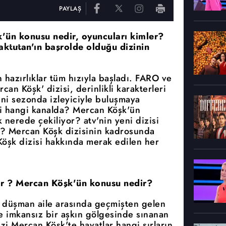
PAYLAŞ
k'ün konusu nedir, oyuncuları kimler?
ktutan'ın başrolde olduğu dizinin
 hazırlıklar tüm hızıyla başladı. FARO ve
an Köşk' dizisi, derinlikli karakterleri
eni sezonda izleyiciyle buluşmaya
i hangi kanalda? Mercan Köşk'ün
nerede çekiliyor? atv'nin yeni dizisi
? Mercan Köşk dizisinin kadrosunda
Köşk dizisi hakkında merak edilen her
or ? Mercan Köşk'ün konusu nedir?
ki düşman aile arasında geçmişten gelen
ve imkansız bir aşkın gölgesinde sınanan
izi Mercan Köşk'te hayatlar hangi sırların