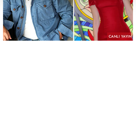
CANLI YAYIN
PAYLAŞ
Geçmişin yükü, kefaretin bedeli ve imkânsız bir
aşk aynı hikâyede buluşuyor.
KYN Yapım imzasını taşıyan ve yeni sezonda atv
ekranlarında izleyiciyle buluşmaya hazırlanan
"Hamal" için uzun süren ön hazırlık çalışmalarında
sona yaklaşıldı. Yeni sezonun en çok merak edilen
yapımlarından biri olmaya aday dizinin
çekimlerinin Eylül ayında başlaması planlanıyor.
Kostümden mekânlara kadar titiz bir hazırlık