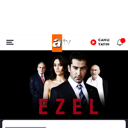
CANLI
YAYIN
EZEL DİZİSİ
FRAGMAN
KADRO
BUNLARI DA İ