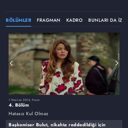
BÖLÜMLER
FRAGMAN
KADRO
BUNLARI DA İZLE
1 Haziran 2014, Pazar
2
4. Bölüm
3
Hatasız Kul Olmaz
H
Başkomiser Bulut, nikahta reddedildiği için