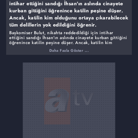
intihar ettiğini sandığı İhsan'ın aslında cinayete
kurban gittiğini öğrenince katilin peşine düşer.
Ancak, katilin kim olduğunu ortaya çıkarabilecek
tüm delillerin yok edildiğini öğrenir.
Başkomiser Bulut, nikahta reddedildiği için intihar
ettiğini sandığı İhsan'ın aslında cinayete kurban gittiğini
öğrenince katilin peşine düşer. Ancak, katilin kim
olduğunu ortaya çıkarabilecek tüm delillerin yok
Daha Fazla Göster ...
edildiğini öğrenir.
Oya ise, Canan'ın uğruna nikah masasından kalktığı
Ferit'in bir kanun kaçağı olduğunu öğrenmiştir. O da
Ferit'in sakladığı sırların peşine düşer. Ama sevdiği
herkesin Ferit'i koruduğunu görmek onu deliye çevirir.
Bu arada Dilber, alkol yoksunluğu sendromu yüzünden
karakolu birbirine katar. Bulut, eski karısıyla mı uğraşsın,
Oya'yı mı sakinleştirsin, ne yapacağını şaşırmıştır.
Başındaki tüm bu sorunlara rağmen İhsan'ın cinayetini
çözmeye çalışır.
Cinayeti aydınlatacak silah ise, hiç kimsenin tahmin
etmediği bir yerde bulunacaktır.