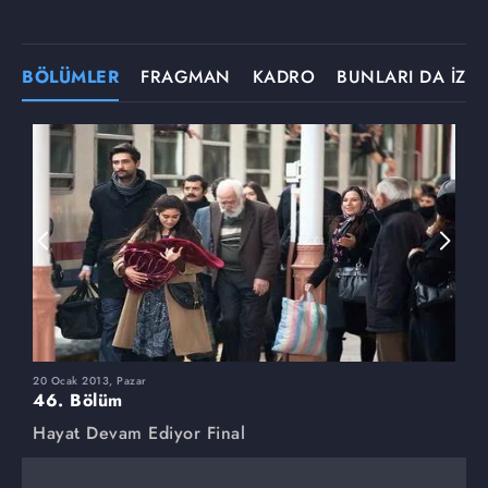
BÖLÜMLER
FRAGMAN
KADRO
BUNLARI DA İZLE
20 Ocak 2013, Pazar
6
46. Bölüm
4
Hayat Devam Ediyor Final
H