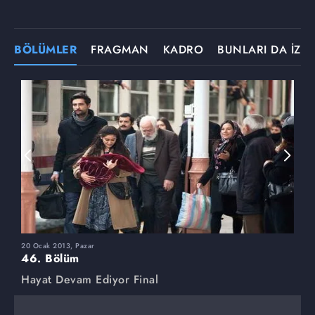
BÖLÜMLER
FRAGMAN
KADRO
BUNLARI DA İZLE
20 Ocak 2013, Pazar
6
46. Bölüm
4
Hayat Devam Ediyor Final
H