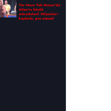
Var Mısın Yok Musun'da
Altan'ın büyük
mücadelesi! Milyonları
kaybetti, pes etmedi