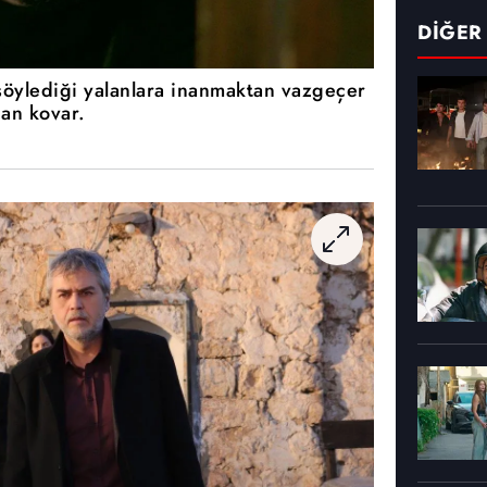
DİĞER
öylediği yalanlara inanmaktan vazgeçer
an kovar.