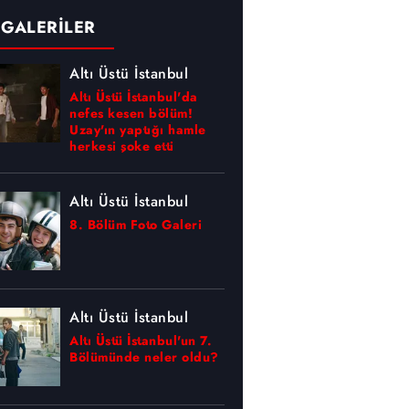
 GALERİLER
Altı Üstü İstanbul
Altı Üstü İstanbul'da
nefes kesen bölüm!
Uzay'ın yaptığı hamle
herkesi şoke etti
Altı Üstü İstanbul
8. Bölüm Foto Galeri
Altı Üstü İstanbul
Altı Üstü İstanbul'un 7.
Bölümünde neler oldu?