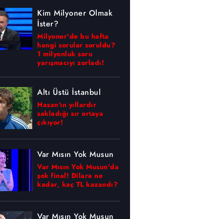
Kim Milyoner Olmak
İster?
Milyoner'de bu hafta
hangi sorular soruldu?
1 milyonluk soru
yarışmacıyı zorladı!
Altı Üstü İstanbul
Hasan'ın yıllardır
sakladığı sır ortaya
çıkıyor!
Var Mısın Yok Musun
Var Mısın Yok Musun'da
şok final! Dilara ne
kadar, kaç TL kazandı?
Var Mısın Yok Musun