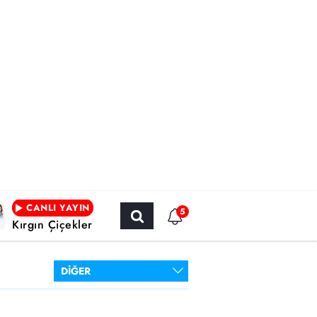
CANLI YAYIN
5
Kırgın Çiçekler