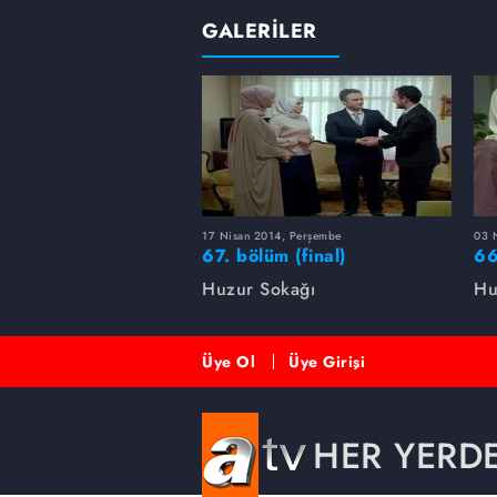
GALERİLER
17 Nisan 2014, Perşembe
03 
67. bölüm (final)
66
fotoğrafları
Huzur Sokağı
Hu
Üye Ol
Üye Girişi
HER YERD