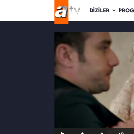
DİZİLER
PROG