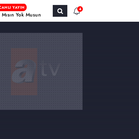
CANLI YAYIN
4
r Mısın Yok Musun