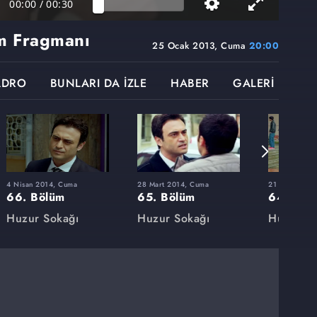
00:00
/
00:30
m Fragmanı
25 Ocak 2013, Cuma
20:00
ADRO
BUNLARI DA İZLE
HABER
GALERİ
4 Nisan 2014, Cuma
28 Mart 2014, Cuma
21 Mart 2014
66. Bölüm
65. Bölüm
64. Böl
Huzur Sokağı
Huzur Sokağı
Huzur So