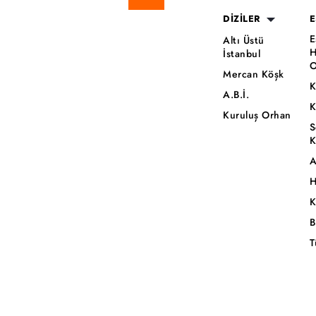
DİZİLER
E
E
Altı Üstü
H
İstanbul
O
Mercan Köşk
K
A.B.İ.
K
Kuruluş Orhan
S
K
A
H
K
B
T