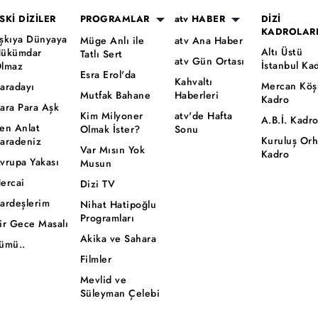
SKİ DİZİLER
PROGRAMLAR
atv HABER
DİZİ
KADROLAR
şkıya Dünyaya
Müge Anlı ile
atv Ana Haber
Altı Üstü
ükümdar
Tatlı Sert
atv Gün Ortası
İstanbul Ka
lmaz
Esra Erol'da
Kahvaltı
Mercan Köş
aradayı
Mutfak Bahane
Haberleri
Kadro
ara Para Aşk
Kim Milyoner
atv'de Hafta
A.B.İ. Kadr
en Anlat
Olmak İster?
Sonu
Kuruluş Or
aradeniz
Var Mısın Yok
Kadro
vrupa Yakası
Musun
ercai
Dizi TV
ardeşlerim
Nihat Hatipoğlu
Programları
ir Gece Masalı
Akika ve Sahara
ümü..
Filmler
Mevlid ve
Süleyman Çelebi