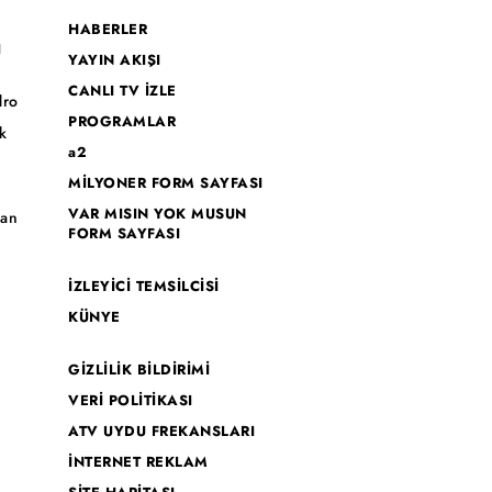
HABERLER
I
YAYIN AKIŞI
CANLI TV İZLE
dro
PROGRAMLAR
k
a2
MİLYONER FORM SAYFASI
o
VAR MISIN YOK MUSUN
han
FORM SAYFASI
İZLEYİCİ TEMSİLCİSİ
KÜNYE
GİZLİLİK BİLDİRİMİ
VERİ POLİTİKASI
ATV UYDU FREKANSLARI
İNTERNET REKLAM