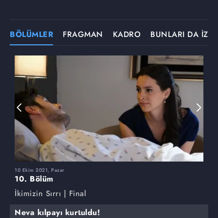
BÖLÜMLER
FRAGMAN
KADRO
BUNLARI DA İZLE
10 Ekim 2021, Pazar
3
10. Bölüm
9
İkimizin Sırrı | Final
İ
Neva kılpayı kurtuldu!