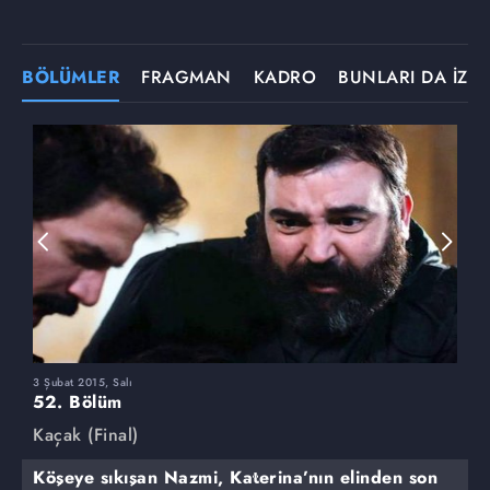
BÖLÜMLER
FRAGMAN
KADRO
BUNLARI DA İZLE
3 Şubat 2015, Salı
1
52. Bölüm
5
Kaçak (Final)
K
Köşeye sıkışan Nazmi, Katerina’nın elinden son